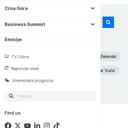
Crna Gora
Business Summit
Emisije
Današnji tagovi
Euronews Srbija
Dunav
Volodimir Zelenski
TV Uživo
Najnovije vesti
Toplotni talas
Beograd
Aleksandar Vučić
Vremenska prognoza
Ukrajina
Požar
Find us