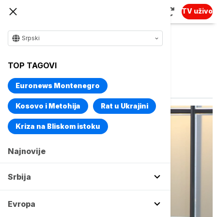
TV uživo
Srpski
TOP TAGOVI
Vise o temi
beauty industrija
Euronews Montenegro
Kosovo i Metohija
Rat u Ukrajini
Kriza na Bliskom istoku
Najnovije
Srbija
Evropa