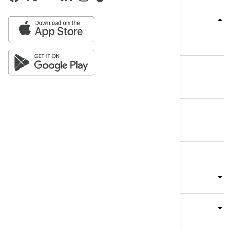
Teme
Srbija
Evropa
Svet
Biznis
Kultura
Sport
Magazin
Putovanja
Kolumne
Video
Crna Gora
Business Summit
Servisi
Kompanija