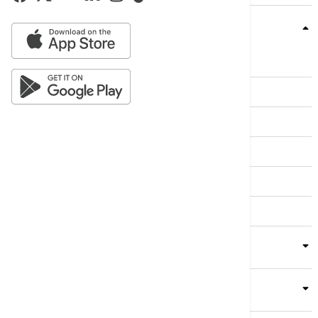
Teme
Srbija
Evropa
Svet
Biznis
Kultura
Sport
Magazin
Putovanja
Kolumne
Video
Crna Gora
Business Summit
Servisi
Kompanija