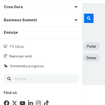
Crna Gora
Business Summit
Emisije
Današnji tagovi
Volodimir Zelenski
Aleksandar Vučić
Požar
TV Uživo
Najnovije vesti
Euronews Srbija
Deliblatska Peščara
Dunav
Vremenska prognoza
Ukrajina
Srbija
Find us