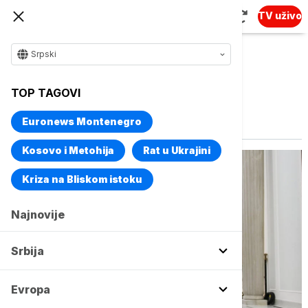
TV uživo
Srpski
TOP TAGOVI
Vise o temi
Robot iz Poljske
Euronews Montenegro
Kosovo i Metohija
Rat u Ukrajini
Kriza na Bliskom istoku
Najnovije
Srbija
Evropa