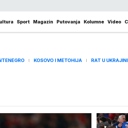
ultura
Sport
Magazin
Putovanja
Kolumne
Video
C
NTENEGRO
KOSOVO I METOHIJA
RAT U UKRAJINI