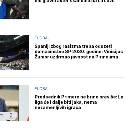
bio glavni akter skandala na La Lužu
FUDBAL
Španiji zbog rasizma treba oduzeti
domaćinstvo SP 2030. godine: Vinisijus
Žunior uzdrmao javnost na Pirinejima
FUDBAL
Predsednik Primere ne brine previše: La
liga će i dalje biti jaka, nema
nezamenljivih igrača