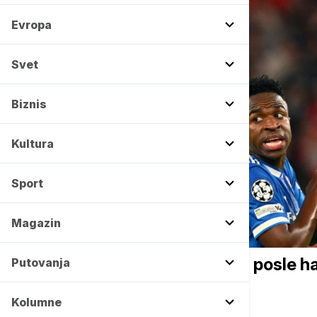
Evropa
Svet
Biznis
Kultura
Sport
Magazin
FUDBAL
Vinisijus Žunior pustio glas posle h
Putovanja
slabići
Kolumne