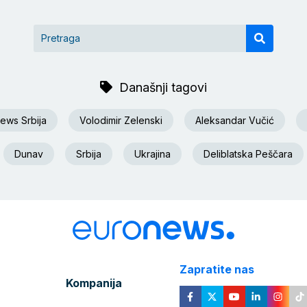
Današnji tagovi
ews Srbija
Volodimir Zelenski
Aleksandar Vučić
Dunav
Srbija
Ukrajina
Deliblatska Peščara
Zapratite nas
Kompanija