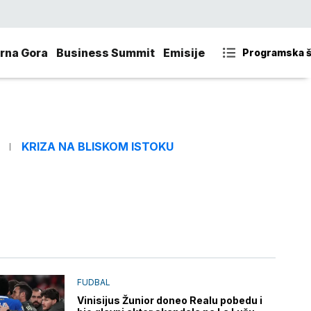
rna Gora
Business Summit
Emisije
Programska 
KRIZA NA BLISKOM ISTOKU
FUDBAL
Vinisijus Žunior doneo Realu pobedu i