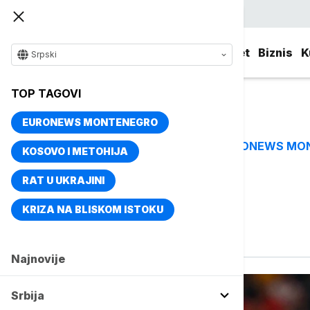
Srpski
Srbija
Evropa
Svet
Biznis
K
Srpski
TOP TAGOVI
EURONEWS MONTENEGRO
EURONEWS MO
TOP TAGOVI
KOSOVO I METOHIJA
RAT U UKRAJINI
Vise o temi
KRIZA NA BLISKOM ISTOKU
Vinisijur Žunior
Najnovije
Srbija