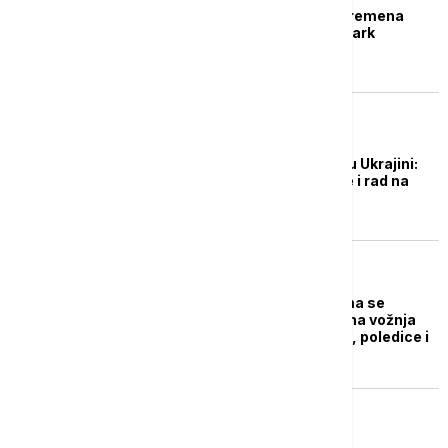
U Crnoj Gori zbog nevremena
zatvoren Nacionalni park
Biogradska gora
EVROPA
Pogoršanje vremena u Ukrajini:
Vlada predlaže učenje i rad na
daljinu
DRUŠTVO
Putevi Srbije: Vozačima se
preporučuje se oprezna vožnja
zbog vlažnih kolovoza, poledice i
odrona
EVROPA