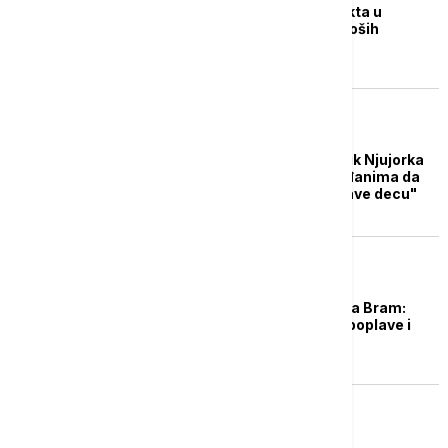
Obustavljen rad trajekta u
Jonskom moru zbog loših
vremenskih uslova
PLANETA
Aktuelni gradonačelnik Njujorka
Adams predložio građanima da
"ostanu kod kuće i prave decu"
EVROPA
Britaniju pogodila oluja Bram:
Upozorenja na vetar, poplave i
velika oštećenja
DRUŠTVO