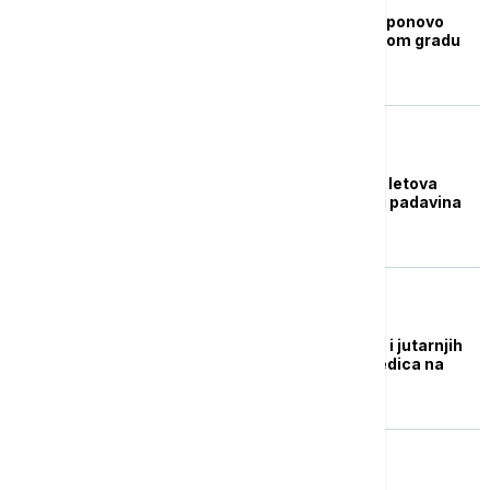
Snabdevanje strujom ponovo
uspostavljeno u glavnom gradu
Grenlanda
BIZNIS VESTI
Er Srbija: Izmena reda letova
Beograd-Njujork zbog padavina
na aerodromu JFK
DRUŠTVO
AMSS: Zbog hladnoće i jutarnjih
mrazeva moguća poledica na
pojedinim deonicama
REGION