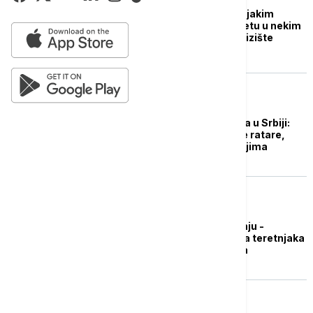
Snažne oluje praćene jakim
vetrovima izazvale štetu u nekim
delovima Slovenije: Klizište
ugrozilo naselja
DRUŠTVO
Počinje prolećna setva u Srbiji:
Kakva sezona očekuje ratare,
brojni problemi pred njima
DRUŠTVO
Otežani uslovi za vožnju -
višesatna zadržavanja teretnjaka
na izlazu na prelazima
DRUŠTVO