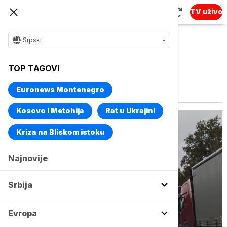
TV uživo
Srpski
TOP TAGOVI
Vise o temi
Vremenski uslovi
Euronews Montenegro
Kosovo i Metohija
Rat u Ukrajini
Kriza na Bliskom istoku
Najnovije
Srbija
Evropa