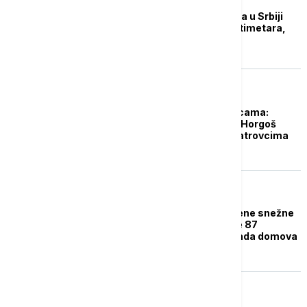
Na pojedinim putevima u Srbiji
ima snega do pet centimetara,
rizik od poledice
DRUŠTVO
Zadržavanja na granicama:
Teretnjaci na prelazu Horgoš
čekaju dva sata, na Batrovcima
tri
PLANETA
Posledice nezapamćene snežne
oluje u SAD: Najmanje 87
poginulih, stotine hiljada domova
bilo bez struje
FOKUS