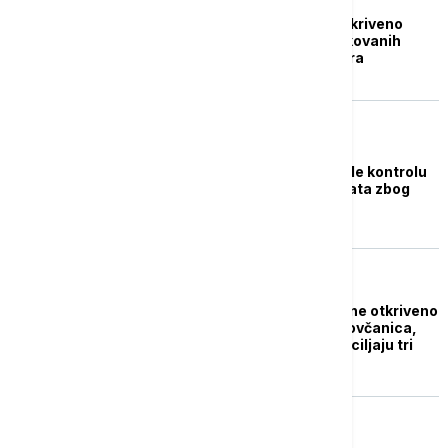
NBS: Prošle godine otkriveno
3.840 komada falsifikovanih
novčanica, najviše evra
FOKUS
Turske vlasti pokrenule kontrolu
menjačnica i bankomata zbog
falsifikovanih dolara
NOVAC
NBS: Od početka godine otkriveno
1.539 falsifikovanih novčanica,
kriminalci skoro uvek ciljaju tri
apoena
BIZNIS VESTI