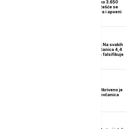
Prošle godine otkriveno 3.650
lažnih novčanica: Najčešće se
falsifikuje 2.000 dinara i apoeni
od 100 i 50 evra
NOVAC
Narodna banka Srbije: Na svakih
milion originalnih novčanica 4,4
budu lažne, najviše se falsifikuje
2.000 dinara
NOVAC
NBS: Za pola godine otkriveno je
1.598 falsifikovanih novčanica
dinara
NOVAC