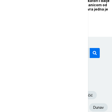
Budite oprezni: Falsifikatori i dalje
najviše varaju sa novčanicom od
1.000 dinara, a i kod evra jedna je
najkritičnija
Današnji tagovi
Volodimir Zelenski
Požar
Deliblatska Peščara
Aleksandar Vučić
Ukrajina
Euronews Srbija
Srbija
Dunav