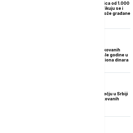
Najviše lažnih novčanica od 1.000
i 2.000 dinara, a falsifikuju se i
evri: Čak i neznanje može građane
skupo da košta
AKTUELNO
Otkriveno 3.011 falsifikovanih
novčanica tokom prošle godine u
Srbiji, vrednost 20 miliona dinara
BIZNIS VESTI
NBS: U prvom tromesečju u Srbiji
otkiveno 1.059 falsifikovanih
novčanica
NOVAC