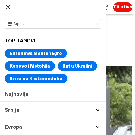
TV uživo
Srpski
TOP TAGOVI
Vise o temi
Falsifikovane novčanice
Euronews Montenegro
Kosovo i Metohija
Rat u Ukrajini
Kriza na Bliskom istoku
Najnovije
Srbija
Evropa