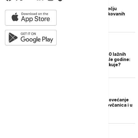
BIZNIS VESTI
NBS: U prvom tromesečju
otkriveno 2.361 falsifikovanih
novčanica
BIZNIS VESTI
U Srbiji otkriveno 3.840 lažnih
novčanica tokom prošle godine:
Šta se najčešće falsifikuje?
BIZNIS VESTI
Sve više lažnih evra: Povećanje
broja falsifikovanih novčanica i u
Nemačkoj i u evrozoni
AKTUELNO