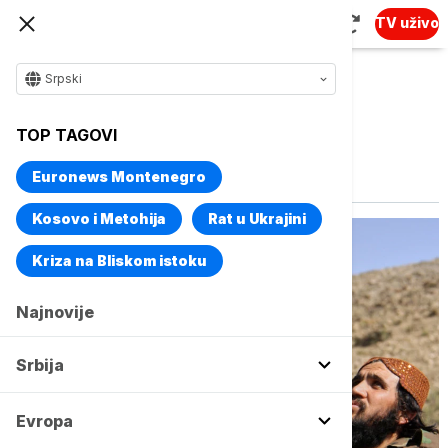
TV uživo
Srpski
TOP TAGOVI
Vise o temi
Talibani
Euronews Montenegro
Kosovo i Metohija
Rat u Ukrajini
Kriza na Bliskom istoku
Najnovije
Srbija
Evropa