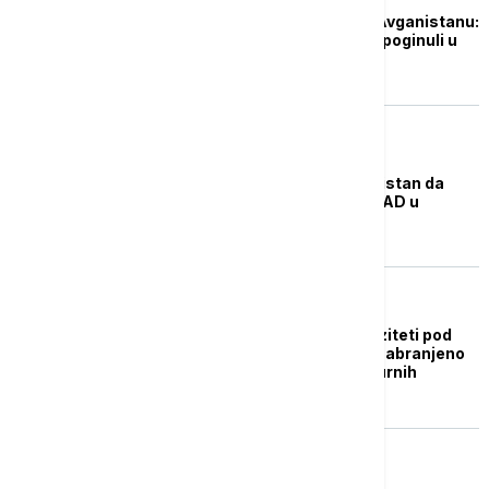
Pakistanski napad u Avganistanu:
Devetoro dece i žena poginuli u
bombardovanju kuće
FOKUS
Talibani optužuju Pakistan da
otvara put povratku SAD u
Avganistan
FOKUS
Avganistanski univerziteti pod
kontrolom talibana – zabranjeno
stotine naučnih i kulturnih
udžbenika
FOKUS