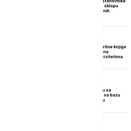
Država od 43 miliona stanovnika
ostala bez interneta u sklopu
borbe protiv "nemoralnih
aktivnosti"
PLANETA
Talibani zabranili desetine knjiga
koje su napisale žene na
avganistanskim univerzitetima
FOKUS
WSJ: SAD pregovaraju sa
talibanima o povratku na bazu
Bagram u Avganistanu
FOKUS