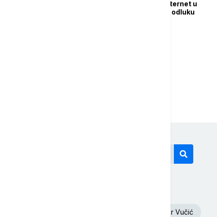
Obustavljen optički internet u
Avganistanu: Talibani odluku
proglasili konačnom
...
1
2
25
Današnji tagovi
Euronews Srbija
Oluja
Aleksandar Vučić