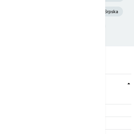
Dunav
Toplotni talas
Republika Srpska
Donald Tramp
Rat u Ukrajini
Teme
Srbija
Evropa
Svet
Biznis
Kultura
Sport