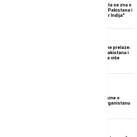
Strah od novog rata: Šta se zna o
sukobu Avganistana i Pakistana i
zašto je važan i "faktor Indija"
FOKUS
Talibani napali granične prelaze:
Duž granice između Pakistana i
Avganistana sukobi na više
lokacija
PLANETA
Talibani odbacuju glasine o
zabrani interneta u Avganistanu
FOKUS