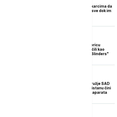
Talibani dozvolili muškarcima da
tuku supruge i decu - sve dok im
ne polome kosti
FOKUS
Talibani uhapsili četvoricu
mladića jer su se oblačili kao
likovi iz serije "Peaky Blinders"
FOKUS
Izveštaj pokazao da oružje SAD
koje je ostalo u Avganistanu čini
okosnicu talibanskog aparata
FOKUS