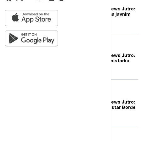
DRUŠTVO
Probudite se uz Euronews Jutro:
Koliko smo bezbedni na javnim
mestima?
DRUŠTVO
Probudite se uz Euronews Jutro:
Gošća emisije biće ministarka
Sara Pavkov
DRUŠTVO
Probudite se uz Euronews Jutro:
Gost emisije biće ministar Đorđe
Milićević
DRUŠTVO