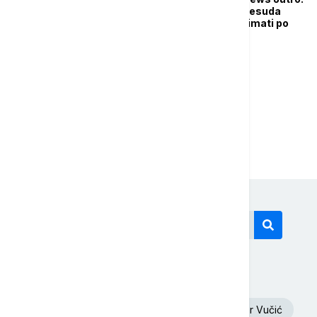
Kakve posledice će presuda
Dodiku i odluka CIK-a imati po
Republiku Srpsku
1
2
Današnji tagovi
Oluja
Euronews Srbija
Aleksandar Vučić