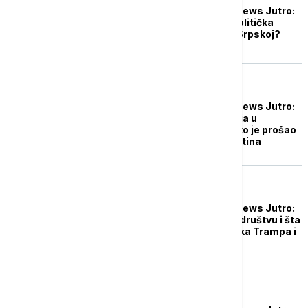
Probudite se uz Euronews Jutro:
Kako će se razvijati politička
situacija u Republici Srpskoj?
DRUŠTVO
Probudite se uz Euronews Jutro:
Šta posle scena nasilja u
gradovima Srbije i kako je prošao
sastanak Trampa i Putina
DRUŠTVO
Probudite se uz Euronews Jutro:
Ko raspiruje tenzije u društvu i šta
se očekuje od sastanka Trampa i
Putina?
DRUŠTVO