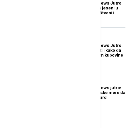
Probudite se uz Euronews Jutro:
Da li će se s dolaskom jeseni u
Srbiji intenzivirati društveni i
politički jaz?
DRUŠTVO
Probudite se uz Euronews Jutro:
Kako se fabrikuju vesti i kako da
vas ne prevare prilikom kupovine
automobila?
DRUŠTVO
Probudite se uz Euronews jutro:
Kako će nove ekonomske mere da
utiču na životni standard
građana?
DRUŠTVO