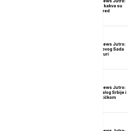
Probudite se uz Euronews Jutro:
Kada ćemo na izbore i kakva su
očekivanja od Srbije pred
Evrobasket
DRUŠTVO
Probudite se uz Euronews Jutro:
Šta nam događaji iz Novog Sada
govore o društvu i kulturi
dijaloga?
DRUŠTVO
Probudite se uz Euronews Jutro:
Šta znači strateški dijalog Srbije i
SAD u novom geopolitičkom
kontekstu?
DRUŠTVO
Probudite se uz Euronews Jutro: