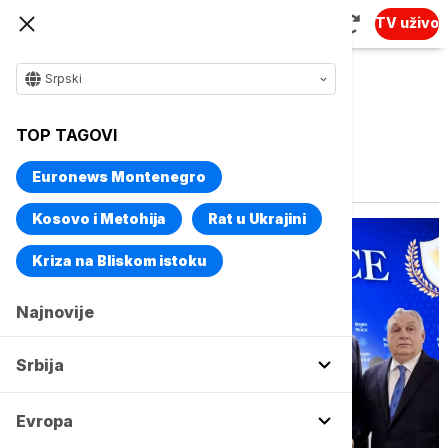
TV uživo
Srpski
TOP TAGOVI
Vise o temi
Jutro
Euronews Montenegro
Kosovo i Metohija
Rat u Ukrajini
Kriza na Bliskom istoku
Najnovije
Srbija
Evropa