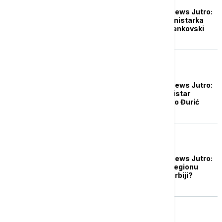
Probudite se uz Euronews Jutro:
Gošća emisije biće ministarka
Milica Đurđević Stamenkovski
DRUŠTVO
Probudite se uz Euronews Jutro:
Gost emisije biće ministar
spoljnih poslova Marko Đurić
DRUŠTVO
Probudite se uz Euronews Jutro:
Jesu li vojni savezi u regionu
neprijateljski prema Srbiji?
DRUŠTVO