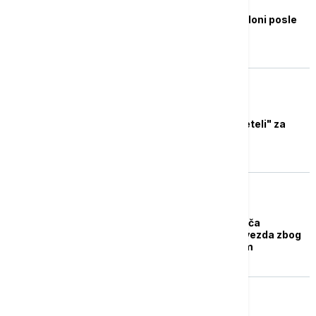
KOŠARKA
Poraz Zvezde u Barseloni posle
produžetka
KOŠARKA
Zvezdini dresovi "poleteli" za
Barselonu
KOŠARKA
Promenjen termin meča
Barselona - Crvena zvezda zbog
problema sa opremom
KOŠARKA