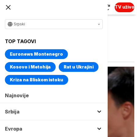
TV uživo
Srpski
TOP TAGOVI
Vise o temi
KK Barselona
Euronews Montenegro
Kosovo i Metohija
Rat u Ukrajini
Kriza na Bliskom istoku
Najnovije
Srbija
Evropa