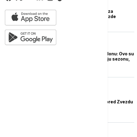
KOŠARKA
Biti ili ne biti u Evroligi za
košarkaše Crvene zvezde
KOŠARKA
Obradović pred Barselonu: Ovo su
utakmice koje određuju sezonu,
nema izgovora
KOŠARKA
Košarkaši Barselone pred Zvezdu
poraženi u ACB Ligi
KOŠARKA