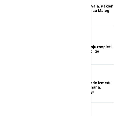
Zvezda saznala ime rivala: Paklen
put do plej-ofa za klub sa Malog
Kalemegdana
KOŠARKA
Košarkaši Zvezde čekaju rasplet i
poziciju u plej-inu Evrolige
KOŠARKA
Košarkaši Crvene zvezde između
plej-of i plej-aut plasmana:
Žestoka bitka u Evroligi