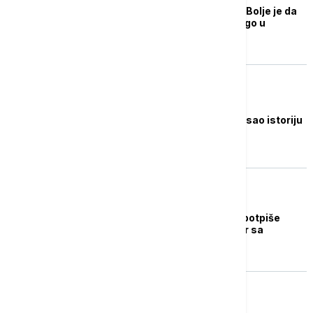
Paskval pred Zvezdu: Bolje je da
se igra u Barseloni nego u
Beogradu...
KOŠARKA
Kusturica ponovo ispisao istoriju
Barselone
KOŠARKA
Barselona planira da potpiše
desetogodišnji ugovor sa
Evroligom
KOŠARKA