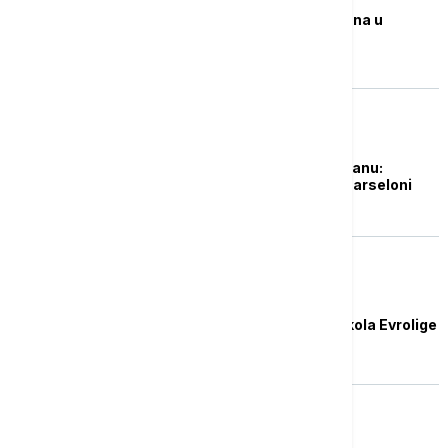
Barsa bolja od Partizana u
"Blaugrani"
KOŠARKA
Stižu pojačanja Partizanu:
Vašington i Džekiri u Barseloni
KOŠARKA
Kevin Panter MVP 17. kola Evrolige
KOŠARKA