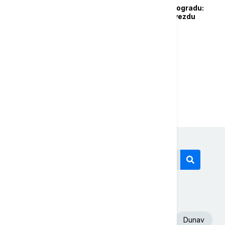
Barselona sa 2/2 u Beogradu:
Katalonci savladali Zvezdu
...
1
2
4
Današnji tagovi
Euronews Srbija
Volodimir Zelenski
Dunav