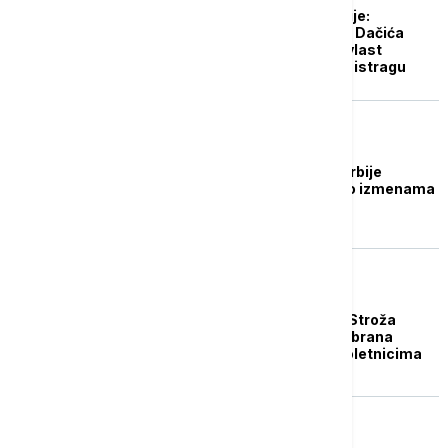
Burno u Skupštini Srbije:
Opozicija traži smenu Dačića
zbog slučaja Senjak, vlast
poručuje - sačekajmo istragu
POLITIKA
Poslanici skupštine Srbije
nastavljaju raspravu o izmenama
seta izbornih zakona
DRUŠTVO
Usvojeni novi zakoni: Stroža
pravila za trgovce i zabrana
prodaje cigareta maloletnicima
POLITIKA