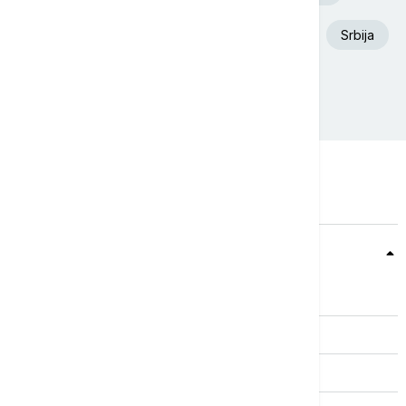
Aleksandar Vučić
Požar
Dunav
Srbija
Ukrajina
Beograd
Teme
Srbija
Evropa
Svet
Biznis
Kultura
Sport