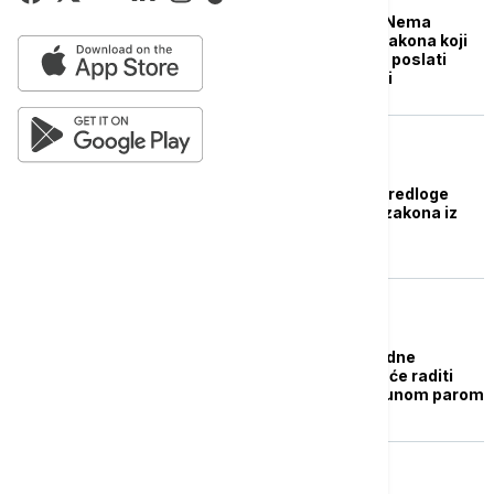
Ministarstvo pravde: Nema
razlike u tekstovima zakona koji
su u Skupštini i koji su poslati
Venecijanskoj komisiji
POLITIKA
Vlada Srbije utvrdila predloge
izmena i dopuna više zakona iz
oblasti pravosuđa
POLITIKA
Potpredsednica Narodne
skupštine: Parlament će raditi
intenzivno celo leto punom parom
POLITIKA