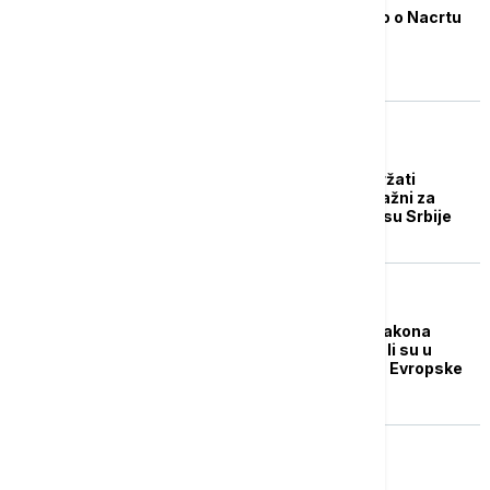
Održan prvi okrugli sto o Nacrtu
zakona o roditeljima
negovateljima
POLITIKA
Poslanici SNS će podržati
predložene zakone, važni za
evropski put i u interesu Srbije
POLITIKA
Vlada: U izradi novih zakona
obavezno proveriti da li su u
skladu sa tekovinama Evropske
unije
POLITIKA