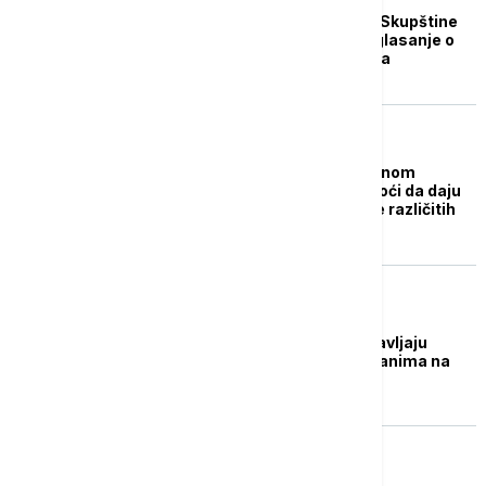
Nastavlja se sednica Skupštine
Srbije: Danas dan za glasanje o
tačkama dnevnog reda
POLITIKA
Ključna novina u izbornom
zakonu: Građani će moći da daju
potpis podrške za više različitih
izbornih lista
POLITIKA
Poslanici danas nastavljaju
raspravu po amandmanima na
predložene zakone
DRUŠTVO