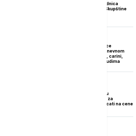
Nastavljena druga sednica
redovnog zasedanja Skupštine
Srbije
POLITIKA
Sutra nastavak sednice
Skupštine Srbije: Na dnevnom
redu Zakoni o trgovini, carini,
transportu i trgovini ljudima
BIZNIS VESTI
Set zakona o trgovini u
parlamentu: Šta znači za
potrošače i da li će uticati na cene
POLITIKA