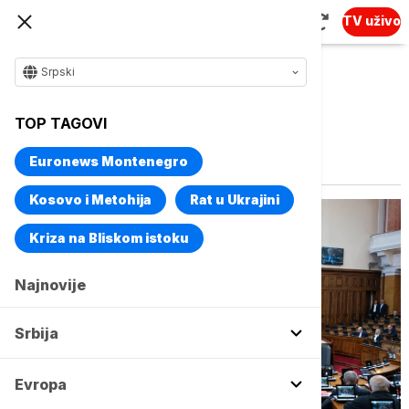
TV uživo
Srpski
TOP TAGOVI
Vise o temi
Zakoni
Euronews Montenegro
Kosovo i Metohija
Rat u Ukrajini
Kriza na Bliskom istoku
Najnovije
Srbija
Evropa