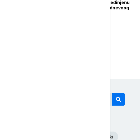
Poslanici nastavili objedinjenu
raspravu o 40 tačaka dnevnog
reda
...
1
2
8
Današnji tagovi
Euronews Srbija
Volodimir Zelenski