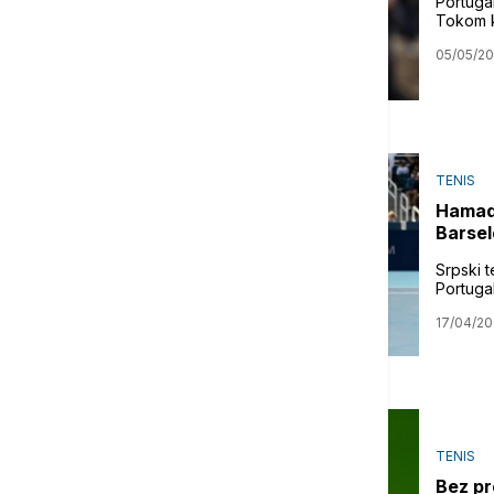
Portuga
Tokom k
05/05/2
TENIS
Hamad 
Barsel
Srpski t
Portugal
17/04/2
TENIS
Bez pr