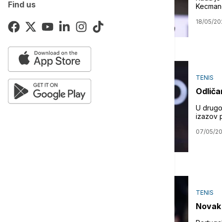
Find us
Kecman
18/05/20
TENIS
Odliča
U drugo
izazov p
07/05/2
TENIS
Novak 