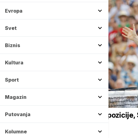
Evropa
Svet
Biznis
Kultura
Sport
Magazin
TENIS
Novak napredovao za dve pozicije, 
Putovanja
Kolumne