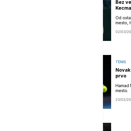
Bez ve
Kecma
Od osta
mesto, 
02/03/2
TENIS
Novak 
prvo
Hamad M
mesto.
23/02/2