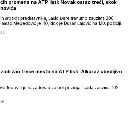
ćih promena na ATP listi: Novak ostao treći, skok
novića
lih srpskih predstavnika, Laslo Đere trenutno zauzima 206.
Hamad Međedović je 110, dok je Dušan Lajović na 120. poziciji.
026
zadržao treće mesto na ATP listi, Alkaraz ubedljivo
eđedović je nazadovao za pet pozicija i sada zauzima 102.
026