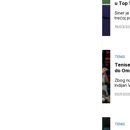
u Top 
Siner j
trećoj po
16/03/2
TENIS
Tenise
do Om
Zbog nov
Indijan 
02/03/2
TENIS