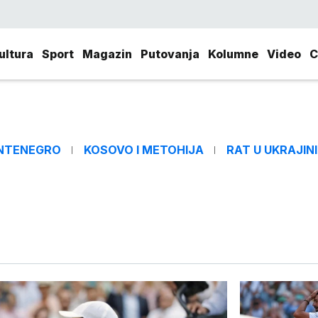
ultura
Sport
Magazin
Putovanja
Kolumne
Video
C
NTENEGRO
KOSOVO I METOHIJA
RAT U UKRAJINI