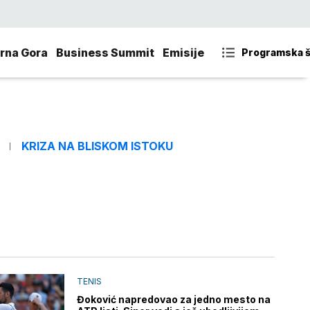
rna Gora
Business Summit
Emisije
Programska 
KRIZA NA BLISKOM ISTOKU
TENIS
Đoković napredovao za jedno mesto na