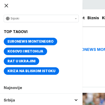
Srpski
Srbija
Evropa
Svet
Biznis
K
Srpski
TOP TAGOVI
EURONEWS MONTENEGRO
EURONEWS MO
TOP TAGOVI
KOSOVO I METOHIJA
RAT U UKRAJINI
Vise o temi
KRIZA NA BLISKOM ISTOKU
atp lista
Najnovije
Srbija