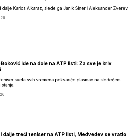
 i dalje Karlos Alkaraz, slede ga Janik Siner i Aleksander Zverev.
026
Đoković ide na dole na ATP listi: Za sve je kriv
i
i teniser sveta svih vremena pokvariće plasman na sledećem
 stanja.
026
i dalje treći teniser na ATP listi, Medvedev se vratio