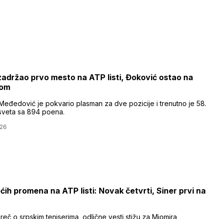
zadržao prvo mesto na ATP listi, Đoković ostao na
tom
eđedović je pokvario plasman za dve pozicije i trenutno je 58.
 sveta sa 894 poena.
026
ćih promena na ATP listi: Novak četvrti, Siner prvi na
reč o srpskim teniserima, odlične vesti stižu za Miomira