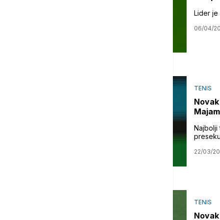
Lider je
06/04/2
TENIS
Novak 
Majam
Najbolj
preseku
22/03/2
TENIS
Novak 