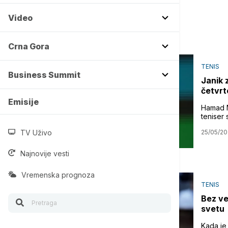
Video
Crna Gora
TENIS
Business Summit
Janik 
četvr
Emisije
Hamad M
teniser
TV Uživo
25/05/2
Najnovije vesti
Vremenska prognoza
TENIS
Bez ve
svetu
Kada je 