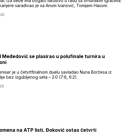
lac iza sebe ima bogato iskustvo u radu sa vrhunskim igračima.
arijere sarađivao je sa Anom Ivanović, Tomijem Hasom.
026
Međedović se plasirao u polufinale turnira u
oni
eniser je u četvrtfinalnom duelu savladao Nuna Boržesa iz
ije bez izgubljenog seta – 2:0 (7:6, 6:2).
026
omena na ATP listi, Đoković ostao četvrti