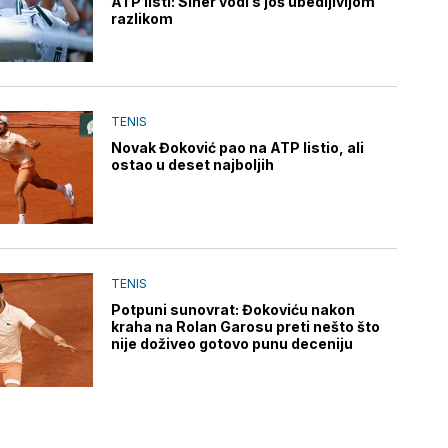
ATP listi: Siner vodi s još ubedljivijom
razlikom
TENIS
Novak Đoković pao na ATP listio, ali
ostao u deset najboljih
TENIS
Potpuni sunovrat: Đokoviću nakon
kraha na Rolan Garosu preti nešto što
nije doživeo gotovo punu deceniju