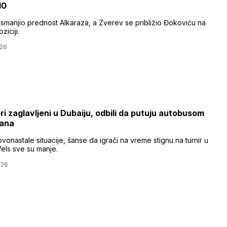
10
e smanjio prednost Alkaraza, a Zverev se približio Đokoviću na
ziciji.
026
ri zaglavljeni u Dubaiju, odbili da putuju autobusom
ana
onastale situacije, šanse da igrači na vreme stignu na turnir u
Vels sve su manje.
026