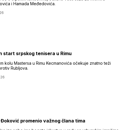
ovića i Hamada Međedovića.
26
n start srpskog tenisera u Rimu
m kolu Mastersa u Rimu Kecmanovića očekuje znatno teži
rotiv Rubljova.
026
Đoković promenio važnog člana tima