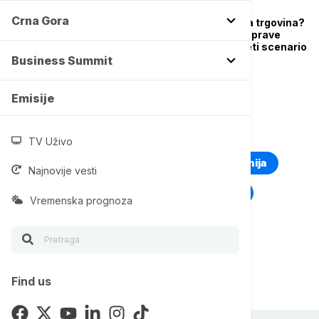
BIZNIS VESTI
Crna Gora
Zašto "puca" globalna trgovina?
Ako Kina i Brisel ne naprave
kompromis, svetu preti scenario
iz 1930-ih
Business Summit
Emisije
TOP TAGOVI
TV Uživo
Euronews Montenegro
Kosovo i Metohija
Najnovije vesti
Rat u Ukrajini
Kriza na Bliskom istoku
Vremenska prognoza
Find us