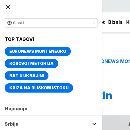
Srpski
Srbija
Evropa
Svet
Biznis
K
Srpski
TOP TAGOVI
EURONEWS MONTENEGRO
EURONEWS MO
TOP TAGOVI
KOSOVO I METOHIJA
RAT U UKRAJINI
Vise o temi
KRIZA NA BLISKOM ISTOKU
Aleksandar Puškin
Najnovije
Srbija