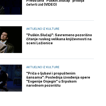
Predstava "Puškin.Slučaji" probija
četvrti zid (VIDEO)
AKTUELNO IZ KULTURE
"Puškin.Slučaji": Savremeno pozorišno
čitanje ruskog velikana književnosti na
sceni Ložionice
AKTUELNO IZ KULTURE
"Priča o ljubavi i propuštenim
šansama": Poslednja izvođenja opere
"Evgenije Onjegin" u Srpskom
narodnom pozorištu