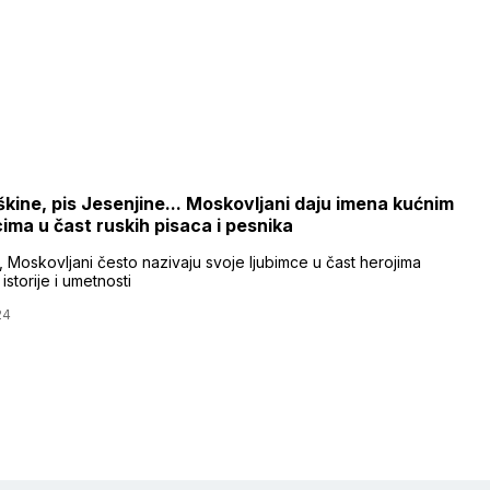
škine, pis Jesenjine... Moskovljani daju imena kućnim
cima u čast ruskih pisaca i pesnika
 Moskovljani često nazivaju svoje ljubimce u čast herojima
istorije i umetnosti
24