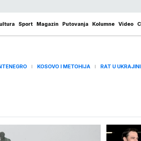
ultura
Sport
Magazin
Putovanja
Kolumne
Video
C
NTENEGRO
KOSOVO I METOHIJA
RAT U UKRAJINI