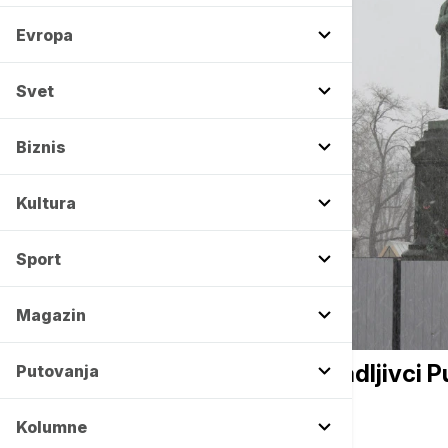
Evropa
Svet
Biznis
Kultura
Sport
Magazin
AKTUELNO IZ KULTURE
Presuda u Francuskoj: "Kradljivci 
Putovanja
godina zatvora
Kolumne