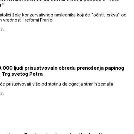
a"
olici žele konzervativnog naslednika koji će "očistiti crkvu" od
ih vrednosti i reformi Franje
025
.000 ljudi prisustvovalo obredu prenošenja papinog
a Trg svetog Petra
će prisustvovati više od stotinu delegacija stranih zemalja
025