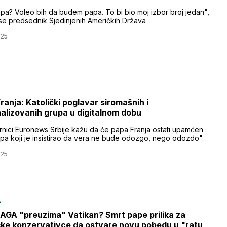
pa? Voleo bih da budem papa. To bi bio moj izbor broj jedan",
 se predsednik Sjedinjenih Američkih Država
025
ranja: Katolički poglavar siromašnih i
alizovanih grupa u digitalnom dobu
nici Euronews Srbije kažu da će papa Franja ostati upamćen
pa koji je insistirao da vera ne bude odozgo, nego odozdo".
025
A
MAGA "preuzima" Vatikan? Smrt pape prilika za
ke konzervativce da ostvare novu pobedu u "ratu