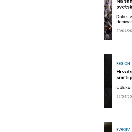
Na sah
svetsk
Dolazi v
dominan
23/04/2
REGION
Hrvats
smrti 
Odluku o
22/04/2
EVROPA