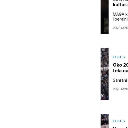
kultur
MAGA kat
liberaln
23/04/2
FOKUS
Oko 20
tela n
Sahrani 
23/04/2
FOKUS