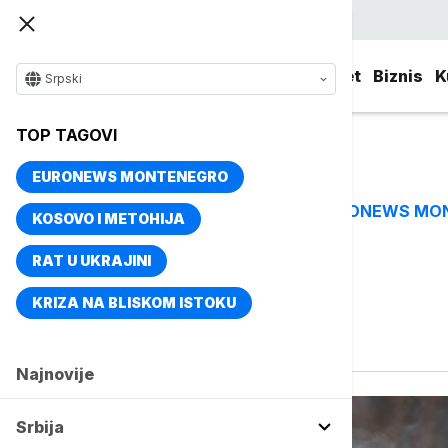
Srpski
Srbija
Evropa
Svet
Biznis
K
Srpski
TOP TAGOVI
EURONEWS MONTENEGRO
EURONEWS MO
TOP TAGOVI
KOSOVO I METOHIJA
RAT U UKRAJINI
Vise o temi
KRIZA NA BLISKOM ISTOKU
Katolička crkva
Najnovije
Srbija