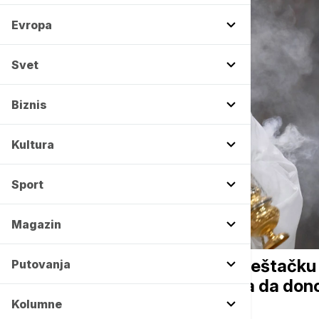
Evropa
Svet
Biznis
Kultura
Sport
Magazin
EVROPA
Papa Lav XIV upozorio na veštačku i
Putovanja
čovečanstvo: Odluku treba da dono
Kolumne