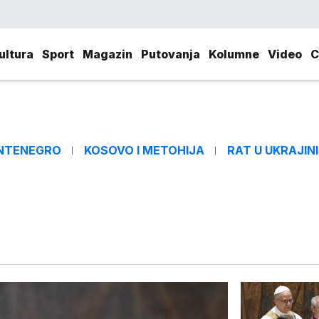
ultura
Sport
Magazin
Putovanja
Kolumne
Video
C
NTENEGRO
KOSOVO I METOHIJA
RAT U UKRAJINI