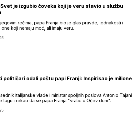
 Svet je izgubio čoveka koji je veru stavio u službu
a
jegovim rečima, papa Franja bio je glas pravde, jednakosti i
one koji nemaju moć, ali imaju veru.
25
 političari odali poštu papi Franji: Inspirisao je milione
ednik italijanske vlade i ministar spoljnih poslova Antonio Tajani
je tugu i rekao da se papa Franja "vratio u Očev dom".
25