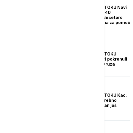
KRIZA NA BLISKOM ISTOKU Novi
napad na Pojas Gaze: 40
Palestinaca ubijeno, desetoro
stradalo na punktovima za pomoć
FOKUS
KRIZA NA BLISKOM ISTOKU
Sirijski beduinski borci pokrenuli
novu ofanzivu protiv Druza
FOKUS
KRIZA NA BLISKOM ISTOKU Kac:
Izrael će ako bude potrebno
nastaviti napade na Iran još
snažnije
FOKUS