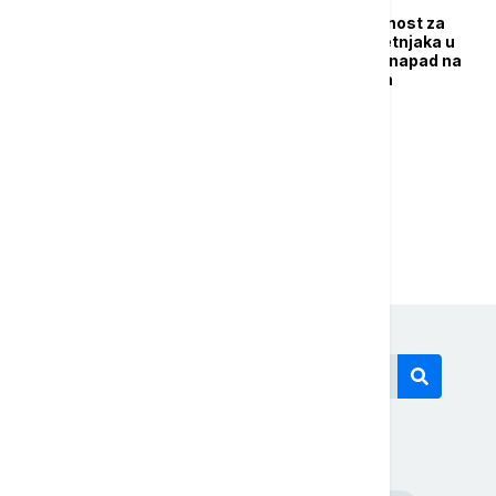
Huti preuzeli odgovornost za
potapanje grčkog teretnjaka u
Crvenom moru, drugi napad na
brodove ovog meseca
...
1
2
10
Današnji tagovi