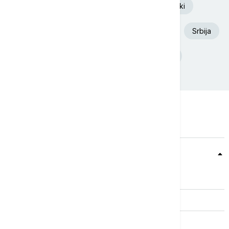
Euronews Srbija
Volodimir Zelenski
Aleksandar Vučić
Požar
Dunav
Srbija
Deliblatska Peščara
Ukrajina
Teme
Srbija
Evropa
Svet
Biznis
Kultura
Sport