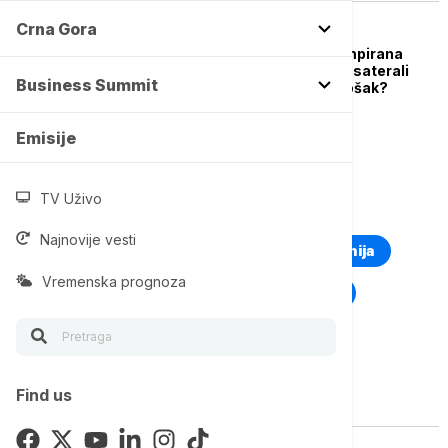
Crna Gora
FOKUS
Crveno more kao "tempirana
bomba": Kako su Huti saterali
Business Summit
Saudijsku Arabiju u ćošak?
Emisije
TV Uživo
TOP TAGOVI
Najnovije vesti
Euronews Montenegro
Kosovo i Metohija
Vremenska prognoza
Rat u Ukrajini
Kriza na Bliskom istoku
Find us
Vise o temi