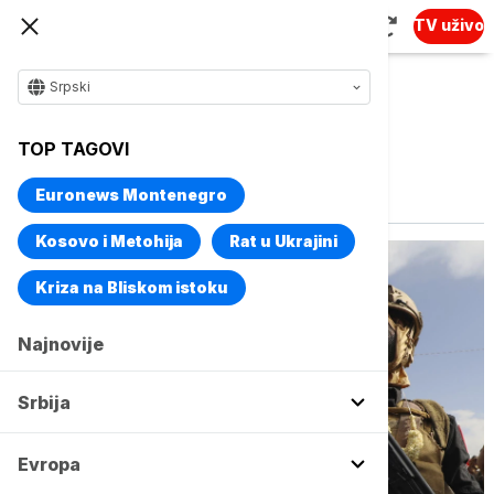
TV uživo
Srpski
TOP TAGOVI
Vise o temi
Huti
Euronews Montenegro
Kosovo i Metohija
Rat u Ukrajini
Kriza na Bliskom istoku
Najnovije
Srbija
Evropa