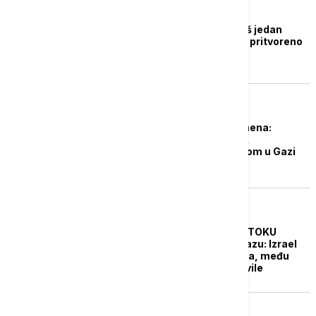
FOKUS
U Jemenu uhapšen još jedan
zaposleni UN, ukupno pritvoreno
najmanje 59
FOKUS
Novi incident kod Jemena:
Eksplozija na tankeru,
povezanost sa sukobom u Gazi
nije isključena
FOKUS
KRIZA NA BLISKOM ISTOKU
Vazdušni napadi na Gazu: Izrael
uništio nekoliko zgrada, među
njima i sklonište za civile