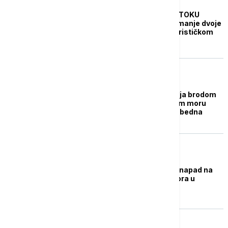
FOKUS
KRIZA NA BLISKOM ISTOKU
Izraelska policija: Najmanje dvoje
ljudi povređeno u terorističkom
napadu u Jerusalimu
FOKUS
Kompanija koja upravlja brodom
napadnutim u Crvenom moru
kaže da je posada bezbedna
FOKUS
Izrael izvršio avionski napad na
vođe Huta tokom govora u
Jemenu
PLANETA