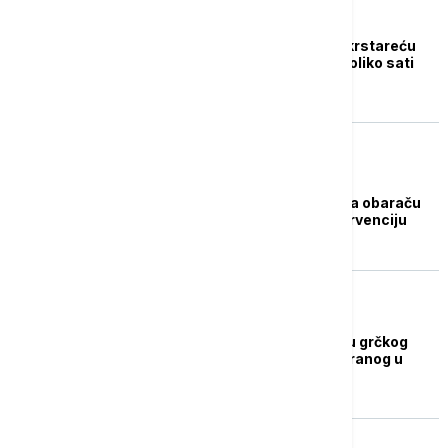
FOKUS
Huti ispalili još jednu krstareću
raketu ka Izraelu, nekoliko sati
nakon prve
FOKUS
Sari: Huti imaju prst na obaraču
za direktnu vojnu intervenciju
FOKUS
Huti oslobodili posadu grčkog
teretnog broda raketiranog u
Crvenom moru