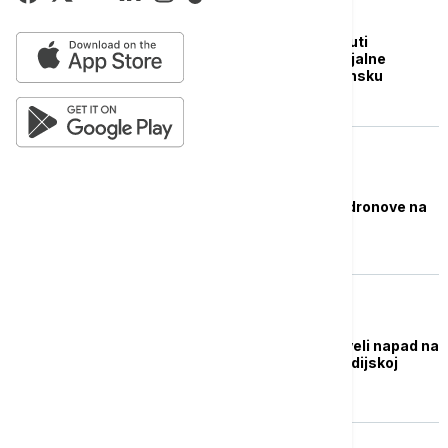
FOKUS
Jemenski premijer: Huti
napadima na komercijalne
brodove sprovode iransku
agendu
FOKUS
Huti lansirali rakete i dronove na
Saudijsku Arabiju
FOKUS
Huti potvrdili da su izveli napad na
aerodrom Abha u Saudijskoj
Arabiji