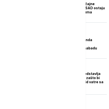
Iranski zvaničnik: Značajne
razlike između Irana i SAD ostaju
do postizanja sporazuma
FOKUS
Bela kuća: Naredna runda
pregovora SAD i Irana
najverovatnije u Islamabadu
FOKUS
Krhko primirje: Šta predstavlja
izraelski rat u Libanu i zašto bi
mogao da naruši prekid vatre sa
Iranom?
FOKUS