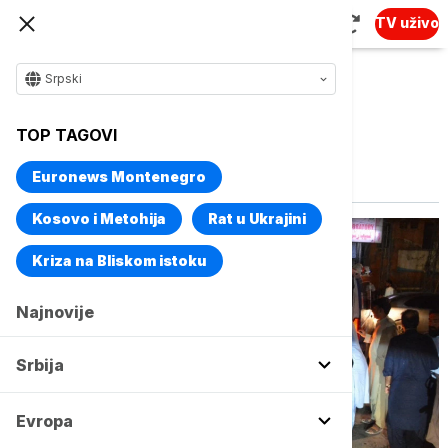
TV uživo
Srpski
TOP TAGOVI
Vise o temi
Pakistan
Euronews Montenegro
Kosovo i Metohija
Rat u Ukrajini
Kriza na Bliskom istoku
Najnovije
Srbija
Evropa