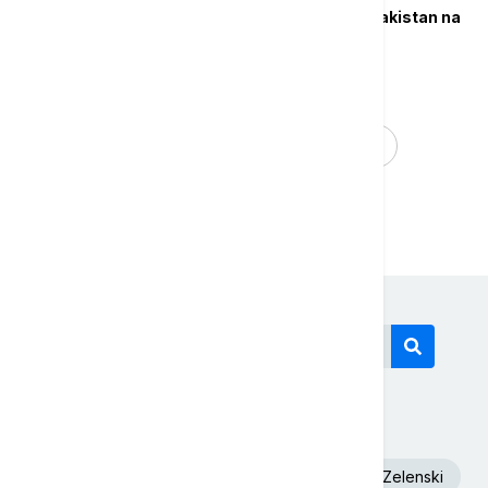
Izvor: Vens sleteo u Pakistan na
razgovore sa Iranom
...
1
2
3
23
Današnji tagovi
Euronews Srbija
Dunav
Volodimir Zelenski