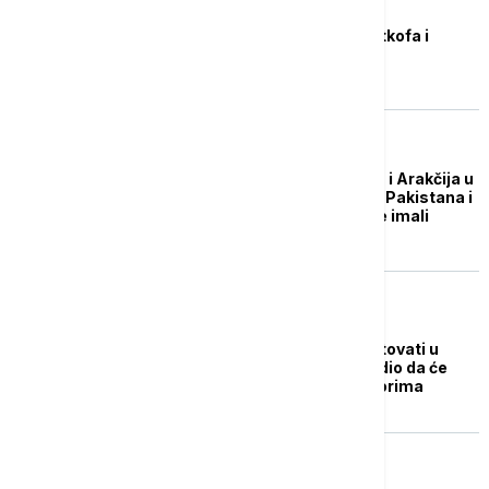
FOKUS
Tramp otkazao put Vitkofa i
Kušnera u Pakistan
FOKUS
Srdačan susret Šarifa i Arakčija u
Islamabadu: Premijer Pakistana i
iranski šef diplomatije imali
"najtopliji razgovor"
FOKUS
Arakči rekao da će putovati u
Islamabad, nije potvrdio da će
učestvovati u pregovorima
FOKUS