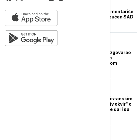
FOKUS
Bela kuća odbila da komentariše
novi iranski predlog upućen SAD
FOKUS
Premijer Pakistana razgovarao
telefonom sa iranskim
predsednikom Masudom
Pezeškijanom
FOKUS
Arakči predstavio pakistanskim
posrednicima "izvodljiv okvir" o
okončanju rata, pitanje da li su
SAD zaista ozbiljne