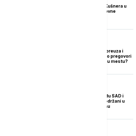
Tramp šalje Vitkofa i Kušnera u
Pakistan na dalje mirovne
pregovore sa Iranom
FOKUS
Blokada Ormuskog moreuza i
zaplena tankera: Zašto pregovori
u Islamabadu tapkaju u mestu?
FOKUS
WSJ: Razgovori između SAD i
Irana biće verovatno održani u
ponedeljak u Pakistanu
FOKUS