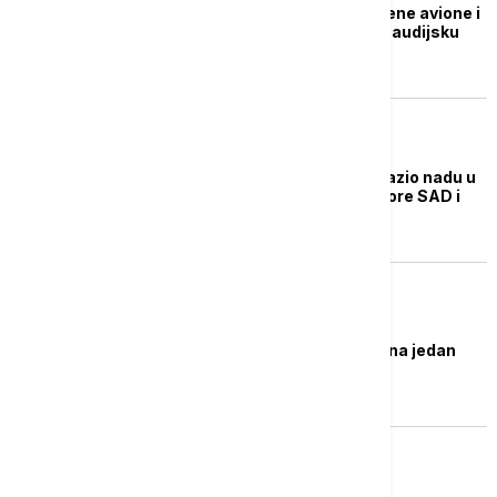
Pakistan poslao borbene avione i
druge vojne snage u Saudijsku
Arabiju
FOKUS
Ministar: Pakistan izrazio nadu u
konstruktivne pregovore SAD i
Irana
FOKUS
Rojters: SAD pristale na jedan
uslov Irana
FOKUS