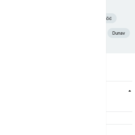
Volodimir Zelenski
Požar
Deliblatska Peščara
Aleksandar Vučić
Ukrajina
Euronews Srbija
Srbija
Dunav
Teme
Srbija
Evropa
Svet
Biznis
Kultura
Sport