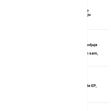
FUDBAL
Crvena zvezda ponovo
suspendovala Nemanju
Radonjića
KOŠARKA
Miško Ražnatović najavljuje
ukidanje suspenzije
Osetkovskom: Šokiran sam,
imam uveravanja....
OSTALI SPORTOVI
Nikola Jakšić igra finale EP,
ukinuta suspenzija