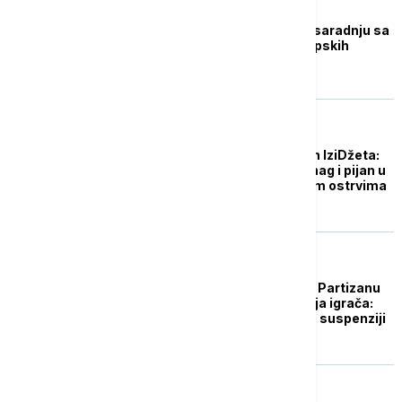
FOKUS
Iran će suspendovati saradnju sa
IAEA zbog akcija evropskih
zemalja
ŽIVOT
Suspendovan kapetan IziDžeta:
Viđen kako se tetura nag i pijan u
hotelu na Zelenortskim ostrvima
pre leta
FUDBAL
Ljajić demantuje da je Partizanu
zabranjena registracija igrača:
"Kako je informacija o suspenziji
došla u javnost?"