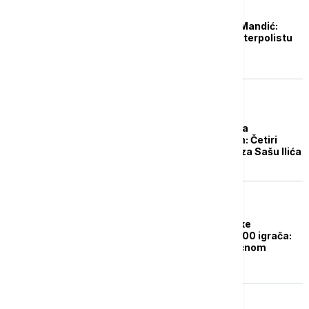
OSTALI SPORTOVI
Suspendovan Dušan Mandić:
Određena kazna za vaterpolistu
Srbije
FUDBAL
Kažnjen zbog svađe sa
protivničkim trenerom: Četiri
utakmice suspenzije za Sašu Ilića
FUDBAL
Fudbalski savez Turske
suspendovao peko 1000 igrača:
Sudije u zatvoru ili kućnom
pritvoru