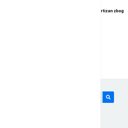
FUDBAL
FIFA suspendovala Partizan zbog
50.000 evra?
...
1
2
4
Današnji tagovi