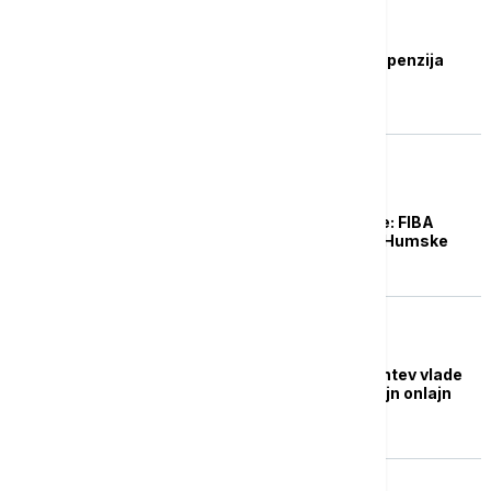
KOŠARKA
Partizanu ukinuta suspenzija
registrovanja igrača
KOŠARKA
Partizanu se crno piše: FIBA
suspendovala klub iz Humske
EVROPA
Sud u Parizu odbio zahtev vlade
za suspenziju rada Šejn onlajn
prodavnice