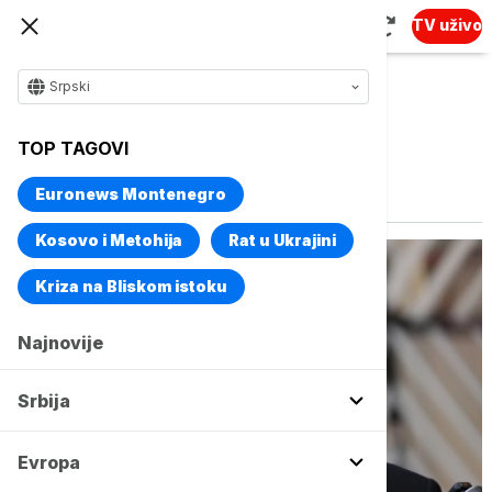
TV uživo
Srpski
TOP TAGOVI
Vise o temi
Suspenzija
Euronews Montenegro
Kosovo i Metohija
Rat u Ukrajini
Kriza na Bliskom istoku
Najnovije
Srbija
Evropa