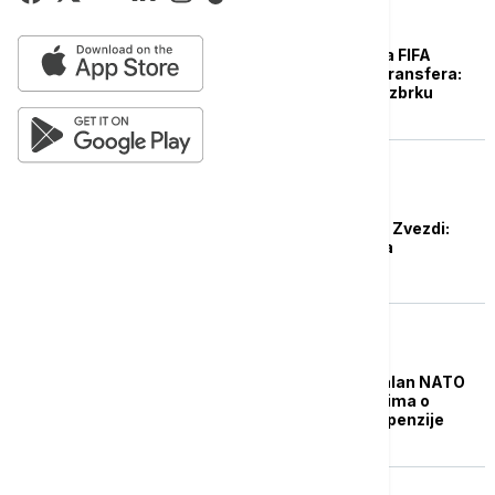
FUDBAL
Crvena zvezda skinula FIFA
suspenziju sa svojih transfera:
Neradni dan napravio zbrku
FUDBAL
FIFA "spustila rampu" Zvezdi:
Hladan tuš posle Kupa
EVROPA
Sančez: Španija je lojalan NATO
partner uprkos navodima o
američkom planu suspenzije