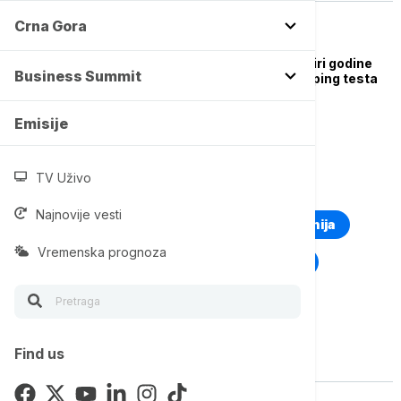
Crna Gora
TENIS
Marketa Vondrušova
suspendovana na četiri godine
Business Summit
zbog odbijanja antidoping testa
Emisije
TV Uživo
TOP TAGOVI
Najnovije vesti
Euronews Montenegro
Kosovo i Metohija
Vremenska prognoza
Rat u Ukrajini
Kriza na Bliskom istoku
Find us
Vise o temi