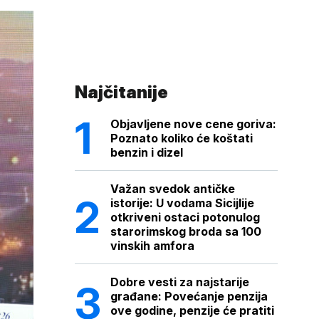
Najčitanije
Objavljene nove cene goriva:
Poznato koliko će koštati
benzin i dizel
Važan svedok antičke
istorije: U vodama Sicijlije
otkriveni ostaci potonulog
starorimskog broda sa 100
vinskih amfora
Dobre vesti za najstarije
građane: Povećanje penzija
ove godine, penzije će pratiti