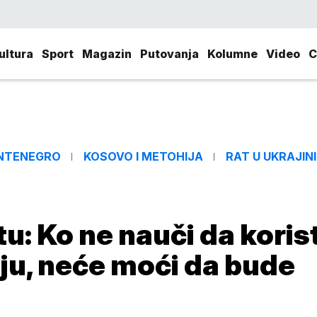
ultura
Sport
Magazin
Putovanja
Kolumne
Video
C
NTENEGRO
KOSOVO I METOHIJA
RAT U UKRAJINI
u: Ko ne nauči da korist
iju, neće moći da bude