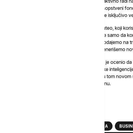
Osim interne optimizacije, Telekom Srbija aktivno radi n
Lučić je podsetio da kompanija poseduje sopstveni fond 
udeo u 26 startapa, od kojih se mnogi bave isključivo v
Jedan od uspešnih primera je startap Reputeo, koji korist
intelektualne svojine od krađe. „Naš cilj nije samo da k
kreiramo proizvode koje ćemo moći da prodajemo na tr
digitalne ekonomije i da kroz te startape generišemo novi
Zaključujući svoje izlaganje, Vladimir Lučić je ocenio 
kombinacija 5G mreže, senzorike i veštačke inteligencij
Srbija, prema njegovim rečima, nastoji da u tom novom 
diktira tempo tehnoloških promena u regionu.
Više o...
VLADIMIR LUČIĆ
EURONEWS SRBIJA
BUSIN