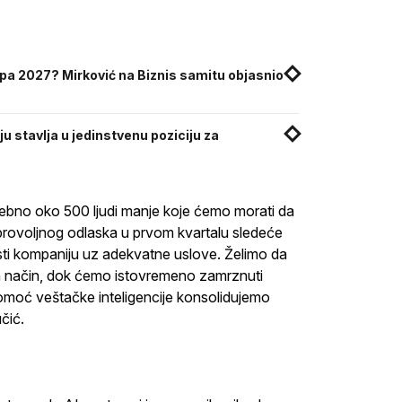
kspa 2027? Mirković na Biznis samitu objasnio
 stavlja u jedinstvenu poziciju za
otrebno oko 500 ljudi manje koje ćemo morati da
rovoljnog odlaska u prvom kvartalu sledeće
sti kompaniju uz adekvatne uslove. Želimo da
n način, dok ćemo istovremeno zamrznuti
 pomoć veštačke inteligencije konsolidujemo
čić.