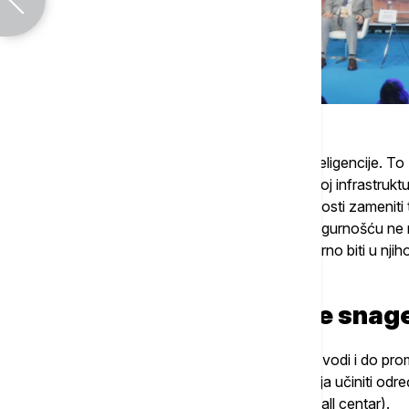
“Ja sam za radikalnu primenu veštačke inteligencije. T
softver koji može funkcionisati na modernoj infrastruktu
implementaciju. To će, na primer, u potpunosti zameniti t
će preuzeti ulogu u multimediji, a niko sa sigurnošću n
izgledati za tri ili četiri godine, ali će AI sigurno biti u n
Telekoma.
Restrukturiranje radne snag
Ovakva tehnološka revolucija neminovno vodi i do prom
govorio o tome da će veštačka inteligencija učiniti odr
sektorima kao što je korisnička podrška (call centar).