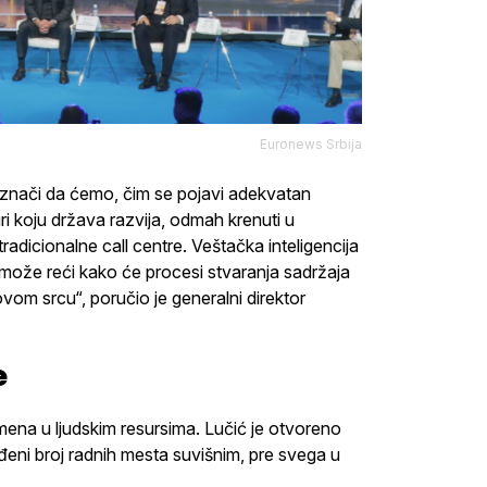
Euronews Srbija
o znači da ćemo, čim se pojavi adekvatan
ri koju država razvija, odmah krenuti u
radicionalne call centre. Veštačka inteligencija
e može reći kako će procesi stvaranja sadržaja
jihovom srcu“, poručio je generalni direktor
e
ena u ljudskim resursima. Lučić je otvoreno
eđeni broj radnih mesta suvišnim, pre svega u