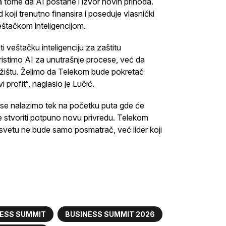
a tome da AI postane i izvor novih prihoda.
koji trenutno finansira i poseduje vlasnički
eštačkom inteligencijom.
i veštačku inteligenciju za zaštitu
oristimo AI za unutrašnje procese, već da
žištu. Želimo da Telekom bude pokretač
 profit“, naglasio je Lučić.
da se nalazimo tek na početku puta gde će
e stvoriti potpuno novu privredu. Telekom
svetu ne bude samo posmatrač, već lider koji
ESS SUMMIT
BUSINESS SUMMIT 2026