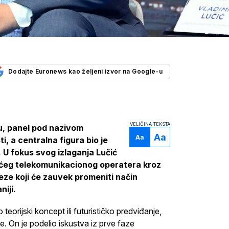
Dodajte Euronews kao željeni izvor na Google-u
VELIČINA TEKSTA
u, panel pod nazivom
Aa
Aa
ti, a centralna figura bio je
. U fokus svog izlaganja Lučić
aćeg telekomunikacionog operatera kroz
teze koji će zauvek promeniti način
niji.
teorijski koncept ili futurističko predviđanje,
e. On je podelio iskustva iz prve faze