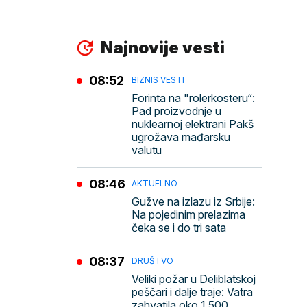
Najnovije vesti
08:52
BIZNIS VESTI
Forinta na "rolerkosteru“:
Pad proizvodnje u
nuklearnoj elektrani Pakš
ugrožava mađarsku
valutu
08:46
AKTUELNO
Gužve na izlazu iz Srbije:
Na pojedinim prelazima
čeka se i do tri sata
08:37
DRUŠTVO
Veliki požar u Deliblatskoj
peščari i dalje traje: Vatra
zahvatila oko 1.500