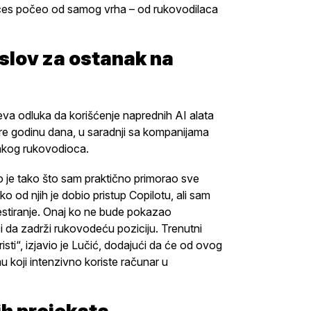
roces počeo od samog vrha – od rukovodilaca
uslov za ostanak na
ćeva odluka da korišćenje naprednih AI alata
re godinu dana, u saradnji sa kompanijama
vakog rukovodioca.
o je tako što sam praktično primorao sve
 od njih je dobio pristup Copilotu, ali sam
estiranje. Onaj ko ne bude pokazao
 da zadrži rukovodeću poziciju. Trenutni
sti“, izjavio je Lučić, dodajući da će od ovog
 koji intenzivno koriste računar u