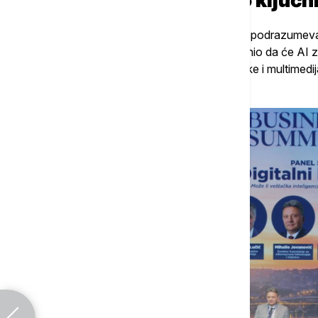
Radikalna primena i 15 ključn
Strategija Telekoma za naredne tri godine podrazumeva 
jasno definisanih projekata. Lučić je objasnio da će AI
od održavanja mreže do korisničke podrške i multimedij
na prvu liniju komunikacije sa korisnicima.