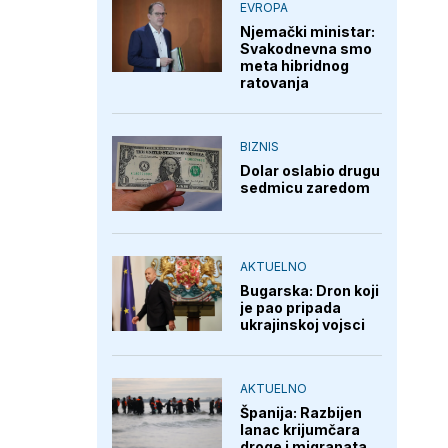
EVROPA
Njemački ministar:
Svakodnevna smo
meta hibridnog
ratovanja
BIZNIS
Dolar oslabio drugu
sedmicu zaredom
AKTUELNO
Bugarska: Dron koji
je pao pripada
ukrajinskoj vojsci
AKTUELNO
Španija: Razbijen
lanac krijumčara
droge i migranata