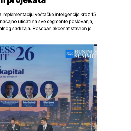
ih projekata
implementaciju veštačke inteligencije kroz 15
 značajno uticati na sve segmente poslovanja,
alnog sadržaja. Poseban akcenat stavljen je