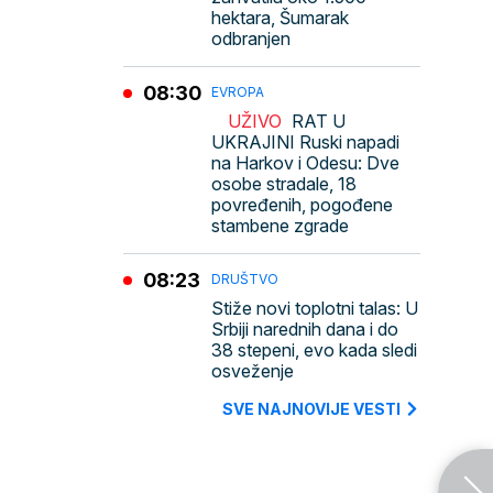
hektara, Šumarak
odbranjen
08:30
EVROPA
UŽIVO
RAT U
UKRAJINI Ruski napadi
na Harkov i Odesu: Dve
osobe stradale, 18
povređenih, pogođene
stambene zgrade
08:23
DRUŠTVO
Stiže novi toplotni talas: U
Srbiji narednih dana i do
38 stepeni, evo kada sledi
osveženje
SVE NAJNOVIJE VESTI