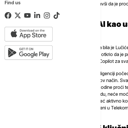
Find us
implementacije AI alata u Telekomu, istakavši da je p
svih nivoa.
Test za rukovodioce: AI kao 
poziciji
Jedna od najupečatljivijih poruka sa panela bila je Luči
učini obaveznim za sve menadžere. On je otkrio da je p
Microsoft i Comtrade, Telekom uveo alat Copilot za s
"Plan brzog prilagođavanja veštačkoj inteligenciji poče
rukovodioce da počnu da razmišljaju na nov način. Svako
jasno stavio do znanja da će krajem ove godine proći t
sposobnost da koristi ove alate u svom radu, neće moći
podaci su ohrabrujući – 86 odsto njih ga već aktivno kori
meseca pravo na Copilot dobiti svi zaposleni u Telekomu
svakodnevnom poslu.