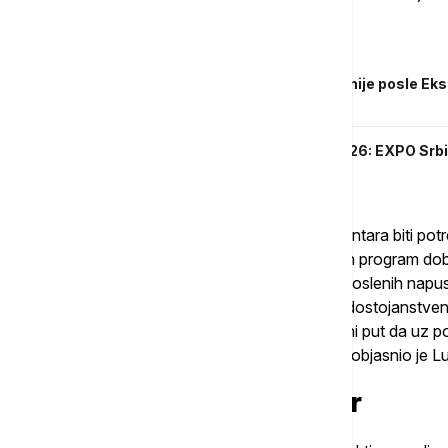
Povezane vesti
Da li će nekretnine u Beogradu biti jeftinije posle E
šta će se dešavati
Dušan Borovčanin na Biznis samitu 2026: EXPO Srbiju
privlačenje investicija
“Svesni smo da će nam u prvoj liniji call centara biti p
rasporedimo. Zbog toga planiramo snažan program dob
godine, kojim ciljamo da oko 25 odsto zaposlenih napu
starijim kolegama damo šansu da odu na dostojanstve
prijem novih ljudi na dve godine. To je jedini put da uz
firmu i učinimo je maksimalno efikasnom“, objasnio je Lu
Telekom kao investitor