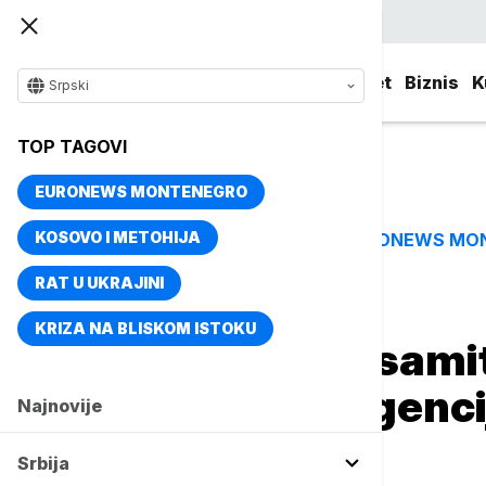
Srpski
Srbija
Evropa
Svet
Biznis
K
Srpski
TOP TAGOVI
EURONEWS MONTENEGRO
KOSOVO I METOHIJA
EURONEWS MO
TOP TAGOVI
RAT U UKRAJINI
Naslovna
Biznis
Biznis vesti
KRIZA NA BLISKOM ISTOKU
Lučić na Biznis samit
veštačku inteligenc
Najnovije
rukovodilac
Srbija