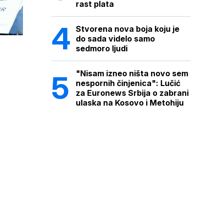
rast plata
Stvorena nova boja koju je
do sada videlo samo
sedmoro ljudi
"Nisam izneo ništa novo sem
nespornih činjenica": Lučić
za Euronews Srbija o zabrani
ulaska na Kosovo i Metohiju