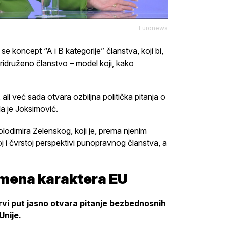
Euronews
e koncept “A i B kategorije” članstva, koji bi,
ridruženo članstvo – model koji, kako
 ali već sada otvara ozbiljna politička pitanja o
la je Joksimović.
olodimira Zelenskog, koji je, prema njenim
noj i čvrstoj perspektivi punopravnog članstva, a
omena karaktera EU
rvi put jasno otvara pitanje bezbednosnih
Unije.