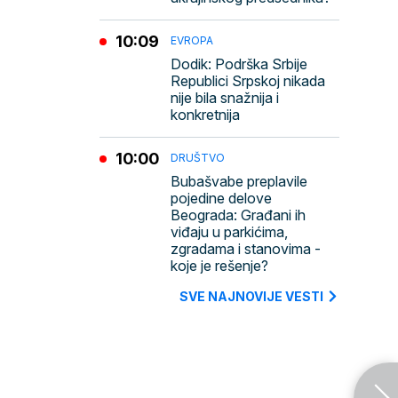
10:09
EVROPA
Dodik: Podrška Srbije
Republici Srpskoj nikada
nije bila snažnija i
konkretnija
10:00
DRUŠTVO
Bubašvabe preplavile
pojedine delove
Beograda: Građani ih
viđaju u parkićima,
zgradama i stanovima -
koje je rešenje?
SVE NAJNOVIJE VESTI