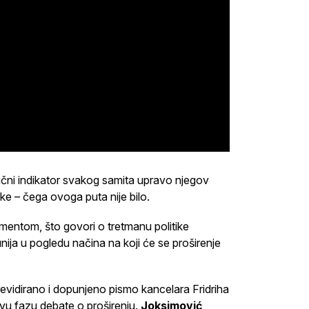
jučni indikator svakog samita upravo njegov
ke – čega ovoga puta nije bilo.
mentom, što govori o tretmanu politike
unija u pogledu načina na koji će se proširenje
revidirano i dopunjeno pismo kancelara Fridriha
vu fazu debate o proširenju.
Joksimović