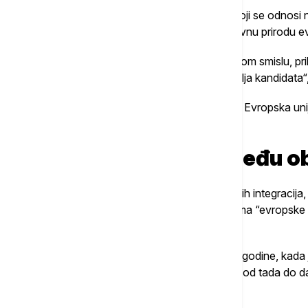
Pozivanje na član 42(7) Ugovora o EU, koji se odnosi
članicu, prema njenim rečima, menja osnovnu prirodu e
„Time se Evropska unija, po prvi put u punom smislu, 
menja i logiku integracija i motivaciju zemalja kandidata“
Dodala je da se time otvara pitanje da li se Evropska uni
decenijama bila ključni motiv proširenja.
Zapadni Balkan između o
Govoreći o dugotrajnom procesu evropskih integracija, 
već više od dve decenije u različitim fazama “evropske 
odvijaju sporo i neujednačeno.
Ona je podsetila na Samit u Solunu 2003. godine, kada 
perspektiva regiona, ali i na činjenicu da je od tada 
članica.