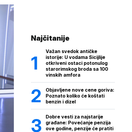
Najčitanije
Važan svedok antičke
istorije: U vodama Sicijlije
otkriveni ostaci potonulog
starorimskog broda sa 100
vinskih amfora
Objavljene nove cene goriva:
Poznato koliko će koštati
benzin i dizel
Dobre vesti za najstarije
građane: Povećanje penzija
ove godine, penzije će pratiti