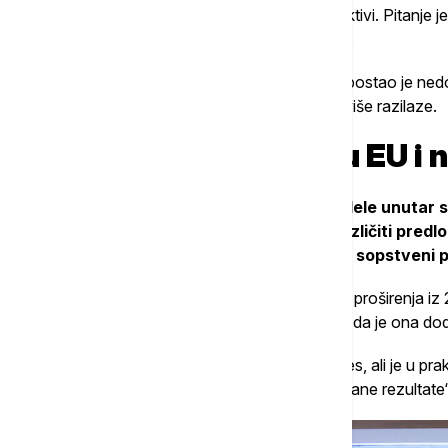
„Više ne možemo govoriti samo o perspektivi. Pitanje je
Zapadnog Balkana“, navela je Joksimović.
Prema njenoj oceni, termin “perspektiva” postao je nedo
regiona i realni politički kapaciteti EU sve više razilaze.
Unutrašnje podele u EU i
Joksimović je ukazala i na duboke podele unutar s
navodeći da se paralelno pojavljuju različiti predl
najava zemalja Beneluksa da će izneti sopstveni p
Podsetila je i na reformisanu metodologiju proširenja iz 
predsednik Emmanuel Macron, ocenjujući da je ona dod
„Ta metodologija je trebalo da ubrza proces, ali je u pr
sektorskog pristupa koji nije doneo očekivane rezultate“