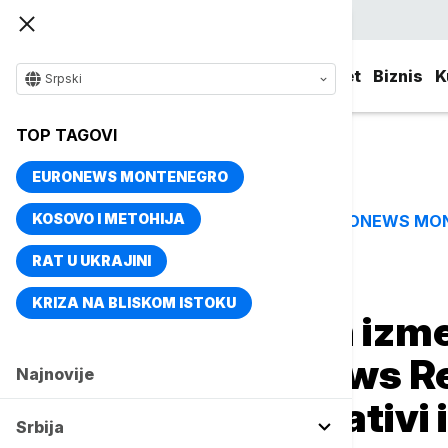
Srpski
Srbija
Evropa
Svet
Biznis
K
Srpski
TOP TAGOVI
EURONEWS MONTENEGRO
KOSOVO I METOHIJA
EURONEWS MO
TOP TAGOVI
RAT U UKRAJINI
Naslovna
Evropa
Region
KRIZA NA BLISKOM ISTOKU
Zapadni Balkan izme
Emisija Euronews R
Najnovije
nemačkoj inicijativi 
Srbija