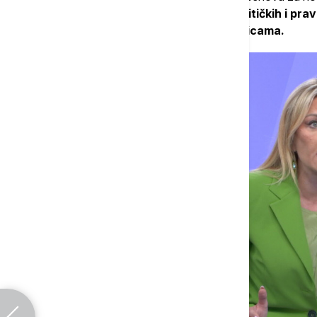
navodi da taj dokument otvara niz političkih i prav
diferenciranog pristupa budućim članicama.