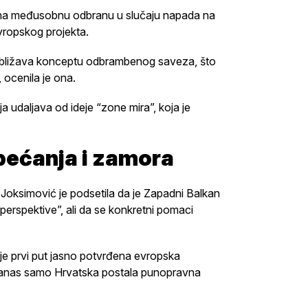
 na međusobnu odbranu u slučaju napada na
vropskog projekta.
približava konceptu odbrambenog saveza, što
, ocenila je ona.
ja udaljava od ideje “zone mira”, koja je
bećanja i zamora
Joksimović je podsetila da je Zapadni Balkan
perspektive”, ali da se konkretni pomaci
je prvi put jasno potvrđena evropska
do danas samo Hrvatska postala punopravna