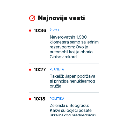
Najnovije vesti
10:36
ŽIVOT
Neverovatnih 1.980
kilometara samo sa jednim
rezervoarom: Ovo je
automobil koji je oborio
Ginisov rekord
10:27
PLANETA
Takaiči: Japan podržava
tri principa nenuklearnog
oružja
10:18
POLITIKA
Zelenski u Beogradu:
Kakvi su odjeci posete
ukrajinskog predsednika?