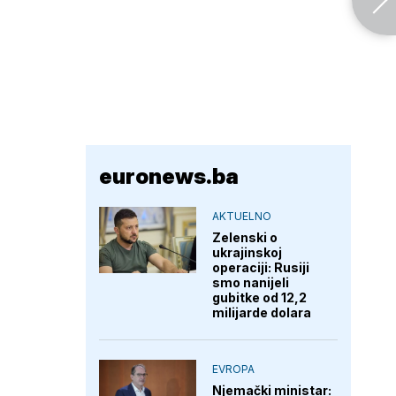
euronews.ba
AKTUELNO
Zelenski o
ukrajinskoj
operaciji: Rusiji
smo nanijeli
gubitke od 12,2
milijarde dolara
EVROPA
Njemački ministar: