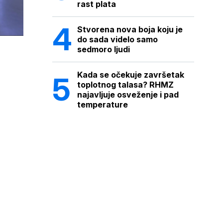
rast plata
Stvorena nova boja koju je
do sada videlo samo
sedmoro ljudi
Kada se očekuje završetak
toplotnog talasa? RHMZ
najavljuje osveženje i pad
temperature