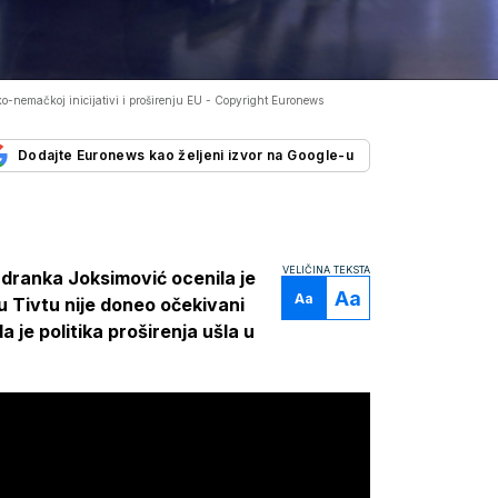
-nemačkoj inicijativi i proširenju EU -
Copyright Euronews
Dodajte Euronews kao željeni izvor na Google-u
VELIČINA TEKSTA
adranka Joksimović ocenila je
Aa
Aa
 Tivtu nije doneo očekivani
 je politika proširenja ušla u