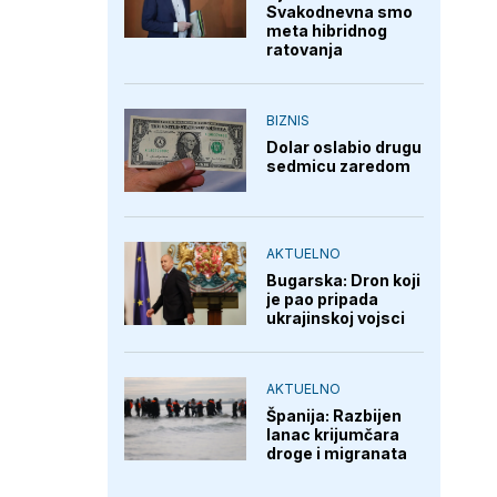
Svakodnevna smo
meta hibridnog
ratovanja
BIZNIS
Dolar oslabio drugu
sedmicu zaredom
AKTUELNO
Bugarska: Dron koji
je pao pripada
ukrajinskoj vojsci
AKTUELNO
Španija: Razbijen
lanac krijumčara
droge i migranata