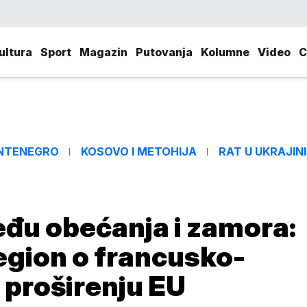
ultura
Sport
Magazin
Putovanja
Kolumne
Video
C
NTENEGRO
KOSOVO I METOHIJA
RAT U UKRAJINI
đu obećanja i zamora:
egion o francusko-
i proširenju EU