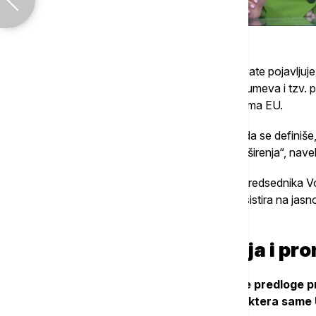
Prema njenim rečima, u delu evropske debate pojavljuje s
u različitim varijantama, mogao da podrazumeva i tzv. p
naglašava, ne postoji u osnovnim ugovorima EU.
„To je pravna praznina koja bi tek trebalo da se definiše,
tome šta je zapravo krajnji cilj procesa proširenja“, nave
Ona je podsetila i na reakciju ukrajinskog predsednika V
rečima, odbacio takve ideje jer Ukrajina insistira na jas
ne na alternativnim modelima.
Bezbednosna dimenzija i pr
Posebno je istakla da se kroz aktuelne predloge p
garancija i potencijalne promene karaktera same 