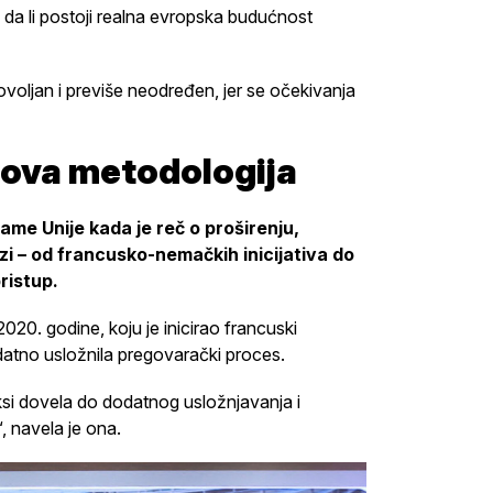
 da li postoji realna evropska budućnost
voljan i previše neodređen, jer se očekivanja
 nova metodologija
ame Unije kada je reč o proširenju,
ozi – od francusko-nemačkih inicijativa do
ristup.
2020. godine, koju je inicirao francuski
atno usložnila pregovarački proces.
aksi dovela do dodatnog usložnjavanja i
, navela je ona.