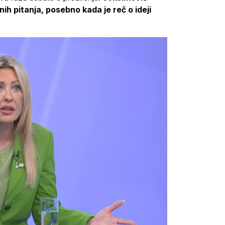
nih pitanja, posebno kada je reč o ideji