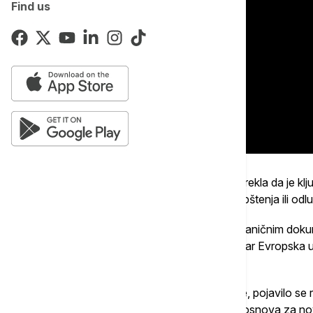
Find us
U emisiji Euronews Region, Joksimović je rekla da je kl
ishod u vidu zajedničkog dokumenta, saopštenja ili odlu
„Ovoga puta nije se izašlo ni sa kakvim zvaničnim doku
proširenja i jednoj vrsti slabe kohezije unutar Evropska 
voditi u budućnosti“, navela je ona.
Umesto zajedničkog zaključka, kako ističe, pojavilo se 
Merca, koje se u javnosti već tumači kao osnova za no