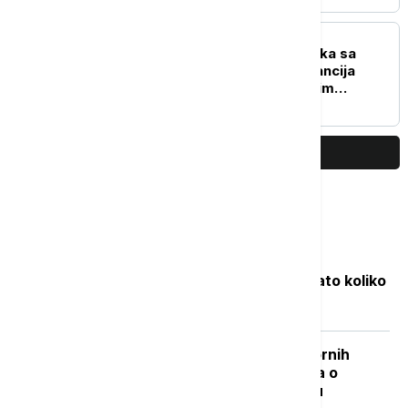
REGION
Stevandić nakon sastanka sa
patrijarhom: SPC je garancija
jedinstva u nepredvidivim
vremenima
PRIKAŽI JOŠ
Najčitanije
Objavljene nove cene goriva: Poznato koliko
će koštati benzin i dizel
"Nisam izneo ništa novo sem nespornih
činjenica": Lučić za Euronews Srbija o
zabrani ulaska na Kosovo i Metohiju