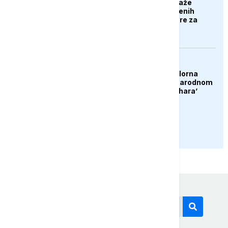
Poljska stranka predlaže
deportaciju nezaposlenih
Ukrajinaca: Nek se bore za
svoju domovinu
DRUŠTVO
Konjic ugostio 23 folklorna
društva na 26. Međunarodnom
festivalu ‘Konjička sehara’
PRIKAŽI JOŠ