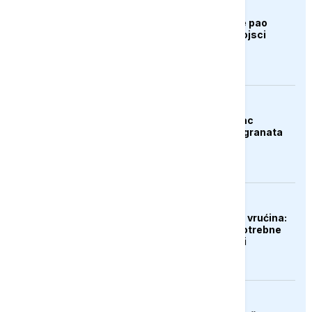
AKTUELNO
Bugarska: Dron koji je pao
pripada ukrajinskoj vojsci
AKTUELNO
Španija: Razbijen lanac
krijumčara droge i migranata
EVROPA
Gubici od ekstremnih vrućina:
Poljoprivrednicima potrebne
milijarde eura pomoći
EVROPA