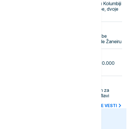
Polaganje predsedničke zakletve u Kolumbiji
pratila eksplozija automobila-bombe, dvoje
lakše povređeno
23:31
FOKUS
Teška nesreća u Brazilu: Četiri osobe
poginule u padu helikoptera u Rio de Žaneiru
23:22
EVROPA
Masovni protesti u Saksoniji: Oko 10.000
ljudi tražilo ostavku savezne vlade
23:12
AKTUELNO
U Boru uhapšen mladić osumnjičen za
ubistvo muškarca u Petrovcu na Mlavi
SVE NAJNOVIJE VESTI
euronews.ba