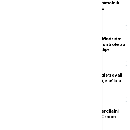
Objavljena nova lista minimalnih
zarada: Gde je Srbija i ko
prednjači u Evropi?
EVROPA
"Obećani" reciprocitet Madrida:
Španija uvela granične kontrole za
putnike koji dolaze iz Italije
EVROPA
Rumunski radari nisu registrovali
letelicu koja je iz Rumunije ušla u
Bugarsku
EVROPA
Turska ograničava komercijalni
pomorski saobraćaj ka Crnom
moru