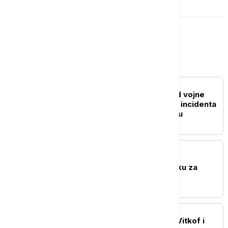
Evropa
EVROPA
Dronovi primećeni iznad vojne
baze u Nemačkoj nakon incidenta
na aerodromu u Lajpcigu
EVROPA
Mađarska stranka Tisa
nominovala Andraša Baku za
predsednika zemlje
EVROPA
RAT U UKRAJINI TASS: Vitkof i