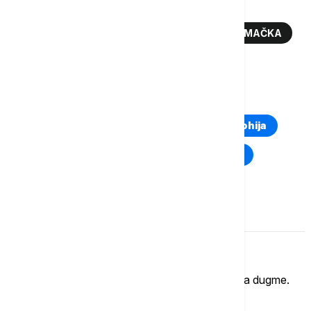
Više o...
KRAĐA KRAVA
POLJOPRIVREDA
NEMAČKA
STOKA
KRAĐA
POLICIJA
TOP TAGOVI
Euronews Montenegro
Kosovo i Metohija
Rat u Ukrajini
Kriza na Bliskom istoku
Komentari (
0
)
Imate mišljenje?
Ukoliko želite da ostavite komentar, kliknite na dugme.
OSTAVI KOMENTAR