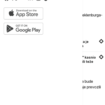
možda čak i u Bugarsku", rekao je on.
Slični slučajevi dogodili su se od Bavarske do Meklenburga-
Zapadne Pomeranije.
Povezane vesti
U Kruševcu uhapšen muškarac osumnjičen da je
krađom oštetio preduzeća za 300.000 dinara
Krađa na brzoj pruzi kod Subotice: Voz "Soko" kasnio
zbog isečenih kablova, sistemi zaštite sprečili teže
posledice
Transport stoke pri prelasku granice trebalo bi da bude
kontrolisan, ali moguće je da su počinioci životinje prevozili
u običnom kamionu.