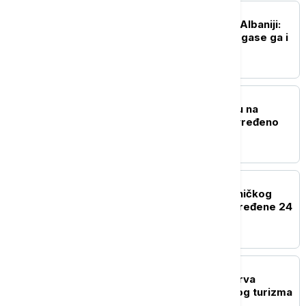
REGION
Požar na planini Kruja u Albaniji:
Ugroženo oko 30 kuća, gase ga i
helikopteri
EVROPA
Eksplozija gasa u kampu na
festivalu Taubertal, povređeno
deset ljudi
REGION
U sudaru teretnog i putničkog
voza kod Bjelovara povređene 24
osobe
EVROPA
Novi protesti žitelja ostrva
Majorka protiv masovnog turizma