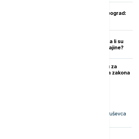
Oglasio se Zelenski po sletanju u Beograd:
Ovo je rekao predsednik Ukrajine
Podrška raste, ali postoje podele: Da li su
građani EU spremni za članstvo Ukrajine?
Ministar pravde prihvatio inicijativu za
brisanje sporne odredbe iz predloga zakona
o javnom tužilaštvu
Najnovije vesti
23:51
AKTUELNO
Uhapšena dvojica muškaraca iz Kruševca
osumnjičena za iznudu novca
23:40
FOKUS