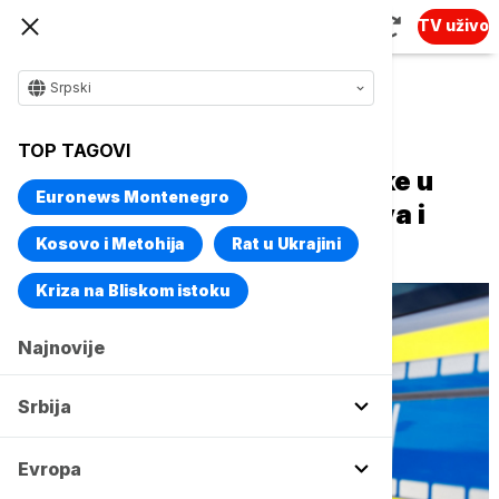
TV uživo
Srpski
Naslovna
Evropa
TOP TAGOVI
Još jedna velika pljačka stoke u
Euronews Montenegro
Nemačkoj: Ukradeno 48 krava i
teladi
Kosovo i Metohija
Rat u Ukrajini
Kriza na Bliskom istoku
Najnovije
Srbija
Evropa