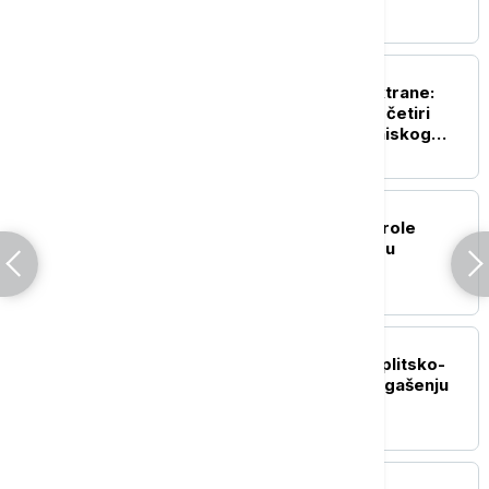
EVROPA
Odbrana nuklearne elektrane:
Rumunija potopila tri od četiri
barže na Dunavu zbog niskog
vodostaja
EVROPA
Bruner: Unutrašnje kontrole
granica Španije i Italije su
privremene
REGION
Požar kod Lećevice u Splitsko-
dalmatinskoj županiji: U gašenju
angažovani i kanaderi
EVROPA