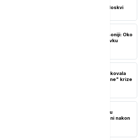
Kušner sledeće nedelje
potencijalno u Kijevu i Moskvi
EVROPA
Masovni protesti u Saksoniji: Oko
10.000 ljudi tražilo ostavku
savezne vlade
EVROPA
Italijanska opozicija kritikovala
Meloni zbog "neosnovane" krize
sa Španijom
REGION
Požari u blizini Trebinja u
Republici Srpskoj ugašeni nakon
devet dana