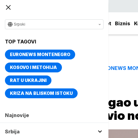
Srpski
Srbija
Evropa
Svet
Biznis
K
Srpski
TOP TAGOVI
EURONEWS MONTENEGRO
KOSOVO I METOHIJA
EURONEWS MO
TOP TAGOVI
RAT U UKRAJINI
Naslovna
Evropa
KRIZA NA BLISKOM ISTOKU
Peter Mađar stigao u
Makron pozdravio n
Najnovije
Srbija