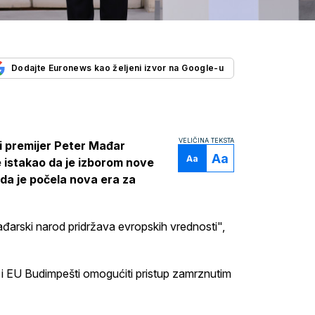
Dodajte Euronews kao željeni izvor na Google-u
VELIČINA TEKSTA
 premijer Peter Mađar
Aa
Aa
je istakao da je izborom nove
 da je počela nova era za
đarski narod pridržava evropskih vrednosti",
i EU Budimpešti omogućiti pristup zamrznutim