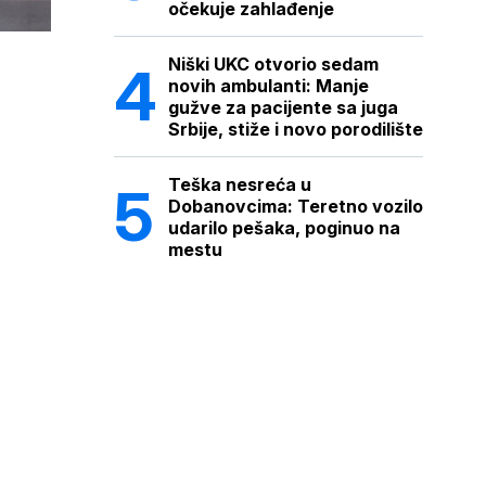
očekuje zahlađenje
Niški UKC otvorio sedam
novih ambulanti: Manje
gužve za pacijente sa juga
Srbije, stiže i novo porodilište
Teška nesreća u
Dobanovcima: Teretno vozilo
udarilo pešaka, poginuo na
mestu