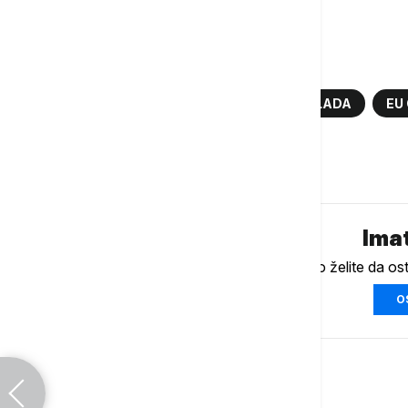
Više o...
EMANUEL MAKRON
MAĐARSKA VLADA
EU
Komentari (
0
)
Imat
Ukoliko želite da os
O