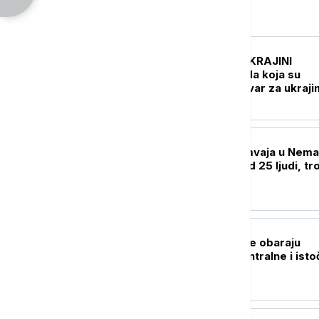
Evropa
EVROPA
UŽIVO
RAT U UKRAJINI
Pogođena tri broda koja su
prevozila vojni tovar za ukraji
vojsku
EVROPA
U sudaru dva tramvaja u Nema
povređeno više od 25 ljudi, tro
kritičnom stanju
EVROPA
Ekstremne vrućine obaraju
rekorde širom centralne i ist
Evrope