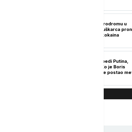
EVROPA
Carinski psi na aerodromu u
Diseldorfu kod muškarca pron
devet kilograma kokaina
EVROPA
Pokušao je da pobedi Putina,
završio u egzilu: Ko je Boris
Nadeždin i zašto je postao me
Kremlja?