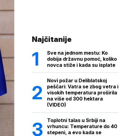
Najčitanije
Sve na jednom mestu: Ko
dobija državnu pomoć, koliko
novca stiže i kada su isplate
Novi požar u Deliblatskoj
peščari: Vatra se zbog vetra i
visokih temperatura proširila
na više od 300 hektara
(VIDEO)
Toplotni talas u Srbiji na
vrhuncu: Temperature do 40
stepeni, a evo kada se