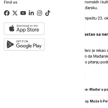
Mađarski premijer je naglasio važnost ekonomskih i kul
Find us
evropski partneri mogu da računaju na Mađarsku.
Mađar je pozvao Makrona da poseti Budimpeštu 23. oktob
dve zemlje potpišu strateški sporazum.
Premijer Mađarske se juče u Berlinu sastao sa 
gde je dočekan uz vojne počasti.
Na zajedničkoj konferenciji za novinare, Merc je rekao
kao ohrabrujuću poruku i da smatra važnim da Mađarsk
konstruktivan evropski partner, posebno po pitanju podr
EU.
Povezane vesti
Šta Nemačka sada očekuje od Mađarske: Mađar u p
Najavljene ustavne reforme u Mađarskoj: Može li Pe
ukloni predsednika?