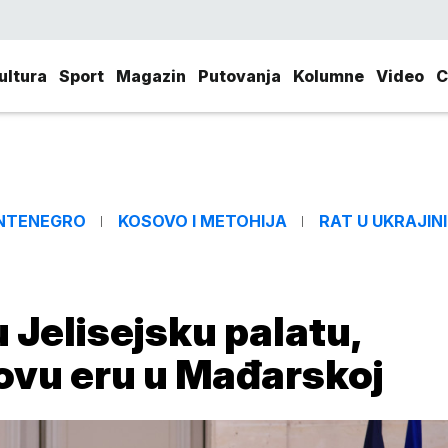
ultura
Sport
Magazin
Putovanja
Kolumne
Video
C
NTENEGRO
KOSOVO I METOHIJA
RAT U UKRAJINI
 Jelisejsku palatu,
ovu eru u Mađarskoj