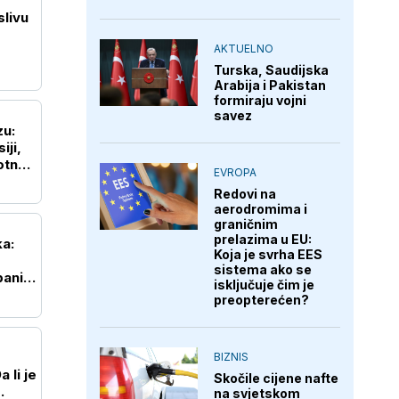
slivu
AKTUELNO
Turska, Saudijska
Arabija i Pakistan
formiraju vojni
savez
zu:
iji,
otne
EVROPA
Redovi na
aerodromima i
graničnim
prelazima u EU:
ka:
Koja je svrha EES
sistema ako se
aniji,
isključuje čim je
preopterećen?
BIZNIS
 li je
Skočile cijene nafte
na svjetskom