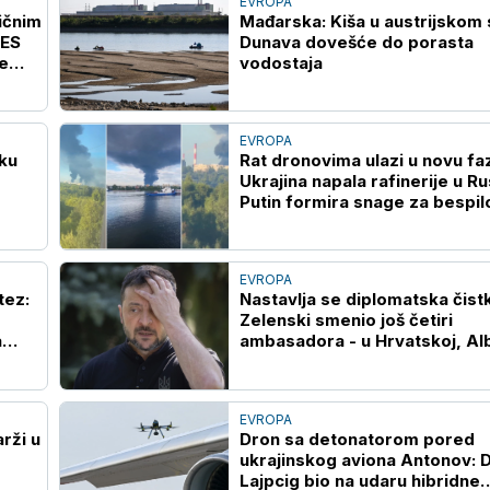
EVROPA
ičnim
Mađarska: Kiša u austrijskom 
EES
Dunava dovešće do porasta
je
vodostaja
EVROPA
ku
Rat dronovima ulazi u novu fa
Ukrajina napala rafinerije u Rus
Putin formira snage za bespil
sisteme
EVROPA
tez:
Nastavlja se diplomatska čist
Zelenski smenio još četiri
a
ambasadora - u Hrvatskoj, Alb
Crnoj Gori i Pakistanu
EVROPA
rži u
Dron sa detonatorom pored
ukrajinskog aviona Antonov: Da
Lajpcig bio na udaru hibridne