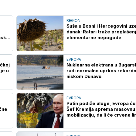
REGION
Suša u Bosni i Hercegovini uz
danak: Ratari traže proglašen
nsku
elementarne nepogode
EVROPA
čkoj
Nuklearna elektrana u Bugars
je u
radi normalno uprkos rekord
niskom Dunavu
EVROPA
Putin podiže uloge, Evropa ćut
očne
Šef Kremlja sprema masovnu
mobilizaciju, da li će crvene lin
biti povučene?