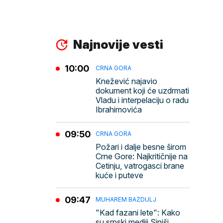
Najnovije vesti
10:00
CRNA GORA
Knežević najavio
dokument koji će uzdrmati
Vladu i interpelaciju o radu
Ibrahimovića
09:50
CRNA GORA
Požari i dalje besne širom
Crne Gore: Najkritičnije na
Cetinju, vatrogasci brane
kuće i puteve
09:47
MUHAREM BAZDULJ
"Kad fazani lete": Kako
su srpski mediji Siniši