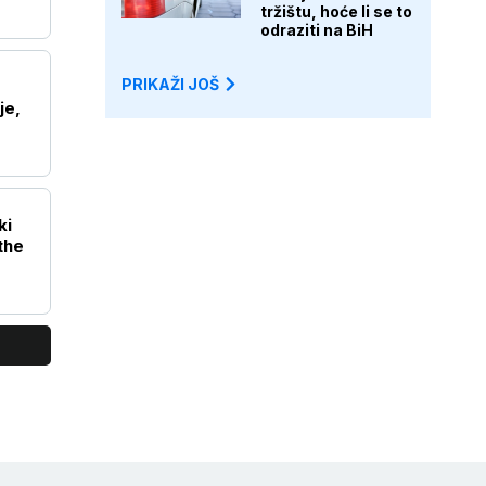
tržištu, hoće li se to
odraziti na BiH
PRIKAŽI JOŠ
je,
ki
the