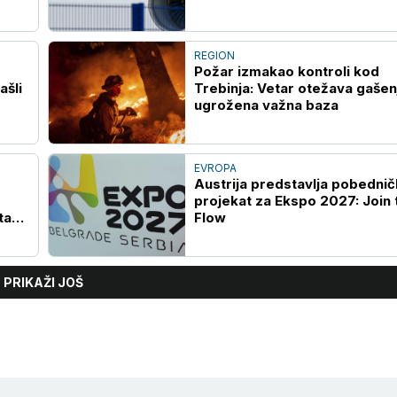
operacije?
REGION
Požar izmakao kontroli kod
ašli
Trebinja: Vetar otežava gašen
ugrožena važna baza
EVROPA
Austrija predstavlja pobednič
projekat za Ekspo 2027: Join 
ta
Flow
PRIKAŽI JOŠ