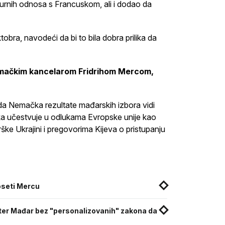
turnih odnosa s Francuskom, ali i dodao da
ra, navodeći da bi to bila dobra prilika da
nemačkim kancelarom Fridrihom Mercom,
 da Nemačka rezultate mađarskih izbora vidi
a učestvuje u odlukama Evropske unije kao
ške Ukrajini i pregovorima Kijeva o pristupanju
oseti Mercu
ter Mađar bez "personalizovanih" zakona da