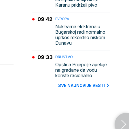
Karanu pridržali pivo
09:42
EVROPA
Nuklearna elektrana u
Bugarskoj radi normalno
uprkos rekordno niskom
Dunavu
09:33
DRUŠTVO
Opština Prijepolje apeluje
na građane da vodu
koriste racionalno
SVE NAJNOVIJE VESTI