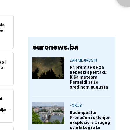
ela
je
euronews.ba
ZANIMLJIVOSTI
koj
no
Pripremite se za
nebeski spektakl:
Kiša meteora
Perseidi stiže
sredinom augusta
i:
FOKUS
ije
Budimpešta:
Pronađen i uklonjen
eksploziv iz Drugog
svjetskog rata