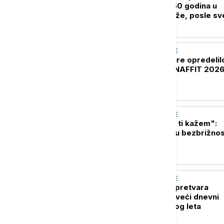
skloništa": Prvih 50 godina u
rokenrolu je najteže, posle sv
lakše
AKTUELNO IZ KULTURE
Ministarstvo kulture opredelil
miliona dinara za NAFFIT 202
AKTUELNO IZ KULTURE
"Još samo ovo da ti kažem":
Roman koji vraća u bezbrižnos
detinjstva
AKTUELNO IZ KULTURE
Art & Mix District pretvara
Kalemegdan u najveći dnevni
"Dance Floor" ovog leta