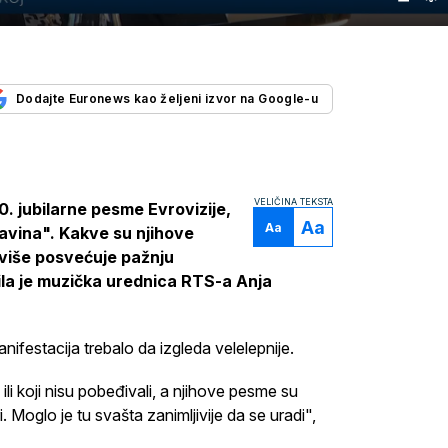
Dodajte Euronews kao željeni izvor na Google-u
VELIČINA TEKSTA
0. jubilarne pesme Evrovizije,
Aa
Aa
Lavina". Kakve su njihove
 više posvećuje pažnju
la je muzička urednica RTS-a Anja
nifestacija trebalo da izgleda velelepnije.
li koji nisu pobeđivali, a njihove pesme su
 Moglo je tu svašta zanimljivije da se uradi",