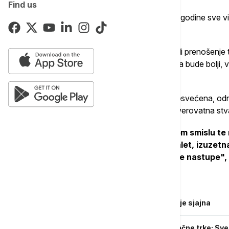
Find us
S druge strane, tehnički standard je svake godine sve viši
takmičarskih pesama.
"Mislim da su ove godine jako dobro uradili prenošenje t
mogao da bude bolji, scenario je mogao da bude bolji, vod
ukazala je.
Ocenila je i da li je Evrovizija danas više posvećena, 
Istakla je da jeste i da se dešava jedna neverovatna st
"Pojavila se italijanska pesma u pravom smislu te 
na nešto što nije samo pirotehnika, balet, izuzetn
razne neke poruke koje se šalju kroz te nastupe", 
Povezane vesti
Predstavnik Grčke na Evroviziji: Lavina je sjajna
Uskoro će biti poznati svi učesnici konačne trke: Sv