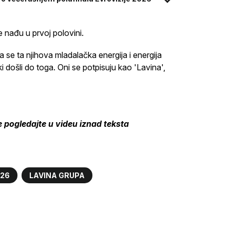
e nađu u prvoj polovini.
a se ta njihova mladalačka energija i energija
i došli do toga. Oni se potpisuju kao 'Lavina',
pogledajte u videu iznad teksta
026
LAVINA GRUPA