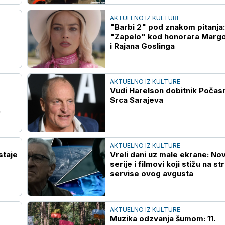
AKTUELNO IZ KULTURE
"Barbi 2" pod znakom pitanja:
"Zapelo" kod honorara Margo
i Rajana Goslinga
AKTUELNO IZ KULTURE
Vudi Harelson dobitnik Počas
Srca Sarajeva
AKTUELNO IZ KULTURE
staje
Vreli dani uz male ekrane: No
serije i filmovi koji stižu na st
servise ovog avgusta
AKTUELNO IZ KULTURE
Muzika odzvanja šumom: 11.