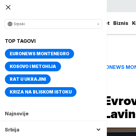
Srpski
Srbija
Evropa
Svet
Biznis
K
Srpski
TOP TAGOVI
EURONEWS MONTENEGRO
KOSOVO I METOHIJA
EURONEWS MO
TOP TAGOVI
RAT U UKRAJINI
Naslovna
Kultura
Aktuelno iz kulture
KRIZA NA BLISKOM ISTOKU
Večeras finale Evrov
srpska grupa "Lavi
Najnovije
Srbija