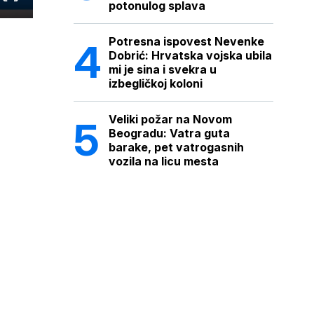
potonulog splava
Potresna ispovest Nevenke
Dobrić: Hrvatska vojska ubila
mi je sina i svekra u
izbegličkoj koloni
Veliki požar na Novom
Beogradu: Vatra guta
barake, pet vatrogasnih
vozila na licu mesta