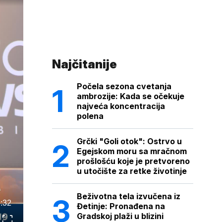
Najčitanije
Počela sezona cvetanja
ambrozije: Kada se očekuje
najveća koncentracija
polena
Grčki "Goli otok": Ostrvo u
Egejskom moru sa mračnom
prošlošću koje je pretvoreno
u utočište za retke životinje
Beživotna tela izvučena iz
:32
Đetinje: Pronađena na
Gradskoj plaži u blizini