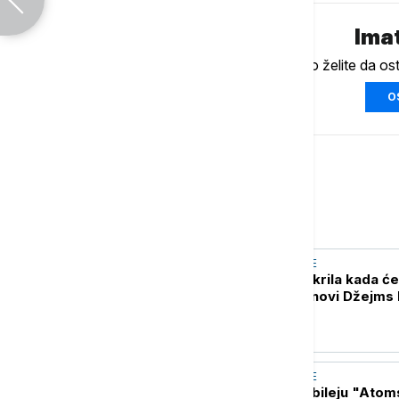
Imat
Ukoliko želite da os
O
Kultura
AKTUELNO IZ KULTURE
Producentkinja otkrila kada ć
saznati ko će biti novi Džejms
AKTUELNO IZ KULTURE
Bruno Langer o jubileju "Ato