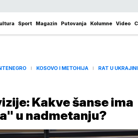
ultura
Sport
Magazin
Putovanja
Kolumne
Video
C
NTENEGRO
KOSOVO I METOHIJA
RAT U UKRAJINI
izije: Kakve šanse ima
na" u nadmetanju?