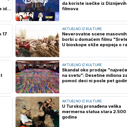
da koriste isečke iz Diznijevih
e ide
filmova
AKTUELNO IZ KULTURE
o 17
Neverovatne scene masovnih
6
borbi u domaćem filmu "Srete
U bioskope stiže epopeja o r
moderne srpske države
AKTUELNO IZ KULTURE
Skandal oko prodaje "najveće
t
na svetu": Desetine miliona z
pomoć deci ni posle pet godi
nisu isplaćene
AKTUELNO IZ KULTURE
U Turskoj pronađena velika
mermerna statua stara 2.500
godina