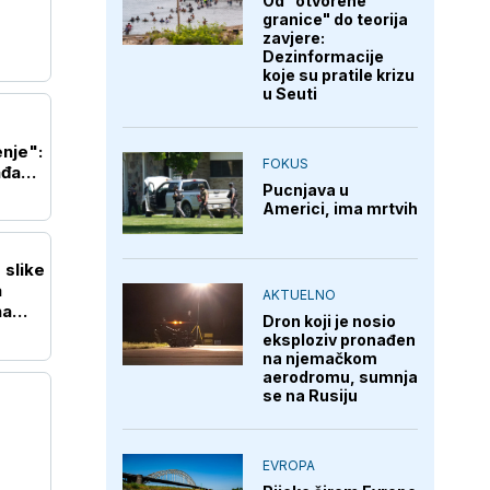
Od "otvorene
granice" do teorija
zavjere:
Dezinformacije
koje su pratile krizu
u Seuti
nje":
FOKUS
ađanju
Pucnjava u
Americi, ima mrtvih
 slike
a
AKTUELNO
na
Dron koji je nosio
eksploziv pronađen
na njemačkom
aerodromu, sumnja
se na Rusiju
EVROPA