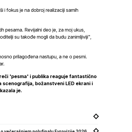
 i fokus je na dobroj realizaciji samih
ih pesama. Revijalni deo je, za moj ukus,
itelji su takođe mogli da budu zanimljiviji",
odnosno prilagođena nastupu, a ne o pesmi.
var.
reči 'pesma' i publika reaguje fantastično
a scenografija, božanstveni LED ekrani i
kazala je.
e o večerašnjem polufinalu Evrovizije 2026