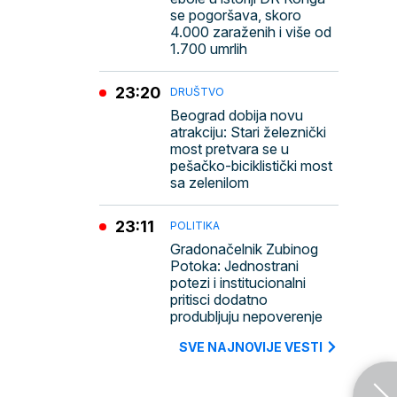
se pogoršava, skoro
4.000 zaraženih i više od
1.700 umrlih
23:20
DRUŠTVO
Beograd dobija novu
atrakciju: Stari železnički
most pretvara se u
pešačko-biciklistički most
sa zelenilom
23:11
POLITIKA
Gradonačelnik Zubinog
Potoka: Jednostrani
potezi i institucionalni
pritisci dodatno
produbljuju nepoverenje
SVE NAJNOVIJE VESTI