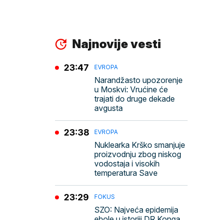
Najnovije vesti
23:47
EVROPA
Narandžasto upozorenje
u Moskvi: Vrućine će
trajati do druge dekade
avgusta
23:38
EVROPA
Nuklearka Krško smanjuje
proizvodnju zbog niskog
vodostaja i visokih
temperatura Save
23:29
FOKUS
SZO: Najveća epidemija
ebole u istoriji DR Konga