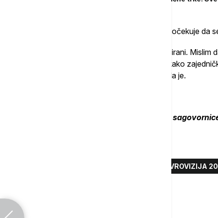
Govorila je i o grupi "Lavina" navodeći da očekuje da s
"Naravno, volela bih da budu što više plasirani. Mislim d
njih kao grupe i drugara, oseća. Oni su nekako zajedničk
kod njih nijedna osoba nije izdvojena", rekla je.
Dodala je da sada sve zavisi od glasanja.
Kompletno gostovanje naše sagovornice 
Više o...
GRUPA LAVINA
EVROVIZIJA
EVROVIZIJA 2
Komentari (
0
)