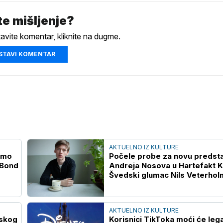
e mišljenje?
tavite komentar, kliknite na dugme.
STAVI KOMENTAR
AKTUELNO IZ KULTURE
emo
Počele probe za novu predst
 Bond
Andreja Nosova u Hartefakt K
Švedski glumac Nils Veterhol
glavnoj ulozi
AKTUELNO IZ KULTURE
mskog
Korisnici TikToka moći će leg