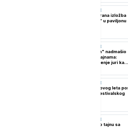
AKTUELNO IZ KULTURE
Međunarodna žirirana izložba
"Otisak umetnika" u paviljonu
"Cvijeta Zuzorić"
AKTUELNO IZ KULTURE
Novi "Spajdermen" nadmašio
"Odiseju" na blagajnama:
Marvelovo ostvarenje juri ka
zaradi od milijardu dolara
AKTUELNO IZ KULTURE
Maxi H2O Stage i ovog leta po
centar dnevnog festivalskog
provoda
AKTUELNO IZ KULTURE
Met Dejmon otkrio tajnu sa