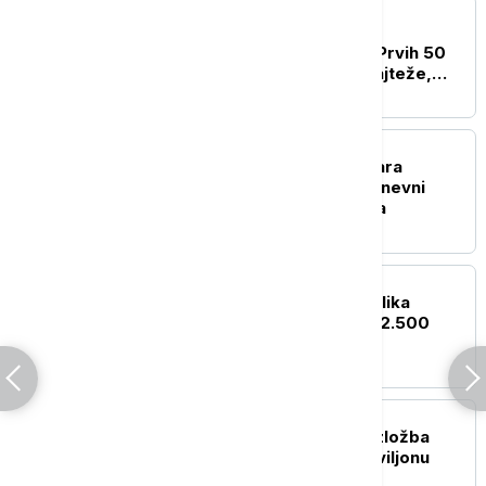
AKTUELNO IZ KULTURE
Bruno Langer o jubileju
"Atomskog skloništa": Prvih 50
godina u rokenrolu je najteže,
posle sve ide lakše
AKTUELNO IZ KULTURE
Art & Mix District pretvara
Kalemegdan u najveći dnevni
"Dance Floor" ovog leta
AKTUELNO IZ KULTURE
U Turskoj pronađena velika
mermerna statua stara 2.500
godina
AKTUELNO IZ KULTURE
Međunarodna žirirana izložba
"Otisak umetnika" u paviljonu
"Cvijeta Zuzorić"