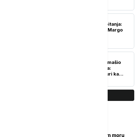
AKTUELNO IZ KULTURE
"Barbi 2" pod znakom pitanja:
"Zapelo" kod honorara Margo
Robi i Rajana Goslinga
AKTUELNO IZ KULTURE
Novi "Spajdermen" nadmašio
"Odiseju" na blagajnama:
Marvelovo ostvarenje juri ka
zaradi od milijardu dolara
PRIKAŽI JOŠ
Najčitanije
Grčki "Goli otok": Ostrvo u Egejskom moru