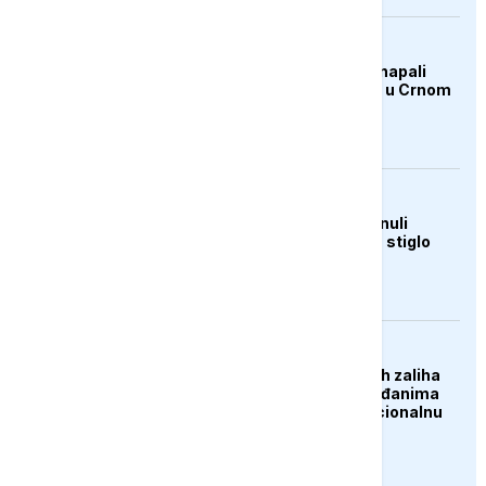
AKTUELNO
Mediji: Ruski dronovi napali
njemački teretni brod u Crnom
moru
AKTUELNO
Ljudi u Mađarskoj krenuli
pješke preko Dunava, stiglo
upozorenje
DRUŠTVO
Zbog suše i smanjenih zaliha
vode upućen apel građanima
Širokog Brijega na racionalnu
potrošnju