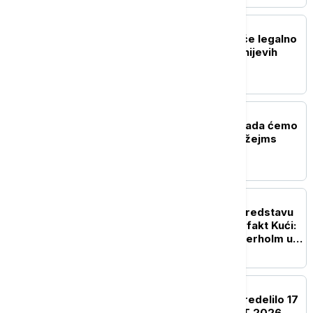
AKTUELNO IZ KULTURE
Korisnici TikToka moći će legalno
da koriste isečke iz Diznijevih
filmova
AKTUELNO IZ KULTURE
Producentkinja otkrila kada ćemo
saznati ko će biti novi Džejms
Bond
AKTUELNO IZ KULTURE
Počele probe za novu predstavu
Andreja Nosova u Hartefakt Kući:
Švedski glumac Nils Veterholm u
glavnoj ulozi
AKTUELNO IZ KULTURE
Ministarstvo kulture opredelilo 17
miliona dinara za NAFFIT 2026