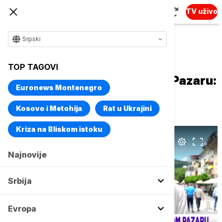
TV uživo
Srpski
Naslovna
Kultura
Aktuelno iz kulture
TOP TAGOVI
15. Mikser festival u Novom Pazaru:
Euronews Montenegro
Prvi put u ovom gradu pod
sloganom "Novi svet"
Kosovo i Metohija
Rat u Ukrajini
Kriza na Bliskom istoku
Najnovije
Srbija
Evropa