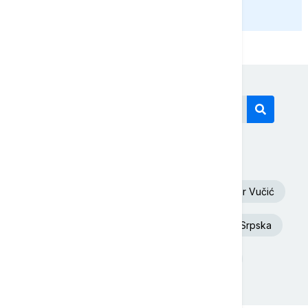
PRIKAŽI JOŠ
Današnji tagovi
Euronews Srbija
Oluja
Aleksandar Vučić
Dunav
Toplotni talas
Republika Srpska
Donald Tramp
Rat u Ukrajini