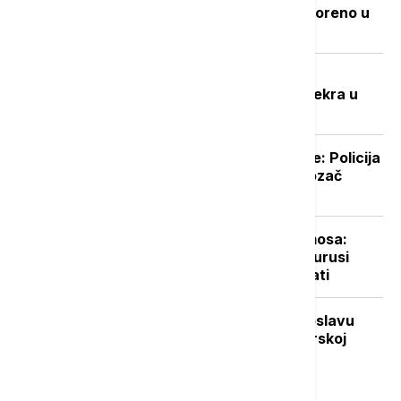
sa mračnom prošlošću koje je pretvoreno u
utočište za retke životinje
Potresna ispovest Nevenke Dobrić:
Hrvatska vojska ubila mi je sina i svekra u
izbegličkoj koloni
Prevozio 20 tona nedozvoljene robe: Policija
ga zaustavila kamion kod Šapca, vozač
"pao"
Udar asteroida izazvao efekat termosa:
Nova studija pokazala da su dinosaurusi
mogli da izumru za samo nekoliko sati
Vuković za Euronews Srbija: Na proslavu
"Oluje" se ne mora ići, ali je crnogorskoj
vlasti važnije šta misli Zagreb
Najnovije vesti