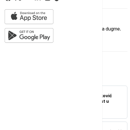
Komentari (
0
)
Imate mišljenje?
Ukoliko želite da ostavite komentar, kliknite na dugme.
OSTAVI KOMENTAR
Kultura
AKTUELNO IZ KULTURE
Film "Kuća" Tanje Brzaković
otvara 9. Dunav Film Fest u
Smederevu
AKTUELNO IZ KULTURE