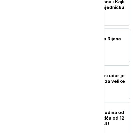
"Love Sensation": Madona i Kajli
Minog objavljuju prvu zajedničku
pesmu
AKTUELNO IZ KULTURE
ASAP Rocky potvrdio da Rijana
radi na novom albumu
AKTUELNO IZ KULTURE
Antonio Banderas: Srčani udar je
predstavljao inspiraciju za velike
životne promene
AKTUELNO IZ KULTURE
Izložba povodom 200 godina od
rođenja Svetozara Miletića od 12.
avgusta u Biblioteci SANU