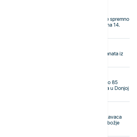
14:54
POLITIKA
Fond PIO na tribini na Vračaru: Sve spremno
za jednokratnu pomoć penzionerima 14.
septembra
14:46
POLITIKA
EU: Nije bilo kretanja ilegalnih migranata iz
Španije ka Evropi
14:38
POLITIKA
Popović u Prebilovcima: Obeleženo 85
godina od zločina NDH nad Srbima u Donjoj
Hercegovini
14:30
PLANETA
Biblijske scene u Rusiji: Milioni skakavaca
prekrili nebo, meštani u strahu od "božje
kazne" (VIDEO)