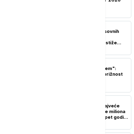
AKTUELNO IZ KULTURE
Neverovatne scene masovnih
borbi u domaćem filmu
"Sretenje": U bioskope stiže
epopeja o rađanju moderne
srpske države
AKTUELNO IZ KULTURE
"Još samo ovo da ti kažem":
Roman koji vraća u bezbrižnost
detinjstva
AKTUELNO IZ KULTURE
Skandal oko prodaje "najveće
slike na svetu": Desetine miliona
za pomoć deci ni posle pet godina
nisu isplaćene