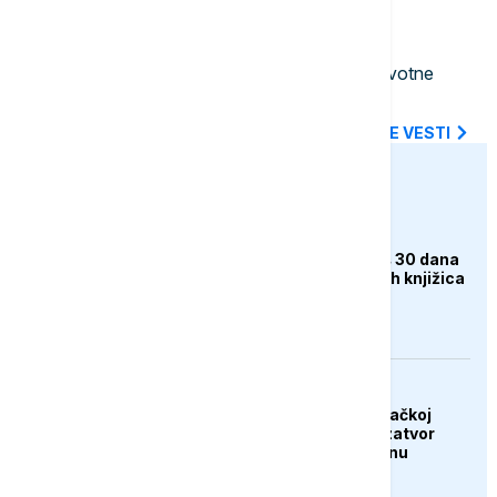
14:25
AKTUELNO IZ KULTURE
Antonio Banderas: Srčani udar je
predstavljao inspiraciju za velike životne
promene
SVE NAJNOVIJE VESTI
euronews.ba
DRUŠTVO
Rudnici ZDK dobili još 30 dana
za ovjeru zdravstvenih knjižica
zaposlenih
EVROPA
Afganistanac u Njemačkoj
osuđen na doživotni zatvor
zbog napada u Minhenu