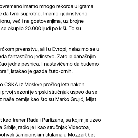
 istovremeno imamo mnogo rekorda u igrama
že da tvrdi suprotno. Imamo i jedinstveno
ionu, već i na gostovanjima, uz brojne
 se okupilo 20.000 ljudi po kiši. To su
rčkom prvenstvu, ali i u Evropi, nalazimo se u
ada fantastično jedinstvo. Zato je današnjim
ao jedna pesnica. I nastavićemo da budemo
tora", istakao je gazda žuto-crnih.
stio CSKA iz Moskve prošlog leta nakon
 prvoj sezoni je srpski stručnjak uspeo da se
 naše zemlje kao što su Marko Grujić, Mijat
t kao trener Rada i Partizana, sa kojim je uzeo
Srbije, radio je i kao stručnjak Videotoa,
pohvali šampionskim titulama u Mozzart bet