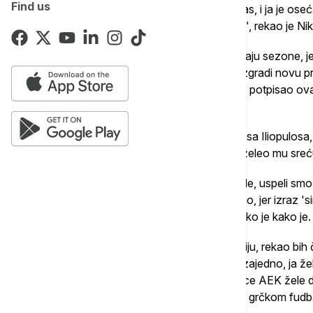
Find us
rekli, predsedniče, to je obaveza za sve nas, i ja je o
ljudima koji nas prate, svima koji vole AEK", rekao je Nik
I druga stvar, koju sam takođe rekao na kraju sezone, j
novog poglavlja, poglavlja koje može da izgradi novu prič
veoma srećan što sam ovde. Nisam samo potpisao ovaj 
izgovorili, predsedniče".
A što se tiče reči predsednika kluba, Mariosa Iliopulosa
na saradnji veoma opširnim govorom i poželeo mu sreć
"Marko, tokom celog perioda koliko si ovde, uspeli smo
gladijatora. I to možda zvuči kontradiktorno, jer izraz '
pomalo protivrečno. Ali to je stvarnost. Tako je kako je.
Ti si Srbin, imamo sličan mentalitet, filozofiju, rekao bih 
ostanemo zajedno. Ti želiš da ostanemo zajedno, ja že
ostanemo zajedno. Svi koji su deo porodice AEK žele 
koji je uspeo da ostvari impresivne stvari u grčkom fudb