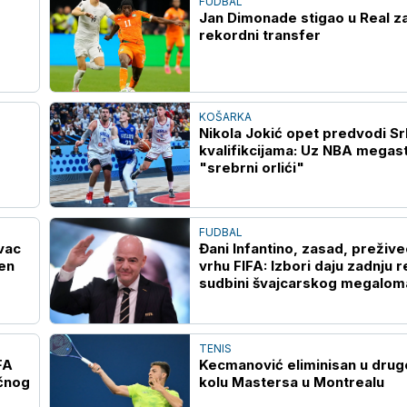
FUDBAL
Jan Dimonade stigao u Real z
rekordni transfer
KOŠARKA
Nikola Jokić opet predvodi Srb
kvalifikcijama: Uz NBA megast
"srebrni orlići"
FUDBAL
vac
Đani Infantino, zasad, prežive
ćen
vrhu FIFA: Izbori daju zadnju r
sudbini švajcarskog megalom
TENIS
FA
Kecmanović eliminisan u dru
ičnog
kolu Mastersa u Montrealu