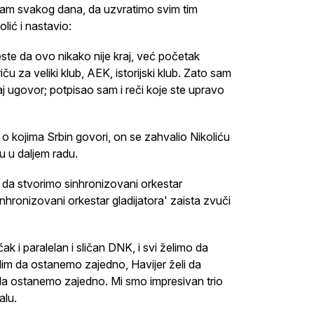
sećam svakog dana, da uzvratimo svim tim
olić i nastavio:
este da ovo nikako nije kraj, već početak
u za veliki klub, AEK, istorijski klub. Zato sam
ugovor; potpisao sam i reči koje ste upravo
, o kojima Srbin govori, on se zahvalio Nikoliću
u u daljem radu.
 da stvorimo sinhronizovani orkestar
sinhronizovani orkestar gladijatora' zaista zvuči
čak i paralelan i sličan DNK, i svi želimo da
lim da ostanemo zajedno, Havijer želi da
da ostanemo zajedno. Mi smo impresivan trio
alu.