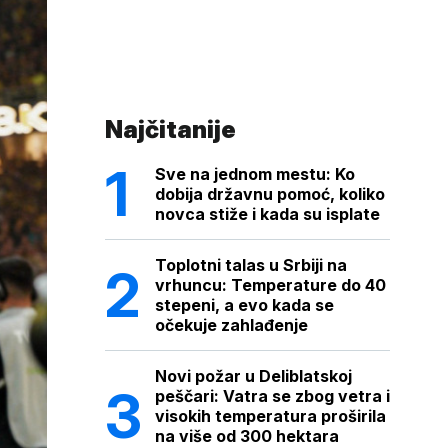
Najčitanije
Sve na jednom mestu: Ko
dobija državnu pomoć, koliko
novca stiže i kada su isplate
Toplotni talas u Srbiji na
vrhuncu: Temperature do 40
stepeni, a evo kada se
očekuje zahlađenje
Novi požar u Deliblatskoj
peščari: Vatra se zbog vetra i
visokih temperatura proširila
na više od 300 hektara