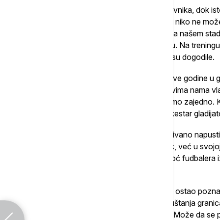
Već smo postali razlog za brigu naših protivnika, dok
našeg tima, kako u Grčkoj tako i u Evropi, i niko ne mo
učešće navijača, ne samo na 'Aja Sofiji', na našem stad
rekorde, kao što je, na primer, bilo u Volosu. Na treningu
neverovatne stvari koje se nikada ranije nisu dogodile.
Uz sve brojne rekorde koje smo ostvarili ove godine u g
jedinstvenoj situaciji i rekao bih da među svima nama vl
dogovorom univerzum odlučio da ostanemo zajedno. K
ovaj impresivan, prelep, sinhronizovani orkestar gladija
Podsećanja radi, Nikolić je prilično neočekivano napu
osvajanja Kupa Rusije i preuzeo AEK. Ipak, već u svojoj
domogne titule grčkog šampiona, uz pomoć fudbalera iz
Gaćinvović i Luka Jović.
Što se Markove karijere tiče, u domovini je ostao pozna
poslednju titulu kluba dosad, a nakon napuštanja granica 
Lokomotive iz Moskve i Šababa Al-Ahlija. Može da se 