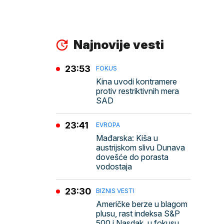
Najnovije vesti
23:53
FOKUS
Kina uvodi kontramere
protiv restriktivnih mera
SAD
23:41
EVROPA
Mađarska: Kiša u
austrijskom slivu Dunava
dovešće do porasta
vodostaja
23:30
BIZNIS VESTI
Američke berze u blagom
plusu, rast indeksa S&P
500 i Nasdak, u fokusu