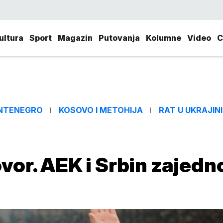
ultura
Sport
Magazin
Putovanja
Kolumne
Video
C
NTENEGRO
KOSOVO I METOHIJA
RAT U UKRAJINI
vor. AEK i Srbin zajedn