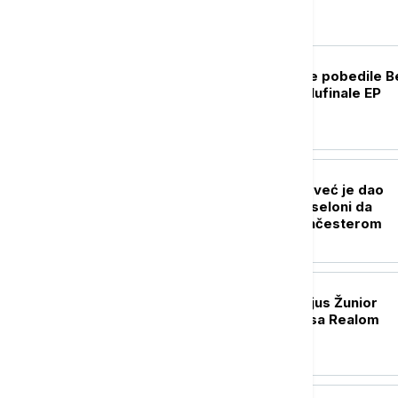
Sport
KOŠARKA
Košarkašice Srbije pobedile Be
i plasirale se u polufinale EP
FUDBAL
Rodri neće u Real već je dao
zeleno svetlo Barseloni da
pregovara sa Mančesterom
FUDBAL
Kraj drame: Vinisijus Žunior
produžio ugovor sa Realom