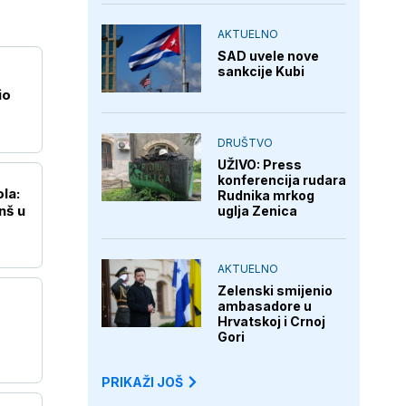
AKTUELNO
SAD uvele nove
sankcije Kubi
io
DRUŠTVO
UŽIVO: Press
konferencija rudara
la:
Rudnika mrkog
nš u
uglja Zenica
AKTUELNO
Zelenski smijenio
ambasadore u
Hrvatskoj i Crnoj
Gori
PRIKAŽI JOŠ