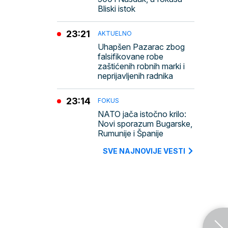
Bliski istok
23:21
AKTUELNO
Uhapšen Pazarac zbog
falsifikovane robe
zaštićenih robnih marki i
neprijavljenih radnika
23:14
FOKUS
NATO jača istočno krilo:
Novi sporazum Bugarske,
Rumunije i Španije
SVE NAJNOVIJE VESTI