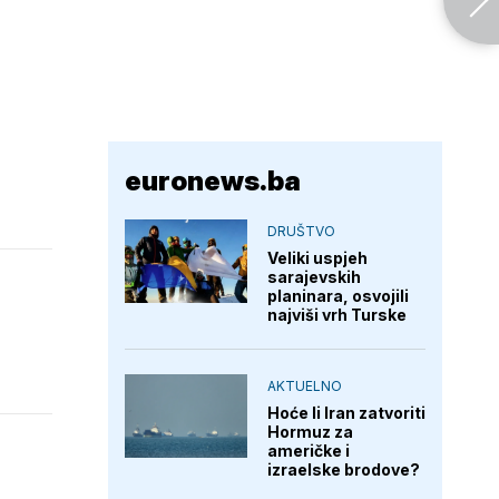
euronews.ba
DRUŠTVO
Veliki uspjeh
sarajevskih
planinara, osvojili
najviši vrh Turske
AKTUELNO
Hoće li Iran zatvoriti
Hormuz za
američke i
izraelske brodove?