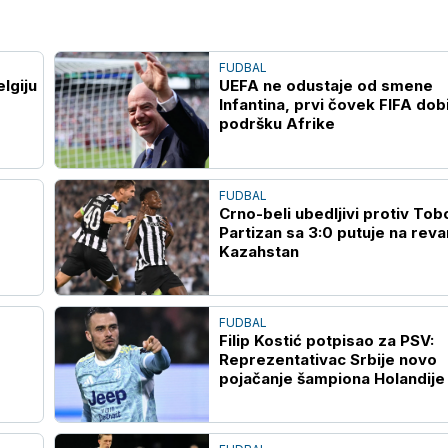
FUDBAL
lgiju
UEFA ne odustaje od smene
Infantina, prvi čovek FIFA dob
podršku Afrike
FUDBAL
Crno-beli ubedljivi protiv Tobo
Partizan sa 3:0 putuje na reva
Kazahstan
FUDBAL
Filip Kostić potpisao za PSV:
Reprezentativac Srbije novo
pojačanje šampiona Holandije