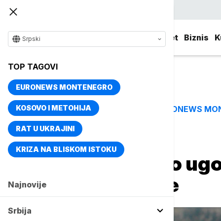
Srpski
Srbija
Evropa
Svet
Biznis
K
Srpski
TOP TAGOVI
EURONEWS MONTENEGRO
KOSOVO I METOHIJA
EURONEWS MO
TOP TAGOVI
RAT U UKRAJINI
Naslovna
Sport
Fudbal
KRIZA NA BLISKOM ISTOKU
Nikolić produžio ugo
do 2029. godine
Najnovije
Srbija