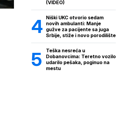
(VIDEO)
Niški UKC otvorio sedam
novih ambulanti: Manje
gužve za pacijente sa juga
Srbije, stiže i novo porodilište
Teška nesreća u
Dobanovcima: Teretno vozilo
udarilo pešaka, poginuo na
mestu