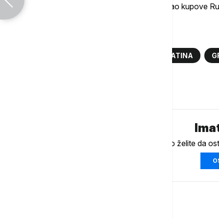
Superligi, Mađarskoj i Grčkoj, dok je osvajao kupove Ru
Više o...
MARKO NIKOLIĆ
FUDBAL
AEK ATINA
G
Komentari (
0
)
Imat
Ukoliko želite da os
O