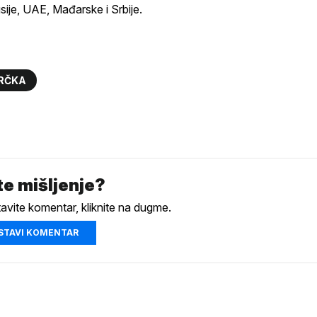
sije, UAE, Mađarske i Srbije.
RČKA
e mišljenje?
tavite komentar, kliknite na dugme.
STAVI KOMENTAR