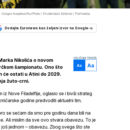
: Giorgos Arapekos/NurPhoto / Shutterstock Editorial / Profimedia
Dodajte Euronews kao željeni izvor na Google-u
VELIČINA TEKSTA
Marka Nikolića o novom
Aa
Aa
grčkom šampionatu. Ono što
n će ostati u Atini do 2029.
nja žuto-crni.
z Nove Filadelfije, oglasio se i bivši strateg
akmičarske godine predvoditi aktuelni tim.
bro se sećam da smo pre godinu dana bili na
. Ali mislim da sve ovo stvara obavezu. To je
 još jednom – obavezu. Zbog svega što ste