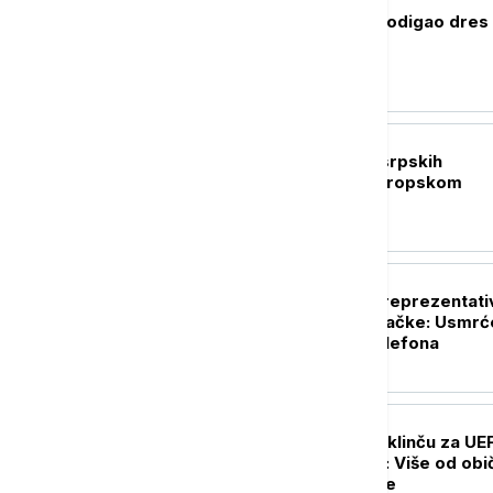
FUDBAL
Mohamed Salah podigao dres
Trabzona
OSTALI SPORTOVI
Austrija bolja od srpskih
rukometaša na Evropskom
prvenstvu
FUDBAL
Afrički fudbalski reprezentati
ubijen prilikom pljačke: Usmr
zbog mobilnog telefona
FUDBAL
Partizan i Tobol u klinču za UE
Ligu konferencije: Više od ob
meča za crno-bele