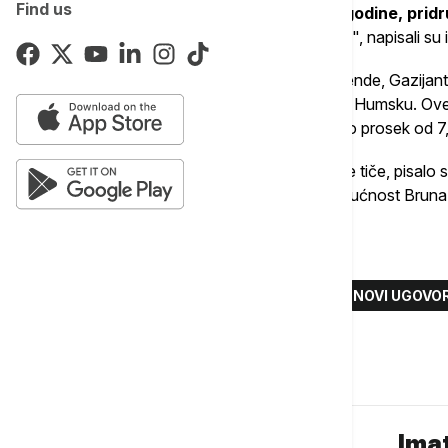
Find us
2026/27. Centar rođen 23. jula 1994. godine, pridr
sezone, stigavši iz moskovskog CSKA
", napisali su
Džekiri je u karijeri igrao za Bandirmu, Ostende, Gazija
CSKA iz Moskve, pre nego što je stigao u Humsku. Ove
poena i 4,8 skokova, dok je u Evroligi imao prosek od 7,
Što se ostatka Partizanove centarske linije tiče, pisalo
svakako Žofri Lovernj, a neizvesna je budućnost Brun
Više o...
TONJE DŽEKIRI
KK PARTIZAN
NOVI UGOVO
Komentari (
0
)
Imat