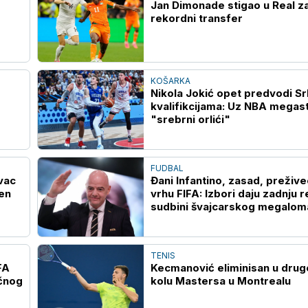
Jan Dimonade stigao u Real z
rekordni transfer
KOŠARKA
Nikola Jokić opet predvodi Srb
kvalifikcijama: Uz NBA megast
"srebrni orlići"
FUDBAL
vac
Đani Infantino, zasad, prežive
ćen
vrhu FIFA: Izbori daju zadnju r
sudbini švajcarskog megalom
TENIS
FA
Kecmanović eliminisan u dru
ičnog
kolu Mastersa u Montrealu