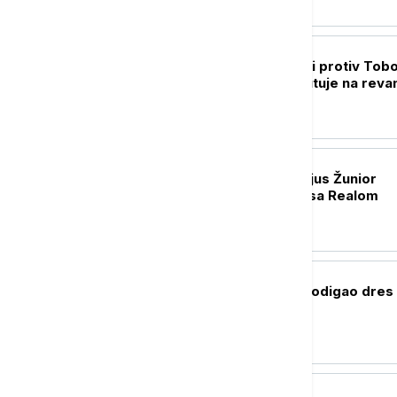
FUDBAL
Crno-beli ubedljivi protiv Tobo
Partizan sa 3:0 putuje na reva
Kazahstan
FUDBAL
Kraj drame: Vinisijus Žunior
produžio ugovor sa Realom
FUDBAL
Mohamed Salah podigao dres
Trabzona
FUDBAL