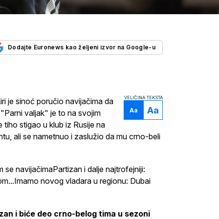
Dodajte Euronews kao željeni izvor na Google-u
VELIČINA TEKSTA
ri je sinoć poručio navijačima da
Aa
Aa
Parni valjak" je to na svojim
tiho stigao u klub iz Rusije na
, ali se nametnuo i zaslužio da mu crno-beli
se navijačimaPartizan i dalje najtrofejniji:
m...Imamo novog vladara u regionu: Dubai
zan i biće deo crno-belog tima u sezoni