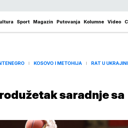
ultura
Sport
Magazin
Putovanja
Kolumne
Video
C
NTENEGRO
KOSOVO I METOHIJA
RAT U UKRAJINI
produžetak saradnje sa