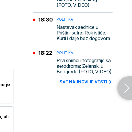
(FOTO, VIDEO)
18:30
POLITIKA
Nastavak sednice u
Prištini sutra: Rok ističe,
Kurti i dalje bez dogovora
18:22
POLITIKA
Prvi snimci i fotografije sa
aerodroma: Zelenski u
Beogradu (FOTO, VIDEO)
SVE NAJNOVIJE VESTI
e je
 ali