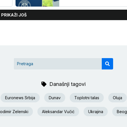
PRIKAŽI JOŠ
Današnji tagovi
Euronews Srbija
Dunav
Toplotni talas
Oluja
odimir Zelenski
Aleksandar Vučić
Ukrajina
Beog