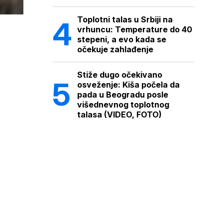
Toplotni talas u Srbiji na
vrhuncu: Temperature do 40
stepeni, a evo kada se
očekuje zahlađenje
Stiže dugo očekivano
osveženje: Kiša počela da
pada u Beogradu posle
višednevnog toplotnog
talasa (VIDEO, FOTO)