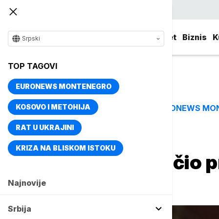
Srpski
Srbija
Evropa
Svet
Biznis
K
Srpski
TOP TAGOVI
EURONEWS MONTENEGRO
KOSOVO I METOHIJA
EURONEWS MO
TOP TAGOVI
RAT U UKRAJINI
Naslovna
Sport
Košarka
KRIZA NA BLISKOM ISTOKU
Partizan ozvaničio 
Džekirijem
Najnovije
Srbija