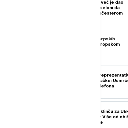
Rodri neće u Real već je dao
zeleno svetlo Barseloni da
pregovara sa Mančesterom
OSTALI SPORTOVI
Austrija bolja od srpskih
rukometaša na Evropskom
prvenstvu
FUDBAL
Afrički fudbalski reprezentati
ubijen prilikom pljačke: Usmr
zbog mobilnog telefona
FUDBAL
Partizan i Tobol u klinču za UE
Ligu konferencije: Više od ob
meča za crno-bele