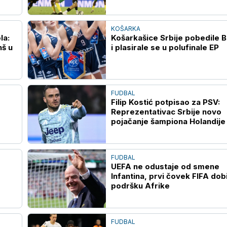
KOŠARKA
la:
Košarkašice Srbije pobedile B
nš u
i plasirale se u polufinale EP
FUDBAL
Filip Kostić potpisao za PSV:
Reprezentativac Srbije novo
pojačanje šampiona Holandije
FUDBAL
UEFA ne odustaje od smene
Infantina, prvi čovek FIFA dob
podršku Afrike
FUDBAL