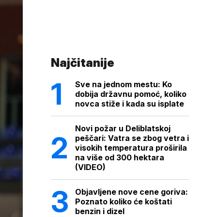
Najčitanije
Sve na jednom mestu: Ko
dobija državnu pomoć, koliko
novca stiže i kada su isplate
Novi požar u Deliblatskoj
peščari: Vatra se zbog vetra i
visokih temperatura proširila
na više od 300 hektara
(VIDEO)
Objavljene nove cene goriva:
Poznato koliko će koštati
benzin i dizel