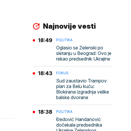
Najnovije vesti
18:49
POLITIKA
Oglasio se Zelenski po
sletanju u Beograd: Ovo je
rekao predsednik Ukrajine
18:43
FOKUS
Sud zaustavio Trampov
plan za Belu kuću:
Blokirana izgradnja velike
balske dvorane
18:38
POLITIKA
Đedović Handanović
dočekala predsednika
Ukrajine Zelenskog