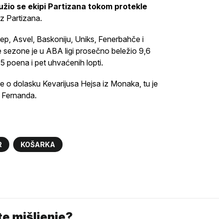
užio se ekipi Partizana tokom protekle
 iz Partizana.
ntep, Asvel, Baskoniju, Uniks, Fenerbahče i
 sezone je u ABA ligi prosečno beležio 9,6
5 poena i pet uhvaćenih lopti.
 se o dolasku Kevarijusa Hejsa iz Monaka, tu je
a Fernanda.
R
KOŠARKA
e mišljenje?