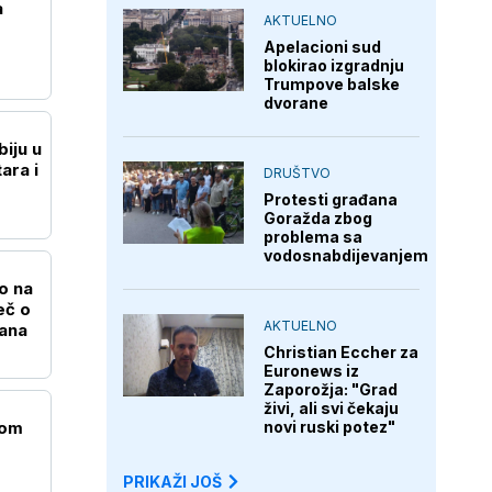
a
AKTUELNO
Apelacioni sud
blokirao izgradnju
Trumpove balske
dvorane
iju u
ara i
DRUŠTVO
Protesti građana
Goražda zbog
problema sa
vodosnabdijevanjem
o na
eč o
AKTUELNO
ana
Christian Eccher za
Euronews iz
Zaporožja: "Grad
živi, ali svi čekaju
novi ruski potez"
gom
PRIKAŽI JOŠ