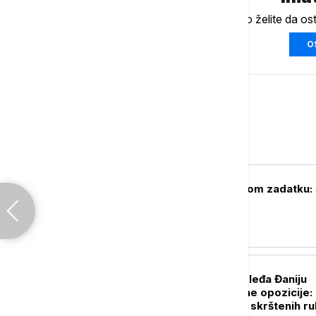
Ukoliko želite da os
O
Sport
FUDBAL
Saša Lukić na novom zadatku: 
se istočnije
FUDBAL
Argentinci čuvaju leđa Đaniju
Infantinu, od brojne opozicije:
Švajcarac ne sedi skrštenih r