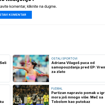
tavite komentar, kliknite na dugme.
STAVI KOMENTAR
OSTALI SPORTOVI
Seli
Adriana Vilagoš puca od
samopouzdanja pred EP: Vrem
za zlato
FUDBAL
Partizan napravio pomak u igri,
mora još mnogo više: Meč sa
uku
Tobolom kao putokaz