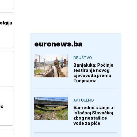
elgiju
euronews.ba
DRUŠTVO
Banjaluka: Počinje
testiranje novog
cjevovoda prema
Tunjicama
AKTUELNO
io
Vanredno stanje u
istočnoj Slovačkoj
zbog nestašice
vode za piće