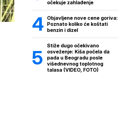
očekuje zahlađenje
Objavljene nove cene goriva:
Poznato koliko će koštati
benzin i dizel
Stiže dugo očekivano
osveženje: Kiša počela da
pada u Beogradu posle
višednevnog toplotnog
talasa (VIDEO, FOTO)