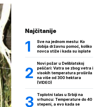
Najčitanije
Sve na jednom mestu: Ko
dobija državnu pomoć, koliko
novca stiže i kada su isplate
Novi požar u Deliblatskoj
peščari: Vatra se zbog vetra i
visokih temperatura proširila
na više od 300 hektara
(VIDEO)
Toplotni talas u Srbiji na
vrhuncu: Temperature do 40
stepeni, a evo kada se