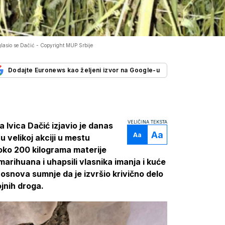
glasio se Dačić -
Copyright MUP Srbije
Dodajte Euronews kao željeni izvor na Google-u
VELIČINA TEKSTA
 Ivica Dačić izjavio je danas
Aa
Aa
 velikoj akciji u mestu
i oko 200 kilograma materije
arihuana i uhapsili vlasnika imanja i kuće
 osnova sumnje da je izvršio krivično delo
jnih droga.