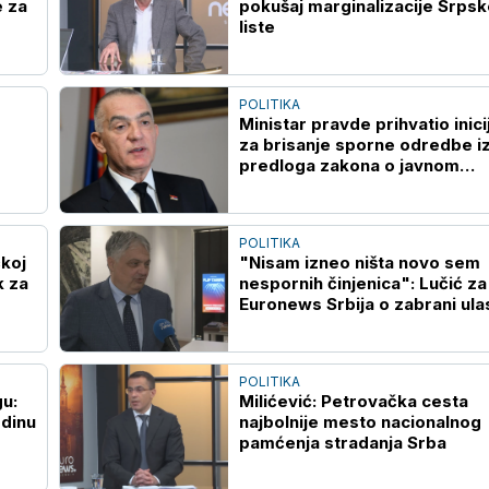
 za
pokušaj marginalizacije Srpsk
liste
POLITIKA
Ministar pravde prihvatio inici
za brisanje sporne odredbe i
predloga zakona o javnom
tužilaštvu
POLITIKA
čkoj
"Nisam izneo ništa novo sem
k za
nespornih činjenica": Lučić za
Euronews Srbija o zabrani ula
na Kosovo i Metohiju
POLITIKA
u:
Milićević: Petrovačka cesta
odinu
najbolnije mesto nacionalnog
pamćenja stradanja Srba