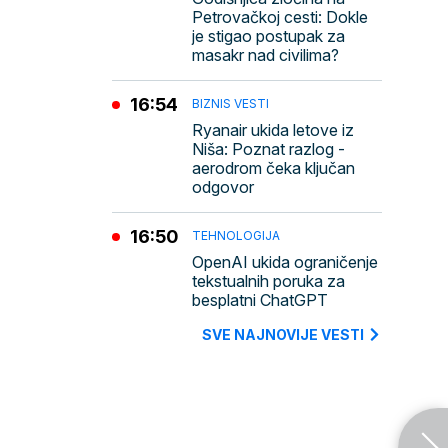
Petrovačkoj cesti: Dokle
je stigao postupak za
masakr nad civilima?
16:54
BIZNIS VESTI
Ryanair ukida letove iz
Niša: Poznat razlog -
aerodrom čeka ključan
odgovor
16:50
TEHNOLOGIJA
OpenAI ukida ograničenje
tekstualnih poruka za
besplatni ChatGPT
SVE NAJNOVIJE VESTI