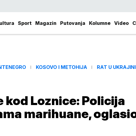
ultura
Sport
Magazin
Putovanja
Kolumne
Video
C
NTENEGRO
KOSOVO I METOHIJA
RAT U UKRAJINI
 kod Loznice: Policija
ama marihuane, oglasi