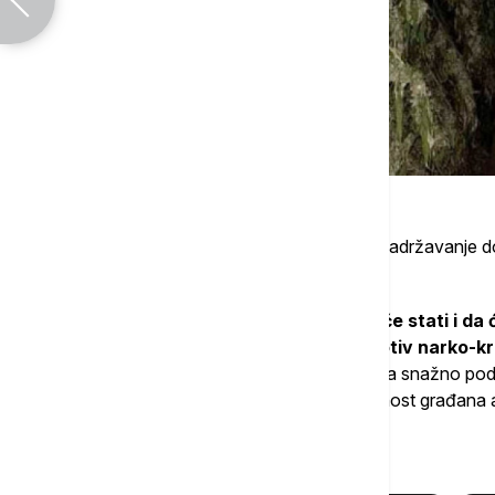
Dodao je da je osumnjičenom određeno zadržavanje do 4
biti priveden nadležnom tužilaštvu.
"Ovo je još jedan dokaz da policija neće stati i da
beskompromisno da deluje u borbi protiv narko-kr
zaštite za bilo koga. Država će nastaviti da snažno pod
drogom, jer je zaštita naše dece i bezbednost građana ap
Više o...