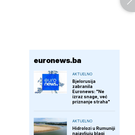
euronews.ba
AKTUELNO
Bjelorusija
zabranila
Euronews: "Ne
izraz snage, već
priznanje straha"
AKTUELNO
Hidrolozi u Rumuniji
najavljuju blagi