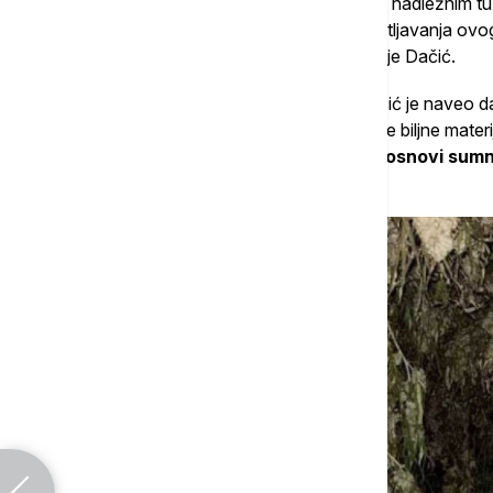
veća,
zbog čega policija, u koordinaciji sa nadležnim tu
sve neophodne mere radi potpunog rasvetljavanja ovog s
proizvodnju i distribuciju narkotika", rekao je Dačić.
Kako se navodi u saopštenju MUP-a, Dačić je naveo da 
koristio J.M, pronađene su stabljike zeljaste biljne materi
osušenom materijom, za koju postoje osnovi sumnje
oko 200 kilograma.