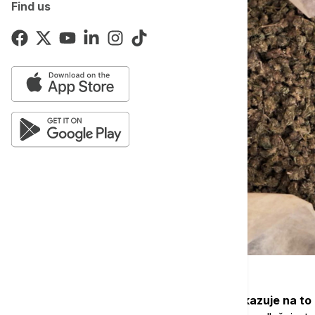
Find us
"Želim posebno da naglasim da sve ukazuje na to 