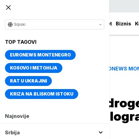
Srpski
Srbija
Evropa
Svet
Biznis
K
Srpski
TOP TAGOVI
EURONEWS MONTENEGRO
KOSOVO I METOHIJA
EURONEWS MO
TOP TAGOVI
RAT U UKRAJINI
Naslovna
Srbija
Aktuelno
KRIZA NA BLISKOM ISTOKU
Velika zaplene droge
pronašla 200 kilogr
Najnovije
se Dačić
Srbija