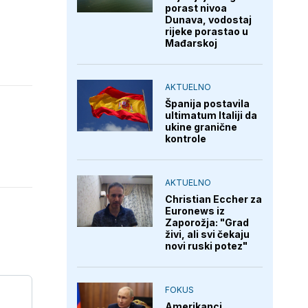
porast nivoa
Dunava, vodostaj
rijeke porastao u
Mađarskoj
AKTUELNO
Španija postavila
ultimatum Italiji da
ukine granične
kontrole
AKTUELNO
Christian Eccher za
Euronews iz
Zaporožja: "Grad
živi, ali svi čekaju
novi ruski potez"
FOKUS
Amerikanci