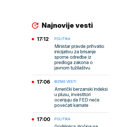
Najnovije vesti
17:12
POLITIKA
Ministar pravde prihvatio
inicijativu za brisanje
sporne odredbe iz
predloga zakona o
javnom tužilaštvu
17:06
BIZNIS VESTI
Američki berzanski indeksi
u plusu, investitori
ocenjuju da FED neće
povećati kamate
17:00
POLITIKA
Godišnjica zločina na