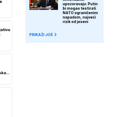
e
upozoravaju: Putin
bi mogao testirati
NATO ograničenim
napadom, najveći
rizik od jeseni
jativu
z
PRIKAŽI JOŠ
ska