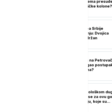
posle 31 godine nema presude
raketiranje izbegličke kolone?
DRUŠTVO
Tri policajca MUP-a Srbije
privedena na Jarinju: Dvojica
pušteni, jedan zadržan
POLITIKA
Godišnjica zločina na Petrova
cesti: Dokle je stigao postupa
masakr nad civilima?
DRUŠTVO
Čovečanstvo u ekološkom dug
Srbija svoje resurse za ovu g
potrošila još u maju, koje su
posledice i rešenja