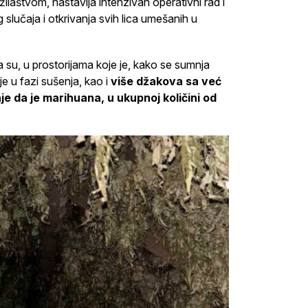
žilaštvom, nastavlja intenzivan operativni rad i
lučaja i otkrivanja svih lica umešanih u
su, u prostorijama koje je, kako se sumnja
je u fazi sušenja, kao i
više džakova sa već
 da je marihuana, u ukupnoj količini od