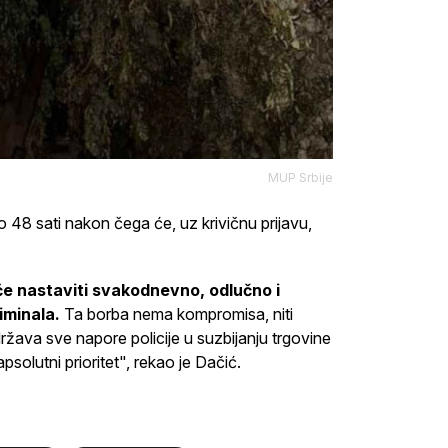
MUP Srbije
8 sati nakon čega će, uz krivičnu prijavu,
 će nastaviti svakodnevno, odlučno i
iminala.
Ta borba nema kompromisa, niti
ržava sve napore policije u suzbijanju trgovine
solutni prioritet", rekao je Dačić.