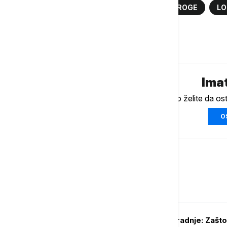
IVICA DAČIĆ
MUP
ZAPLENA DROGE
LO
Komentari (
0
)
Imat
Ukoliko želite da os
O
Srbija
POLITIKA
Zid ćutanja i nesaradnje: Zašto