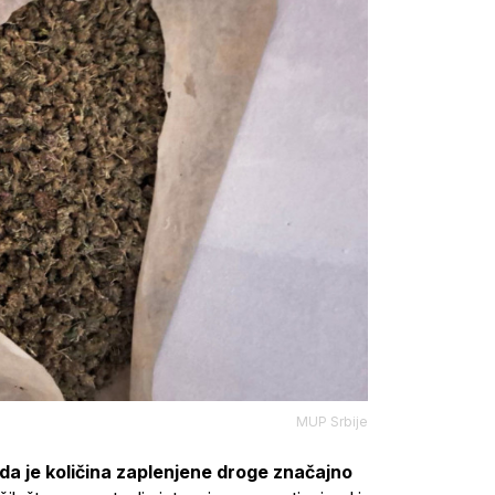
MUP Srbije
da je količina zaplenjene droge značajno