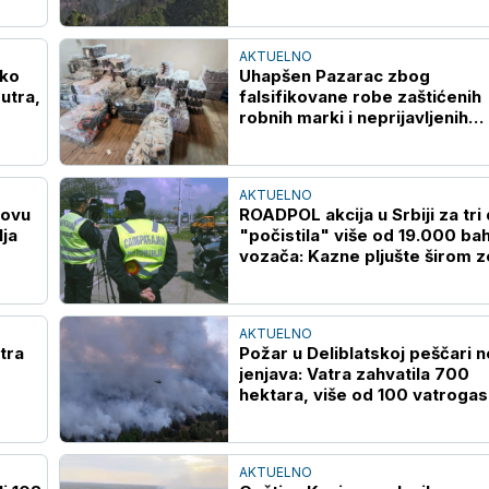
AKTUELNO
Ako
Uhapšen Pazarac zbog
utra,
falsifikovane robe zaštićenih
robnih marki i neprijavljenih
radnika
AKTUELNO
novu
ROADPOL akcija u Srbiji za tri
ja
"počistila" više od 19.000 bah
vozača: Kazne pljušte širom z
AKTUELNO
tra
Požar u Deliblatskoj peščari n
jenjava: Vatra zahvatila 700
hektara, više od 100 vatroga
na terenu (VIDEO)
AKTUELNO