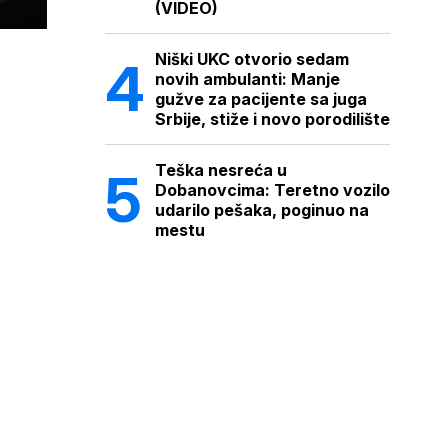
(VIDEO)
Niški UKC otvorio sedam
novih ambulanti: Manje
gužve za pacijente sa juga
Srbije, stiže i novo porodilište
Teška nesreća u
Dobanovcima: Teretno vozilo
udarilo pešaka, poginuo na
mestu