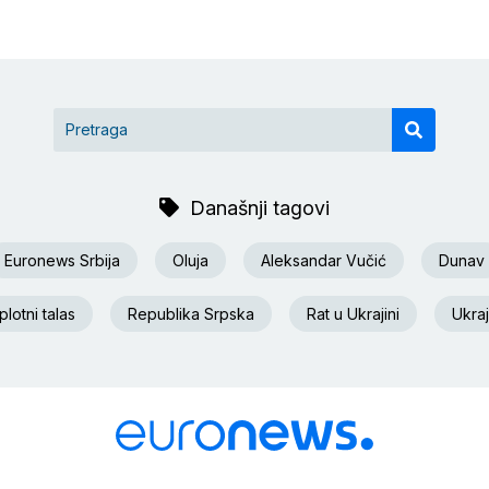
Današnji tagovi
Euronews Srbija
Oluja
Aleksandar Vučić
Dunav
lotni talas
Republika Srpska
Rat u Ukrajini
Ukraj