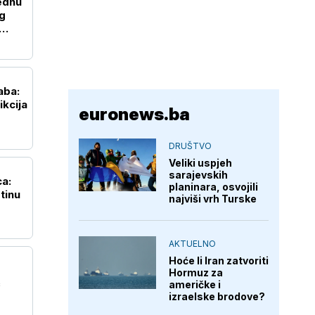
ednu
og
aba:
ikcija
euronews.ba
DRUŠTVO
Veliki uspjeh
sarajevskih
ca:
planinara, osvojili
tinu
najviši vrh Turske
AKTUELNO
Hoće li Iran zatvoriti
Hormuz za
ć
američke i
izraelske brodove?