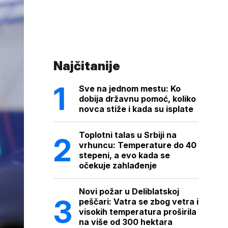
Najčitanije
Sve na jednom mestu: Ko
dobija državnu pomoć, koliko
novca stiže i kada su isplate
Toplotni talas u Srbiji na
vrhuncu: Temperature do 40
stepeni, a evo kada se
očekuje zahlađenje
Novi požar u Deliblatskoj
peščari: Vatra se zbog vetra i
visokih temperatura proširila
na više od 300 hektara