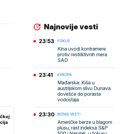
Najnovije vesti
23:53
FOKUS
Kina uvodi kontramere
protiv restriktivnih mera
SAD
23:41
EVROPA
Mađarska: Kiša u
austrijskom slivu Dunava
dovešće do porasta
vodostaja
23:30
BIZNIS VESTI
ačkoj
Američke berze u blagom
cija
plusu, rast indeksa S&P
500 i Nasdak, u fokusu