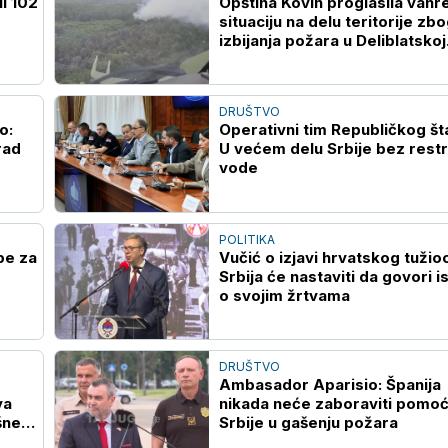
li 102
Opština Kovin proglasila vanr
situaciju na delu teritorije zb
izbijanja požara u Deliblatskoj
peščari
DRUŠTVO
o:
Operativni tim Republičkog št
rad
U većem delu Srbije bez restr
vode
POLITIKA
pe za
Vučić o izjavi hrvatskog tužio
Srbija će nastaviti da govori is
o svojim žrtvama
DRUŠTVO
Ambasador Aparisio: Španija
va
nikada neće zaboraviti pomo
šne
Srbije u gašenju požara