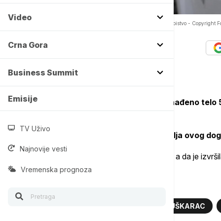
Video
U stanu u Čačku pronađeno telo muškarca: Sumnja se na ubistvo -
Copyright 
Autor:
Tanjug
Crna Gora
16/03/2026
-
15:55
Business Summit
Emisije
U jednom stanu u Čačku danas je pronađeno telo
saznaje Tanjug.
TV Uživo
Rad policije na
rasvetljavanju svih detalja ovog dog
Najnovije vesti
Beogradski mediji navode da je on
ubijen
, a da je izvr
Vremenska prognoza
Više o...
ČAČAK
PRONAĐENO TELO
MUŠKARAC