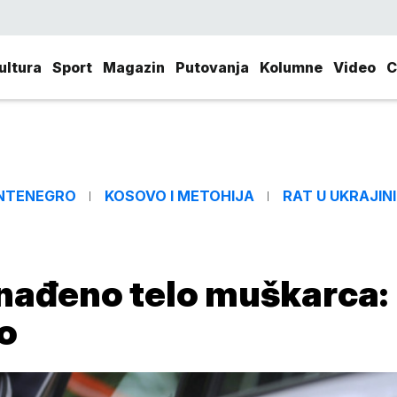
ultura
Sport
Magazin
Putovanja
Kolumne
Video
C
NTENEGRO
KOSOVO I METOHIJA
RAT U UKRAJINI
nađeno telo muškarca:
o