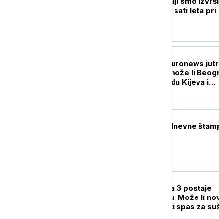
Mihailović: U Španiji smo izvrši
naleta, ukupno 26 sati leta pri
gašenju požara
DRUŠTVO
Probudite se uz Euronews jutr
Zelenski u Srbiji-može li Beog
da balansira između Kijeva i
Moskve?
POLITIKA
Naslovne strane dnevne štam
petak, 7. avgust
DRUŠTVO
Izgradnja Đerdapa 3 postaje
prioritet u regionu: Može li no
hidroelektrana biti spas za su
dane?