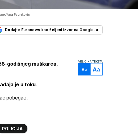
Fonet/Ana Paunković
Dodajte Euronews kao željeni izvor na Google-u
VELIČINA TEKSTA
 58-godišnjeg muškarca,
Aa
Aa
ađaja je u toku
.
šilac pobegao.
POLICIJA