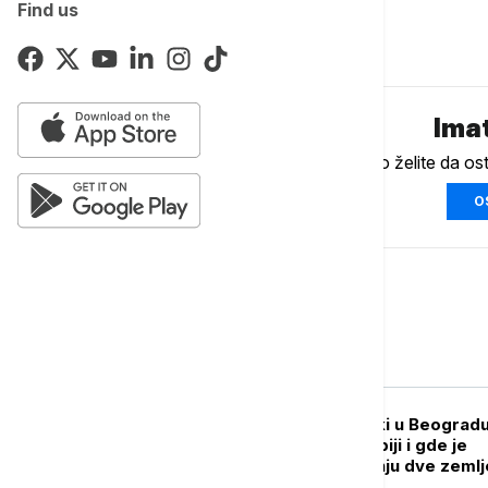
Find us
Komentari (
0
)
Imat
Ukoliko želite da os
O
Srbija
POLITIKA
Volodimir Zelenski u Beogradu
donosi poseta Srbiji i gde je
prostor za saradnju dve zemlj