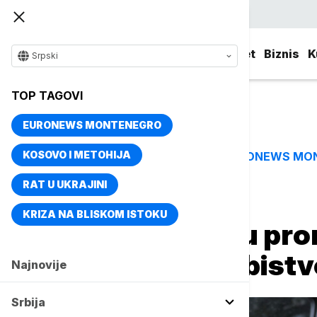
Srpski
Srbija
Evropa
Svet
Biznis
K
Srpski
TOP TAGOVI
EURONEWS MONTENEGRO
KOSOVO I METOHIJA
EURONEWS MO
TOP TAGOVI
RAT U UKRAJINI
Naslovna
Srbija
Aktuelno
KRIZA NA BLISKOM ISTOKU
U stanu u Čačku pro
Sumnja se na ubistv
Najnovije
Srbija