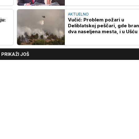
AKTUELNO
ju:
Vučić: Problem požari u
Deliblatskoj peščari, gde bra
dva naseljena mesta, i u Ušću
PRIKAŽI JOŠ