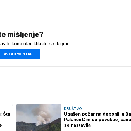
e mišljenje?
tavite komentar, kliknite na dugme.
STAVI KOMENTAR
DRUŠTVO
: Šta
Ugašen požar na deponiji u B
Palanci: Dim se povukao, sana
e
se nastavlja