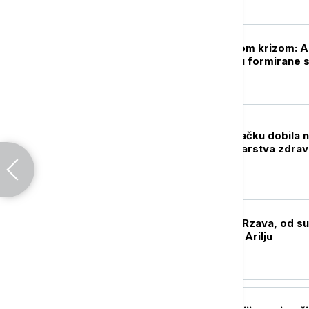
POLITIKA
Priština pred novom krizom: 
institucije ne budu formirane s
slede novi izbori
DRUŠTVO
Opšta bolnica u Čačku dobila 
opremu od Ministarstva zdravl
AKTUELNO
Smanjen dotok iz Rzava, od su
restrikcije vode u Arilju
DRUŠTVO