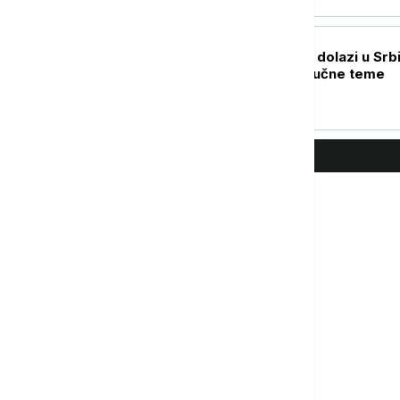
POLITIKA
Zelenski u subotu dolazi u Srbi
Vučić otkrio tri ključne teme
razgovora