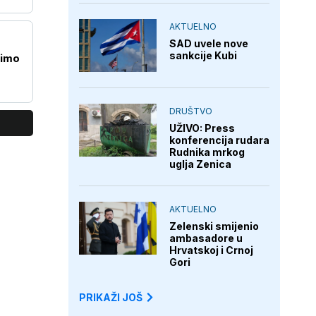
AKTUELNO
SAD uvele nove
sankcije Kubi
nimo
DRUŠTVO
UŽIVO: Press
konferencija rudara
Rudnika mrkog
uglja Zenica
AKTUELNO
Zelenski smijenio
ambasadore u
Hrvatskoj i Crnoj
Gori
PRIKAŽI JOŠ