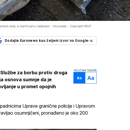
 markom kola, a marihuanu natpisom - limunada -
Copyright MUP
Dodajte Euronews kao željeni izvor na Google-u
VELIČINA TEKSTA
 Službe za borbu protiv droga
Aa
Aa
nja osnova sumnje da je
avljanje u promet opojnih
ipadnicima Uprave granične policije i Upravom
pravljao osumnjičeni, pronađeno je oko 200