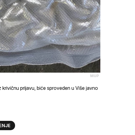
MUP
krivičnu prijavu, biće sproveden u Više javno
ENJE