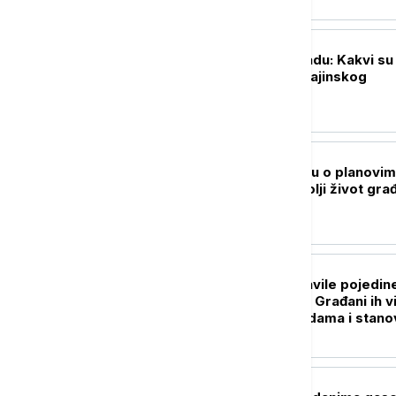
POLITIKA
Zelenski u Beogradu: Kakvi su
odjeci posete ukrajinskog
predsednika?
POLITIKA
Vučević u Svilajncu o planovim
razvoj opštine i bolji život gra
DRUŠTVO
Bubašvabe preplavile pojedin
delove Beograda: Građani ih v
u parkićima, zgradama i stan
- koje je rešenje?
AKTUELNO