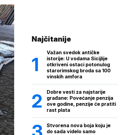
Najčitanije
Važan svedok antičke
istorije: U vodama Sicijlije
otkriveni ostaci potonulog
starorimskog broda sa 100
vinskih amfora
Dobre vesti za najstarije
građane: Povećanje penzija
ove godine, penzije će pratiti
rast plata
Stvorena nova boja koju je
do sada videlo samo