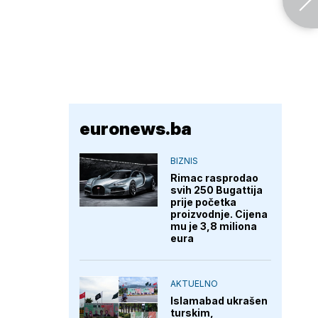
euronews.ba
BIZNIS
Rimac rasprodao
svih 250 Bugattija
prije početka
proizvodnje. Cijena
mu je 3,8 miliona
eura
AKTUELNO
Islamabad ukrašen
turskim,