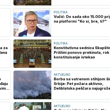
POLITIKA
Vučić: Do sada oko 15.000 pri
na platformi "Ko si, bre, ti?"
POLITIKA
a za
Konstitutivna sednica Skupšti
đana
Prištini ponovo prekinuta, rok
konstituisanje istekao
AKTUELNO
e
Borba sa vatrenom stihijom š
iđaju
Srbije: Pet požara aktivno,
ovima
Deliblatska peščara najugrože
AKTUELNO