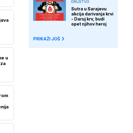
DRUŠTVO
Sutra u Sarajevu
akcija darivanja krvi
- Daruj krv, budi
java
opet njihov heroj
PRIKAŽI JOŠ
ne u
 za
irom
nija