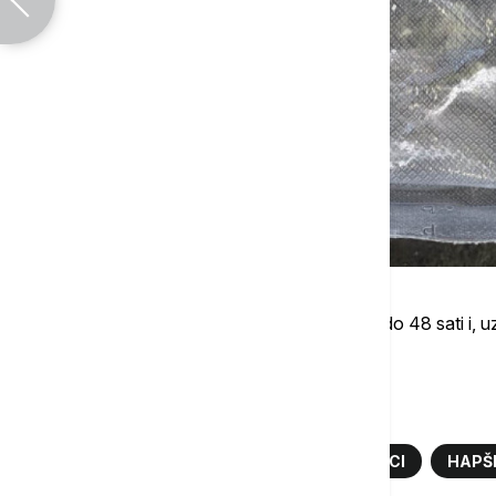
Osumnjičenom je određeno zadržavanje do 48 sati i, uz 
tužilaštvo u Sremskoj Mitrovici.
Više o...
MARIHUANA
KOKAIN
BATROVCI
HAPŠ