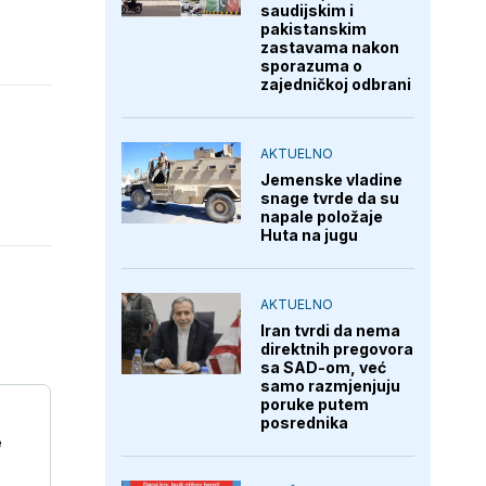
saudijskim i
pakistanskim
zastavama nakon
sporazuma o
zajedničkoj odbrani
AKTUELNO
Jemenske vladine
snage tvrde da su
napale položaje
Huta na jugu
AKTUELNO
Iran tvrdi da nema
direktnih pregovora
sa SAD-om, već
samo razmjenjuju
poruke putem
posrednika
e