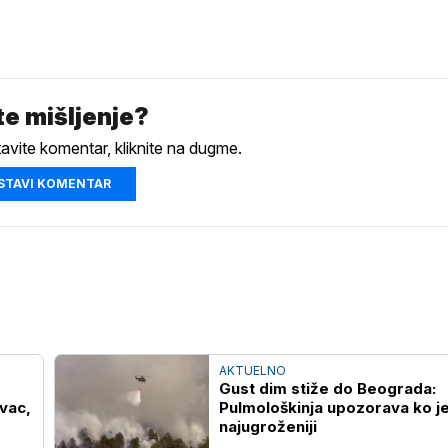
e mišljenje?
tavite komentar, kliknite na dugme.
STAVI KOMENTAR
AKTUELNO
Gust dim stiže do Beograda:
ovac,
Pulmološkinja upozorava ko j
najugroženiji