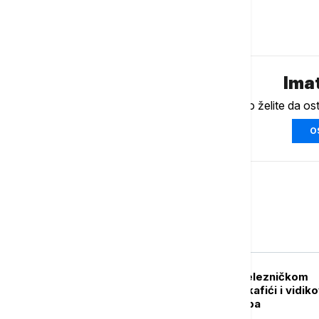
Komentari (
0
)
Imat
Ukoliko želite da os
O
Srbija
POLITIKA
Vučić o Starom železničkom
mostu: Tri nivoa, kafići i vidik
završetak do Ekspa