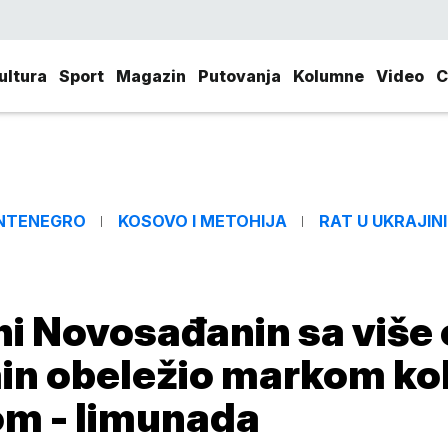
ultura
Sport
Magazin
Putovanja
Kolumne
Video
C
NTENEGRO
KOSOVO I METOHIJA
RAT U UKRAJINI
i Novosađanin sa više
ain obeležio markom kol
om - limunada