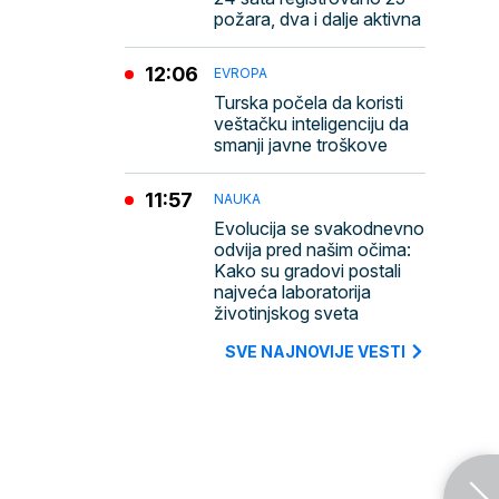
požara, dva i dalje aktivna
12:06
EVROPA
Turska počela da koristi
veštačku inteligenciju da
smanji javne troškove
11:57
NAUKA
Evolucija se svakodnevno
odvija pred našim očima:
Kako su gradovi postali
najveća laboratorija
životinjskog sveta
SVE NAJNOVIJE VESTI