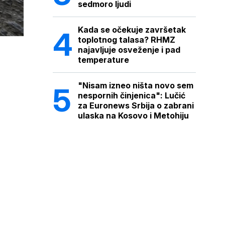
sedmoro ljudi
Kada se očekuje završetak
toplotnog talasa? RHMZ
najavljuje osveženje i pad
temperature
"Nisam izneo ništa novo sem
nespornih činjenica": Lučić
za Euronews Srbija o zabrani
ulaska na Kosovo i Metohiju