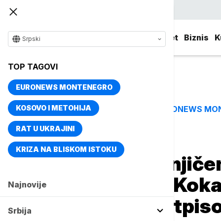
Srpski
Srbija
Evropa
Svet
Biznis
K
Srpski
TOP TAGOVI
EURONEWS MONTENEGRO
KOSOVO I METOHIJA
EURONEWS MO
TOP TAGOVI
RAT U UKRAJINI
Naslovna
Srbija
Aktuelno
KRIZA NA BLISKOM ISTOKU
Uhapšen osumnjičen
200 kila droge: Kok
Najnovije
a marihuanu natpis
Srbija