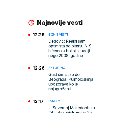
Najnovije vesti
12:29
BIZNIS VESTI
Đedović: Realni sam
optimista po pitanju NIS,
bićemo u boljoj situaciji
nego 2008. godine
12:26
AKTUELNO
Gust dim stiže do
Beograda: Pulmološkinja
upozorava ko je
najugroženiji
12:17
EVROPA
U Severnoj Makedoniji za
24 sata registrovano 25