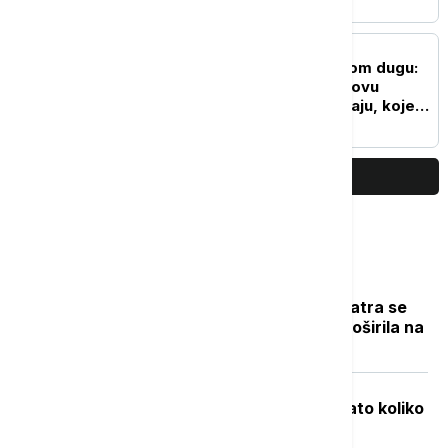
na Kosovo i Metohiju
DRUŠTVO
Čovečanstvo u ekološkom dugu:
Srbija svoje resurse za ovu
godinu potrošila još u maju, koje
su posledice i rešenja
PRIKAŽI JOŠ
Najčitanije
Novi požar u Deliblatskoj peščari: Vatra se
zbog vetra i visokih temperatura proširila na
više od 300 hektara (VIDEO)
Objavljene nove cene goriva: Poznato koliko
će koštati benzin i dizel