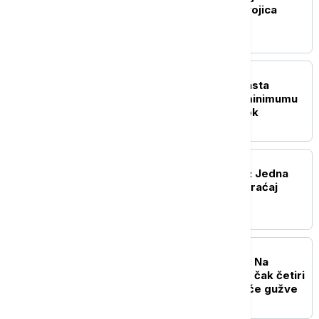
privedena na Jarinju: Dvojica
pušteni, jedan zadržan
DRUŠTVO
Tendencija manjeg porasta
Dunava: Na biološkom minimumu
Kolubara, Toplica i Timok
AKTUELNO
Lančani sudar na Gazeli: Jedna
osoba povređena, saobraćaj
usporen
AKTUELNO
Kolaps na granici Srbije: Na
jednom prelazu čeka se čak četiri
sata - evo gde su najveće gužve