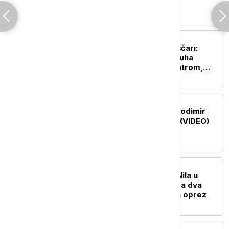
(FOTO, VIDEO)
AKTUELNO
Požar u Deliblatskoj peščari:
Direktor policije iz vazduha
koordinisao borbu sa vatrom,
poručio, nema povlačenja (VIDE0)
POLITIKA
Predsednik Ukrajine Volodimir
Zelenski stigao u Srbiju (VIDEO)
DRUŠTVO
Stigao virus Zapadnog Nila u
Srbiju: Registrovana prva dva
slučaja, Batut apeluje na oprez