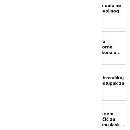
DRUŠTVO
Krkobabić: Nijedno veće selo ne
sme da bude bez Dobrovoljnog
vatrogasnog društva
POLITIKA
Ministar pravde prihvatio
inicijativu za brisanje sporne
odredbe iz predloga zakona o
javnom tužilaštvu
POLITIKA
Godišnjica zločina na Petrovačkoj
cesti: Dokle je stigao postupak za
masakr nad civilima?
POLITIKA
"Nisam izneo ništa novo sem
nespornih činjenica": Lučić za
Euronews Srbija o zabrani ulaska