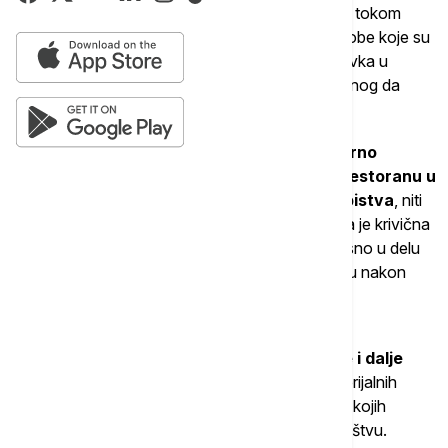
Iz tužilaštva dodaju da većina svedoka ispitanih tokom
istrage, uključujući suprugu oštećenog, kao i osobe koje su
bile u društvu Veselina M. tokom njegovog boravka u
restoranu, nisu potvrdili da je on pozvao oštećenog da
dođe u lokal bez pratnje obezbeđenja.
Tužilaštvo navodi i da je
tokom istrage nesporno
utvrđeno da Veselin M. nije bio prisutan u restoranu u
trenutku izvršenja krivičnog dela teškog ubistva
, niti
da je uklanjao tragove krivičnog dela, zbog čega je krivična
prijava protiv njega u tom delu odbačena, odnosno u delu
koji se odnosio na krivično delo pomoći učiniocu nakon
izvršenog krivičnog dela.
Iz Tužilaštva dodaju da se činjenično stanje i dalje
utvrđuje
, kao i da se nastavlja prikupljanje materijalnih
dokaza i sprovođenje naloženih veštačenja, od kojih
pojedina još nisu završena niti dostavljena tužilaštvu.