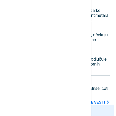
20:02
EVROPA
Mađar: Vodostaj Dunava kod nuklearke
Pakš od nedelje porastao za 13 centimetara
19:56
REGION
Alarm u Rumuniji: Dunav u porastu, očekuju
se bujične poplave na manjim rekama
19:50
EVROPA
Veliki udar na rusku opoziciju: Sud odlučuje
da li će Jabloko biti uklonjen sa izbornih
listića
19:44
BIZNIS VESTI
Kamiondžije na ivici novog udara: Brisel ćuti
- pravilo Šengena i dalje ih blokira
SVE NAJNOVIJE VESTI
euronews.ba