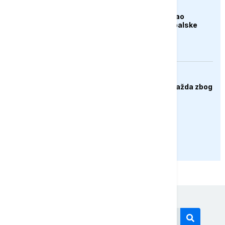
AKTUELNO
Apelacioni sud blokirao
izgradnju Trumpove balske
dvorane
DRUŠTVO
Protesti građana Goražda zbog
problema sa
vodosnabdijevanjem
PRIKAŽI JOŠ