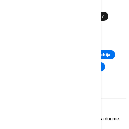
Više o...
VJT BEOGRAD
UBISTVO U RESTORANU 27
SENJAK
ISTRAGA UBISTVA
TOP TAGOVI
Euronews Montenegro
Kosovo i Metohija
Rat u Ukrajini
Kriza na Bliskom istoku
Komentari (
0
)
Imate mišljenje?
Ukoliko želite da ostavite komentar, kliknite na dugme.
OSTAVI KOMENTAR