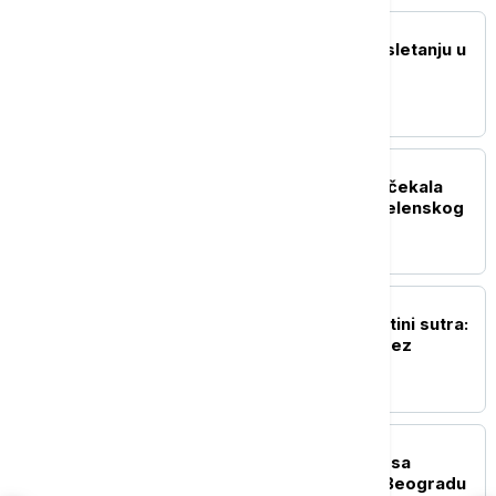
POLITIKA
Oglasio se Zelenski po sletanju u
Beograd: Ovo je rekao
predsednik Ukrajine
POLITIKA
Đedović Handanović dočekala
predsednika Ukrajine Zelenskog
(FOTO, VIDEO)
POLITIKA
Nastavak sednice u Prištini sutra:
Rok ističe, Kurti i dalje bez
dogovora
POLITIKA
Prvi snimci i fotografije sa
aerodroma: Zelenski u Beogradu