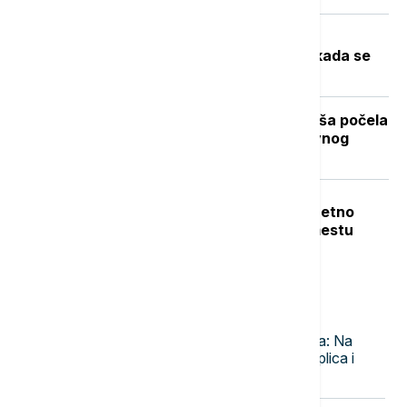
Toplotni talas u Srbiji na vrhuncu:
Temperature do 40 stepeni, a evo kada se
očekuje zahlađenje
Stiže dugo očekivano osveženje: Kiša počela
da pada u Beogradu posle višednevnog
toplotnog talasa (VIDEO, FOTO)
Teška nesreća u Dobanovcima: Teretno
vozilo udarilo pešaka, poginuo na mestu
Najnovije vesti
20:08
DRUŠTVO
Tendencija manjeg porasta Dunava: Na
biološkom minimumu Kolubara, Toplica i
Timok