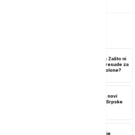
Srbija
POLITIKA
Zid ćutanja i nesaradnje: Zašto ni
posle 31 godine nema presude za
raketiranje izbegličke kolone?
POLITIKA
Drecun: Priština sprema novi
pokušaj marginalizacije Srpske
liste
DRUŠTVO
Tri policajca MUP-a Srbije