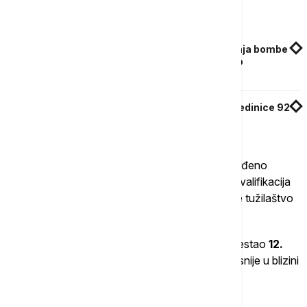
Povezane vesti
Uhapšena još dvojica muškaraca zbog bacanja bombe
na teretanu u Zemunu: Oglasilo se Više javno
tužilaštvo
Uhapšen zamenik komandanta Interventne jedinice 92
za kojim se tragalo
Nakon analize svih prikupljenih dokaza biće utvrđeno
konačno činjenično stanje, opis radnji i pravna kvalifikacija
dela za svakog od osumnjičenih, nakon čega će tužilaštvo
doneti odgovarajuću odluku.
U sklopu istrage povodom ubistva A.N, koji je nestao
12.
maja
, a čije je telo pronađeno nekoliko dana kasnije u blizini
Jarkovačkog jezera,
uhapšeno je više osoba
.