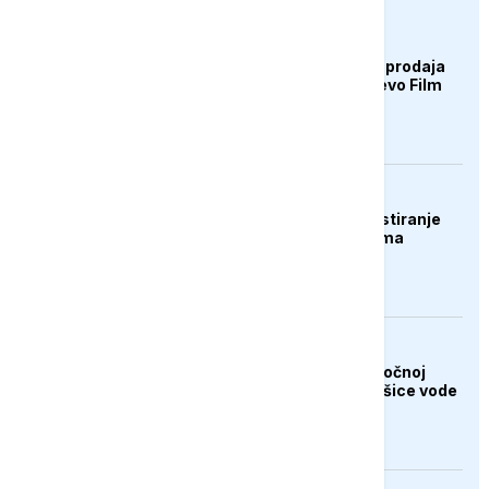
KULTURA
U ponedjeljak počinje prodaja
ulaznica za 32. Sarajevo Film
Festival
DRUŠTVO
Banjaluka: Počinje testiranje
novog cjevovoda prema
Tunjicama
AKTUELNO
Vanredno stanje u istočnoj
Slovačkoj zbog nestašice vode
za piće