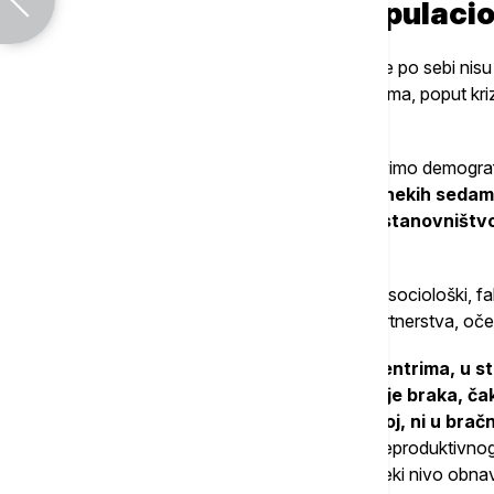
Dugoročni izazovi i populacio
Vasić upozorava da finansijske mere same po sebi nisu
Ključni problem leži u strukturnim preprekama, poput kriz
reproduktivnom dobu.
"Podaci nisu alarmantni za nas koji se bavimo demograf
evolutivni sled i trend koji je započeo nekih sed
skoro osamdeset godina, od kada se stanovništvo
kaže Vasić.
On dalje ističe da postoje razni, pre svega sociološki, f
ne učestvuje u reprodukciji poput krize partnerstva, oč
"
Kod stanovništva Srbije u urbanim centrima, u sta
period za sklapanje porodice, sklapanje braka, ča
partnerstva, dakle, nije ni u vanbračnoj, ni u bračn
imamo polovinu stanovništva primarnog reproduktivnog 
polovinom stanovništva dostignemo taj neki nivo obnavl