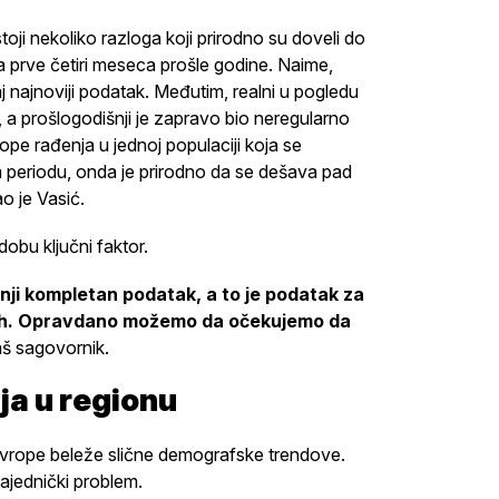
toji nekoliko razloga koji prirodno su doveli do
rve četiri meseca prošle godine. Naime,
j najnoviji podatak. Međutim, realni u pogledu
 a prošlogodišnji je zapravo bio neregularno
ope rađenja u jednoj populaciji koja se
m periodu, onda je prirodno da se dešava pad
o je Vasić.
dobu ključni faktor.
nji kompletan podatak, a to je podatak za
enih. Opravdano možemo da očekujemo da
aš sagovornik.
ja u regionu
 Evrope beleže slične demografske trendove.
zajednički problem.