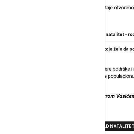
Pitanje efikasnosti populacione politike ostaje otvoren
Povezane vesti
U Italiji prošle godine zabeležen najniži natalitet 
Macura: Srbija snažno podržava žene koje žele da 
"Konstantna centriranost na finansijske mere podrške i
zemalja koje decenijama unazad sprovode populacionu po
kao što je u Švedskoj", zaključuje Vasić.
Kompletar razgovor sa profesorom Petrom Vasićem 
Više o...
DEMOGRAFIJA
NATALITET
PAD NATALITE