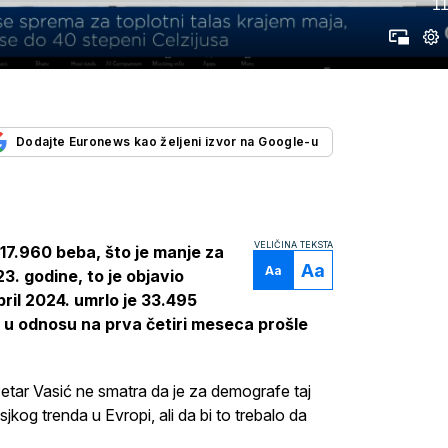
11
Dodajte Euronews kao željeni izvor na Google-u
VELIČINA TEKSTA
 17.960 beba, što je manje za
Aa
Aa
3. godine, to je objavio
pril 2024. umrlo je 33.495
to u odnosu na prva četiri meseca prošle
tar Vasić ne smatra da je za demografe taj
kog trenda u Evropi, ali da bi to trebalo da