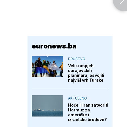
euronews.ba
DRUŠTVO
Veliki uspjeh
sarajevskih
planinara, osvojili
najviši vrh Turske
AKTUELNO
Hoće li Iran zatvoriti
Hormuz za
američke i
izraelske brodove?