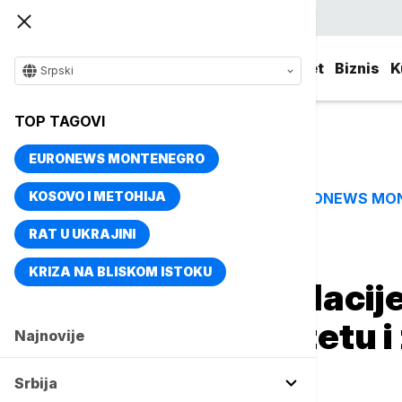
Srpski
Srbija
Evropa
Svet
Biznis
K
Srpski
TOP TAGOVI
EURONEWS MONTENEGRO
KOSOVO I METOHIJA
EURONEWS MO
TOP TAGOVI
RAT U UKRAJINI
Naslovna
Srbija
Društvo
KRIZA NA BLISKOM ISTOKU
Spirala depopulacije
podaci o natalitetu i
Najnovije
rešenje
Srbija