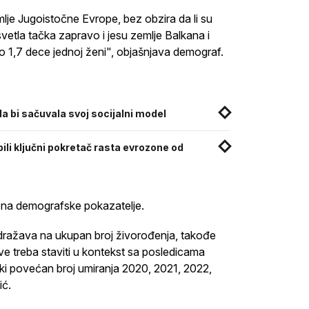
mlje Jugoistočne Evrope, bez obzira da li su
svetla tačka zapravo i jesu zemlje Balkana i
o 1,7 dece jednoj ženi", objašnjava demograf.
a bi sačuvala svoj socijalni model
ili ključni pokretač rasta evrozone od
u na demografske pokazatelje.
dražava na ukupan broj živorođenja, takođe
ve treba staviti u kontekst sa posledicama
eki povećan broj umiranja 2020, 2021, 2022,
ić.