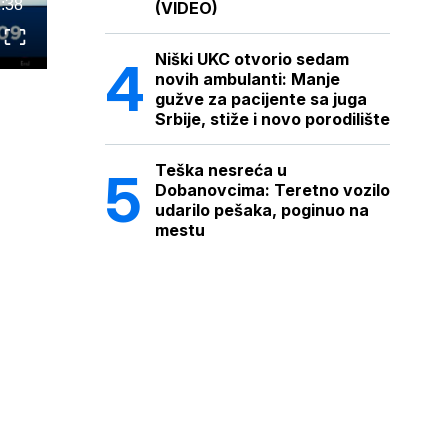
:38
(VIDEO)
Niški UKC otvorio sedam
novih ambulanti: Manje
gužve za pacijente sa juga
Srbije, stiže i novo porodilište
Teška nesreća u
Dobanovcima: Teretno vozilo
udarilo pešaka, poginuo na
mestu