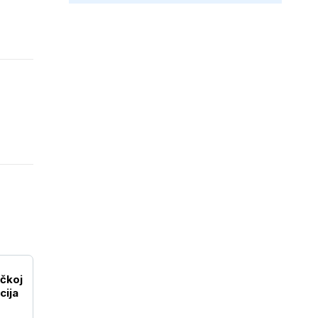
ačkoj
cija