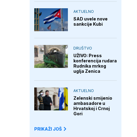
AKTUELNO
SAD uvele nove
sankcije Kubi
DRUŠTVO
UŽIVO: Press
konferencija rudara
Rudnika mrkog
uglja Zenica
AKTUELNO
Zelenski smijenio
ambasadore u
Hrvatskoj i Crnoj
Gori
PRIKAŽI JOŠ