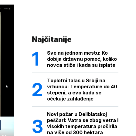
Najčitanije
Sve na jednom mestu: Ko
dobija državnu pomoć, koliko
novca stiže i kada su isplate
Toplotni talas u Srbiji na
vrhuncu: Temperature do 40
stepeni, a evo kada se
očekuje zahlađenje
Novi požar u Deliblatskoj
peščari: Vatra se zbog vetra i
visokih temperatura proširila
na više od 300 hektara