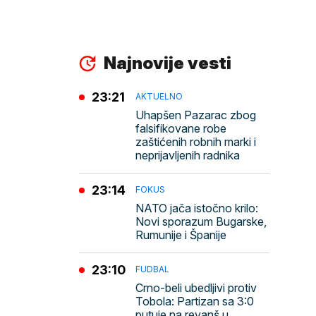
Najnovije vesti
23:21
AKTUELNO
Uhapšen Pazarac zbog
falsifikovane robe
zaštićenih robnih marki i
neprijavljenih radnika
23:14
FOKUS
NATO jača istočno krilo:
Novi sporazum Bugarske,
Rumunije i Španije
23:10
FUDBAL
Crno-beli ubedljivi protiv
Tobola: Partizan sa 3:0
putuje na revanš u