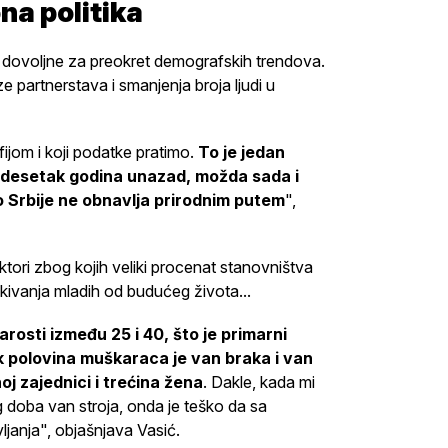
na politika
 dovoljne za preokret demografskih trendova.
e partnerstava i smanjenja broja ljudi u
ijom i koji podatke pratimo.
To je jedan
amdesetak godina unazad, možda sada i
 Srbije ne obnavlja prirodnim putem
",
aktori zbog kojih veliki procenat stanovništva
ekivanja mladih od budućeg života...
rosti između 25 i 40, što je primarni
k polovina muškaraca je van braka i van
oj zajednici i trećina žena
. Dakle, kada mi
doba van stroja, onda je teško da sa
janja", objašnjava Vasić.