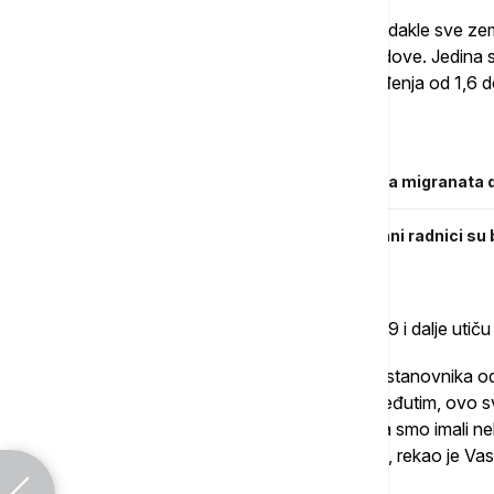
"U suštini sve zemlje koje okružuju Srbiju, dakle sve ze
članice EU ili nisu, beleže slične neke trendove. Jedina 
Jugoistočne Evrope koje beleže stope rađenja od 1,6 d
Povezane vesti
Francuska mora da primi hiljade radnika migranata d
Studija Evropske centralne banke: Strani radnici su b
pandemije
Pored toga, posledice pandemije kovida-19 i dalje utič
"Imamo činjenicu da kako se ukupan broj stanovnika o
se odražava na ukupan broj umrlih lica. Međutim, ovo s
kovid-19 krize koja je nastupila 2020. kada smo imali n
nakon čega je naravno usledio jedan pad", rekao je Vas