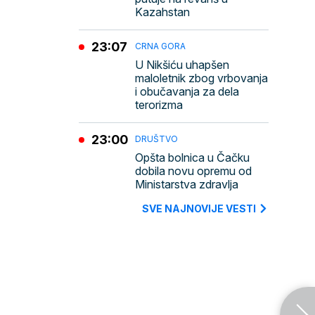
Kazahstan
23:07
CRNA GORA
U Nikšiću uhapšen
maloletnik zbog vrbovanja
i obučavanja za dela
terorizma
23:00
DRUŠTVO
Opšta bolnica u Čačku
dobila novu opremu od
Ministarstva zdravlja
SVE NAJNOVIJE VESTI