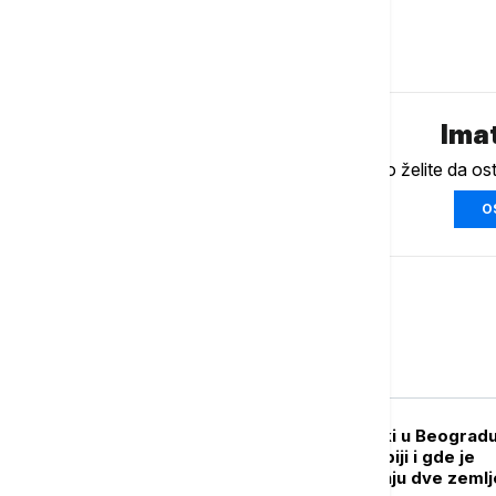
Komentari (
0
)
Imat
Ukoliko želite da os
O
Srbija
POLITIKA
Volodimir Zelenski u Beogradu
donosi poseta Srbiji i gde je
prostor za saradnju dve zemlj