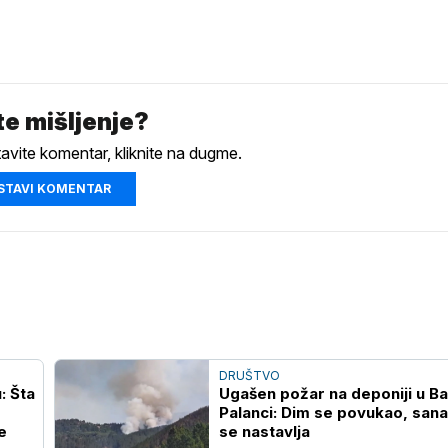
e mišljenje?
tavite komentar, kliknite na dugme.
STAVI KOMENTAR
DRUŠTVO
: Šta
Ugašen požar na deponiji u B
Palanci: Dim se povukao, sana
e
se nastavlja