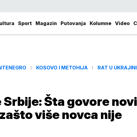
ultura
Sport
Magazin
Putovanja
Kolumne
Video
C
NTENEGRO
KOSOVO I METOHIJA
RAT U UKRAJINI
 Srbije: Šta govore nov
 zašto više novca nije