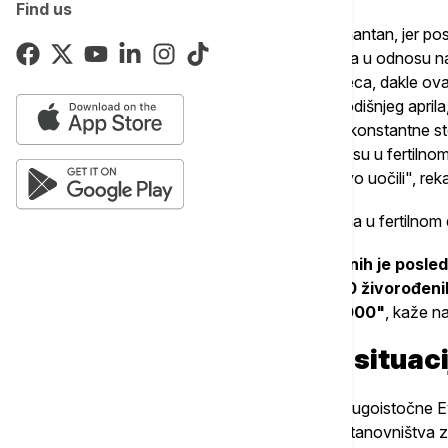
Find us
"Ja se ne bih složio da je taj podatak alarmantan, jer pos
ovakvog podatka, odnosno ovakvog pada u odnosu na p
naročiti pad se dogodio u toku aprila meseca, dakle ova
sezonalnosti rađenja jeste podatak ovogodišnjeg aprila,
visok. Druga stvar jeste da je pri održanju konstantne st
smanjuje, dakle da je sve manje žena koje su u fertilno
broja živorođenih, a to smo mi ovde upravo uočili", reka
Vasić naglašava da je smanjenje broja žena u fertilnom 
"
Podatak o najmanjem broju živorođenih je posled
2024. godinu kada je bilo nekih 60.300 živorođ
će u 2025. to biti između 57.000 i 58.000"
, kaže n
Posledice pandemije i situaci
Srbija nije izuzetak u regionu, gde zemlje Jugoistočne
Vasić ističe da je pad nataliteta i starenje stanovništva 