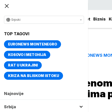
Srpski
Srbija
Evropa
Svet
Biznis
K
Srpski
TOP TAGOVI
EURONEWS MONTENEGRO
KOSOVO I METOHIJA
EURONEWS MO
TOP TAGOVI
RAT U UKRAJINI
Naslovna
Srbija
Politika
KRIZA NA BLISKOM ISTOKU
Kolegijum: Izmenom 
država studentima p
Najnovije
školarine
Srbija