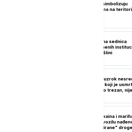
Ković: Prebilovci simbolizuju
genocid nad Srbima na teritori
NDH
POLITIKA
Danas konstitutivna sednica
skupštine privremenih instituc
samouprave u Prištini
AKTUELNO
Tužilaštvo otkrilo uzrok nesr
kod Šapca: Vozač koji je usmrt
dvojicu radnika bio trezan, nij
prilagodio brzinu
AKTUELNO
Velika zaplena kokaina i mari
u Novom Sadu: U vozilu nađen
kilograma "brendirane" droge