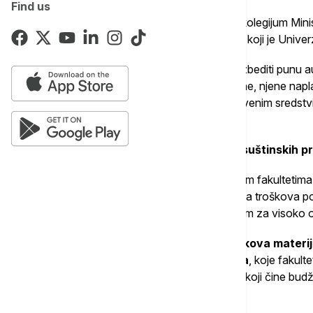
Find us
U zaključicma se navodi i da će rektorski kolegijum Mini
i dopuna Zakona o visokom obrazovanju, koji je Univer
Kao drugi zaključak navode da treba obezbediti punu auto
Srbija u pogledu utvrđivanja visine školarine, njene na
iznosom tako stečenih prihoda kao sopstvenim sredstvi
univerziteta i fakulteta.
Kako dodaju, to predstavlja jedan od suštinskih p
Jedan od zaključaka je i da treba da se svim fakultetima
iznosa stalnih troškova, kao i punog iznosa troškova 
zakonom i posebnim kolektivnim ugovorom za visoko 
Takođe, treba
obezbediti i pokriće troškova materi
srazmernom udelu budžetskih prihoda
, koje fakult
zbirnom iznosu prihoda svakog fakulteta, koji čine budže
sopstveni prihodi od školarina.