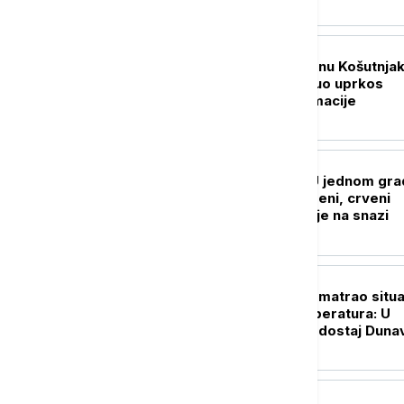
uhapšena trojica
AKTUELNO
Tragedija na bazenu Košutnjak
Muškarac preminuo uprkos
pokušajima reanimacije
DRUŠTVO
Srbija se usijala: U jednom gr
izmereno 40 stepeni, crveni
meteo-alarm i dalje na snazi
DRUŠTVO
Operativni tim razmatrao situa
zbog visokih temperatura: U
fokusu požari i vodostaj Duna
najavljene nove mere
POLITIKA