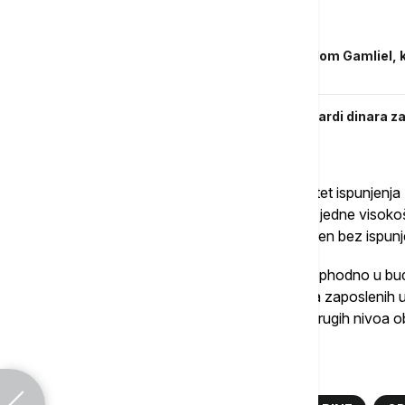
Povezane vesti
Begović sa izraelskom ministarkom Gilom Gamliel, k
nauke i obrazovanja
Mali o obezbeđenju dodatnih 12,01 milijardi dinara 
odsto
U zaključcima se ističe da utvrđeni modalitet ispunjen
pada budžetskih ni sopstvenih prihoda niti jedne visoko
Srbija, u odnosu na iznos koji bi bio ostvaren bez ispu
Dodaju da je pored svega navedenog neophodno u bud
izjednačavanje osnovice za obračun plata zaposlenih
obračun plata zaposlenih u ustanovama drugih nivoa o
Više o...