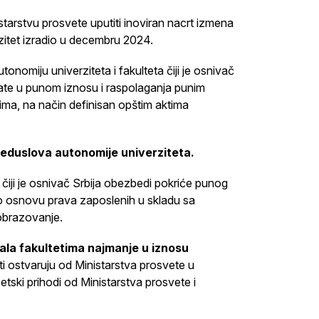
starstvu prosvete uputiti inoviran nacrt izmena
zitet izradio u decembru 2024.
nomiju univerziteta i fakulteta čiji je osnivač
plate u punom iznosu i raspolaganja punim
ma, na način definisan opštim aktima
reduslova autonomije univerziteta.
 čiji je osnivač Srbija obezbedi pokriće punog
po osnovu prava zaposlenih u skladu sa
obrazovanje.
jala fakultetima najmanje u iznosu
eti ostvaruju od Ministarstva prosvete u
tski prihodi od Ministarstva prosvete i