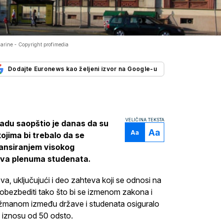
larine -
Copyright profimedia
Dodajte Euronews kao željeni izvor na Google-u
VELIČINA TEKSTA
radu saopštio je danas da su
Aa
Aa
ojima bi trebalo da se
nansiranjem visokog
eva plenuma studenata.
va, uključujući i deo zahteva koji se odnosi na
 obezbediti tako što bi se izmenom zakona i
anžmanom između države i studenata osiguralo
u iznosu od 50 odsto.