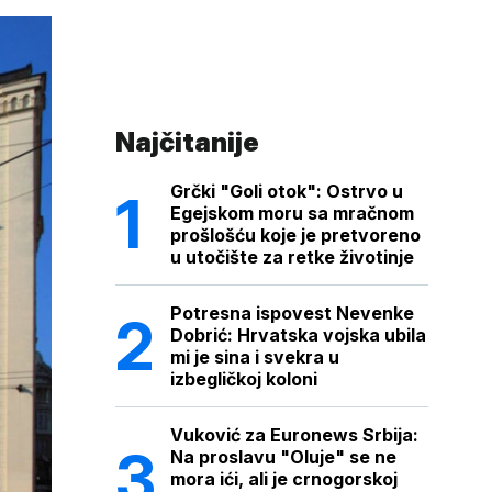
Najčitanije
Grčki "Goli otok": Ostrvo u
Egejskom moru sa mračnom
prošlošću koje je pretvoreno
u utočište za retke životinje
Potresna ispovest Nevenke
Dobrić: Hrvatska vojska ubila
mi je sina i svekra u
izbegličkoj koloni
Vuković za Euronews Srbija:
Na proslavu "Oluje" se ne
mora ići, ali je crnogorskoj