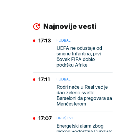
Najnovije vesti
17:13
FUDBAL
UEFA ne odustaje od
smene Infantina, prvi
čovek FIFA dobio
podršku Afrike
17:11
FUDBAL
Rodri neće u Real već je
dao zeleno svetlo
Barseloni da pregovara sa
Mančesterom
17:07
DRUŠTVO
Energetski alarm zbog
niskog vodostaja Dunava: