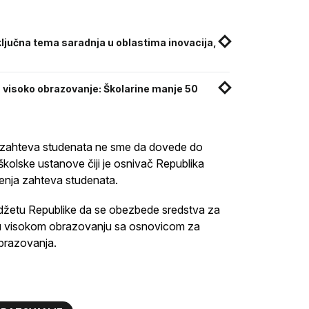
ljučna tema saradnja u oblastima inovacija,
za visoko obrazovanje: Školarine manje 50
ja zahteva studenata ne sme da dovede do
školske ustanove čiji je osnivač Republika
njenja zahteva studenata.
žetu Republike da se obezbede sredstva za
 u visokom obrazovanju sa osnovicom za
brazovanja.