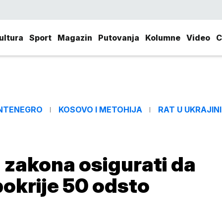
ultura
Sport
Magazin
Putovanja
Kolumne
Video
C
NTENEGRO
KOSOVO I METOHIJA
RAT U UKRAJINI
zakona osigurati da
okrije 50 odsto