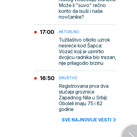
Može li "suvo" rečno
korito da isuši i naše
novčanike?
17:00
AKTUELNO
Tužilaštvo otkrilo uzrok
nesreće kod Šapca:
Vozač koji je usmrtio
dvojicu radnika bio trezan,
nije prilagodio brzinu
16:50
DRUŠTVO
Registrovana prva dva
slučaja groznice
Zapadnog Nila u Srbiji:
Oboleli imaju 75 i 82
godine
SVE NAJNOVIJE VESTI