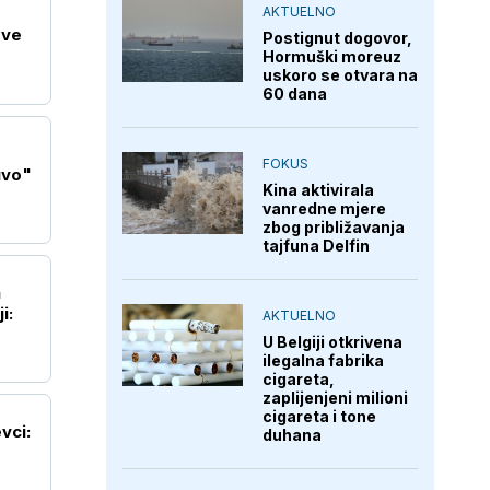
AKTUELNO
ove
Postignut dogovor,
Hormuški moreuz
uskoro se otvara na
60 dana
FOKUS
uvo"
Kina aktivirala
vanredne mjere
zbog približavanja
tajfuna Delfin
a
i:
AKTUELNO
U Belgiji otkrivena
ilegalna fabrika
cigareta,
zaplijenjeni milioni
cigareta i tone
vci:
duhana