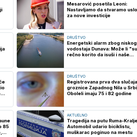
Mesarović posetila Leoni:
ji
Nastavljamo da stvaramo usl
za nove investicije
DRUŠTVO
Energetski alarm zbog niskog
ija
vodostaja Dunava: Može li "s
rečno korito da isuši i naše
novčanike?
DRUŠTVO
eće
Registrovana prva dva slučaj
io
groznice Zapadnog Nila u Srbij
e
Oboleli imaju 75 i 82 godine
AKTUELNO
haune
Tragedija na putu Ruma-Kralje
o 85
Automobil udario biciklistu,
,
muškarac poginuo na mestu