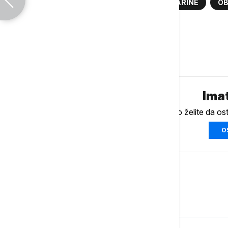
REKTORAT
KOLEGIJUM
ŠKOLARINE
O
MINISTARSTVO PROSVETE
Komentari (
0
)
Imat
Ukoliko želite da os
O
Srbija
POLITIKA