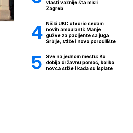
vlasti važnije šta misli
Zagreb
Niški UKC otvorio sedam
novih ambulanti: Manje
gužve za pacijente sa juga
Srbije, stiže i novo porodilište
Sve na jednom mestu: Ko
dobija državnu pomoć, koliko
novca stiže i kada su isplate