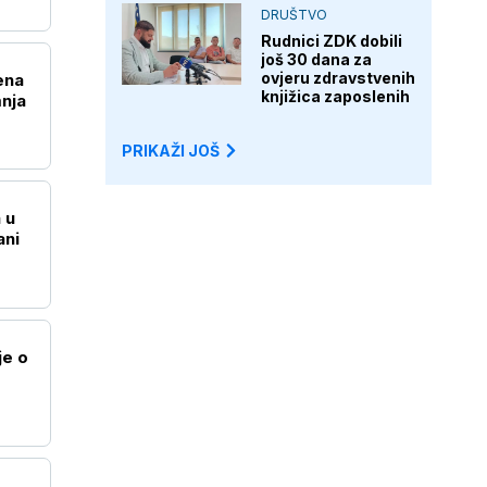
DRUŠTVO
Rudnici ZDK dobili
još 30 dana za
ovjeru zdravstvenih
ena
knjižica zaposlenih
nja
PRIKAŽI JOŠ
 u
ani
je o
g