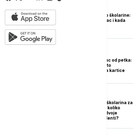
DRUŠTVO
Država vraća 50 odsto školarine:
Ko je danas dobio novac i kada
stiže sledeća uplata
DRUŠTVO
Studenti dobijaju novac od petka:
Počinje povrat 50 odsto
školarine, pare ležu na kartice
DRUŠTVO
UB ne povećava cene školarina za
novu školsku godinu - koliko
novca će morati da izdvoje
samofinasirajući studenti?