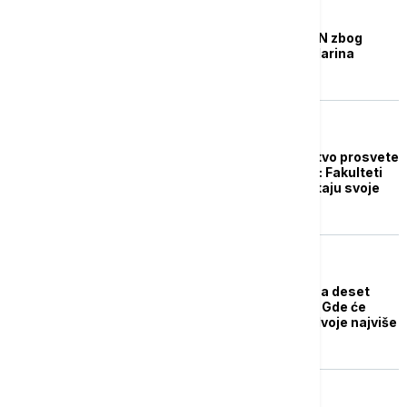
DRUŠTVO
Protest studenata FPN zbog
najave povećanja školarina
DRUŠTVO
Oglasilo se Ministarstvo prosvete
o povećanju školarina: Fakulteti
još jednom da preispitaju svoje
odluke
DRUŠTVO
Nove cene školarina na deset
fakulteta u Beogradu: Gde će
studenti morati da izdvoje najviše
novca?
DRUŠTVO