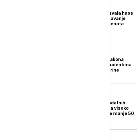
POLITIKA
Brnabić: Opozicija izazvala haos
želeći da spreči ispunjavanje
četvrtog zahteva studenata
POLITIKA
Kolegijum: Izmenom zakona
osigurati da država studentima
pokrije 50 odsto školarine
BIZNIS VESTI
Mali o obezbeđenju dodatnih
12,01 milijardi dinara za visoko
obrazovanje: Školarine manje 50
odsto