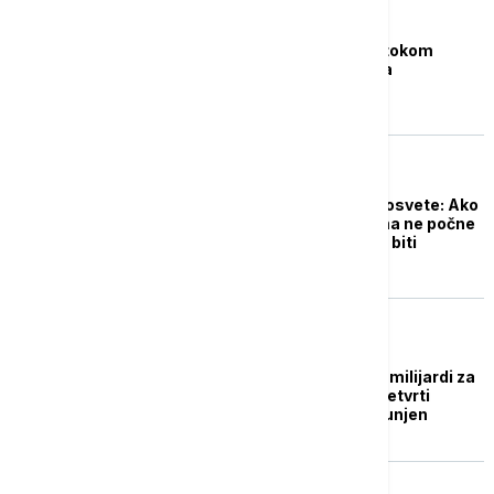
DRUŠTVO
Studentske obaveze tokom
blokade - šta će biti sa
školarinama?
DRUŠTVO
Pomoćnik ministra prosvete: Ako
nastava na fakultetima ne počne
do 15. aprila godina će biti
izgubljena
POLITIKA
Mali: Prebacili smo 12 milijardi za
visoko obrazovanje, četvrti
zahtev studenata ispunjen