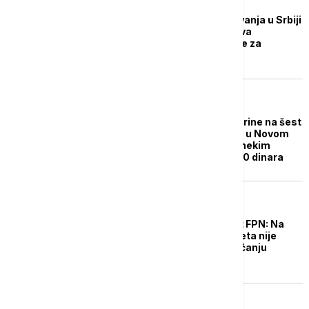
POLITIKA
Cene visokog obrazovanja u Srbiji
i inostranstvu: Šta nova
izdvajanja Vlade znače za
studente?
DRUŠTVO
Od oktobra veće školarine na šest
fakulteta Univerziteta u Novom
Sadu: Cene skaču na nekim
programima do 30.000 dinara
DRUŠTVO
Studentski parlament FPN: Na
sednici Saveta fakulteta nije
doneta odluka o povećanju
školarina