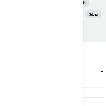
Euronews Srbija
Volodimir Zelenski
Aleksandar Vučić
Dunav
Požar
Srbija
Ukrajina
Beograd
Teme
Srbija
Evropa
Svet
Biznis
Kultura
Sport