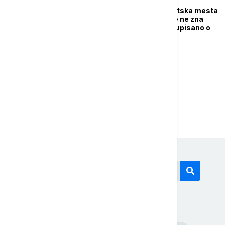
Kasne kvote za budžetska mesta
na fakultetima: Još se ne zna
koliko će brucoša biti upisano o
trošku države
1
2
Današnji tagovi