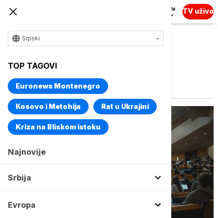
TV uživo
Srpski
TOP TAGOVI
Vise o temi
Školarine
Euronews Montenegro
Kosovo i Metohija
Rat u Ukrajini
Kriza na Bliskom istoku
Najnovije
Srbija
Evropa