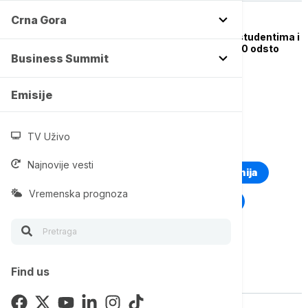
Crna Gora
POLITIKA
Samofinansirajućim studentima i
ove godine povraćaj 50 odsto
Business Summit
plaćene školarine
Emisije
TV Uživo
TOP TAGOVI
Najnovije vesti
Euronews Montenegro
Kosovo i Metohija
Vremenska prognoza
Rat u Ukrajini
Kriza na Bliskom istoku
Find us
Vise o temi