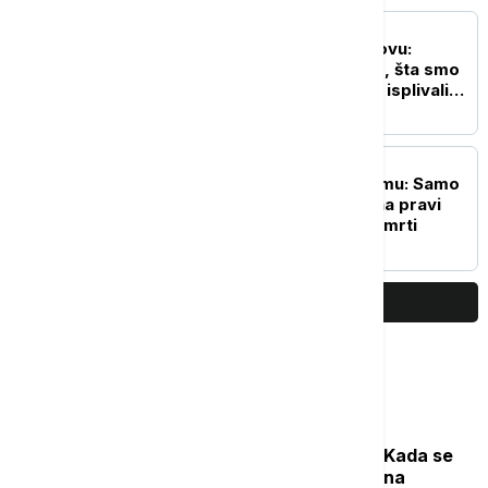
DRUŠTVO
Euronews Srbija u Prahovu:
Vodostaj pao na -124cm, šta smo
zatekli na mestu gde su isplivali
ostaci nacističkih brodova
DRUŠTVO
Rezerve krvi na minimumu: Samo
pola sata vašeg vremena pravi
razliku između života i smrti
PRIKAŽI JOŠ
Najčitanije
Počela sezona cvetanja ambrozije: Kada se
očekuje najveća koncentracija polena