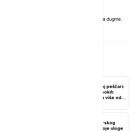
Imate mišljenje?
Ukoliko želite da ostavite komentar, kliknite na dugme.
OSTAVI KOMENTAR
Srbija
AKTUELNO
Novi požar u Deliblatskoj peščari:
Vatra se zbog vetra i visokih
temperatura proširila na više od
300 hektara (VIDEO)
AKTUELNO
Otkriveni svi detalji zverskog
ubistva na Karaburmi: Koje uloge