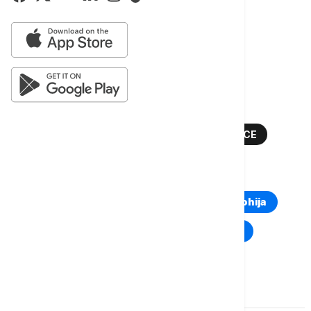
Više o...
NASLOVNE STRANE
NASLOVNE STRANE SUTRAŠNJIH NOVINA
DNEVNE NOVINE
SUTRAŠNJE NASLOVNICE
TOP TAGOVI
Euronews Montenegro
Kosovo i Metohija
Rat u Ukrajini
Kriza na Bliskom istoku
Komentari (
0
)