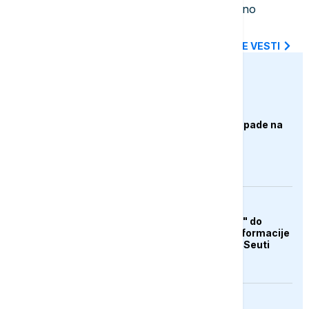
potezi i institucionalni pritisci dodatno
produbljuju nepoverenje
SVE NAJNOVIJE VESTI
euronews.ba
AKTUELNO
Izrael izveo zračne napade na
Liban, ima poginulih
AKTUELNO
Od "otvorene granice" do
teorija zavjere: Dezinformacije
koje su pratile krizu u Seuti
FOKUS