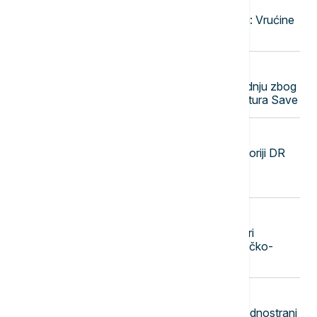
23:47
EVROPA
Narandžasto upozorenje u Moskvi: Vrućine
će trajati do druge dekade avgusta
23:38
EVROPA
Nuklearka Krško smanjuje proizvodnju zbog
niskog vodostaja i visokih temperatura Save
23:29
FOKUS
SZO: Najveća epidemija ebole u istoriji DR
Konga se pogoršava, skoro 4.000
zaraženih i više od 1.700 umrlih
23:20
DRUŠTVO
Beograd dobija novu atrakciju: Stari
železnički most pretvara se u pešačko-
biciklistički most sa zelenilom
23:11
POLITIKA
Gradonačelnik Zubinog Potoka: Jednostrani