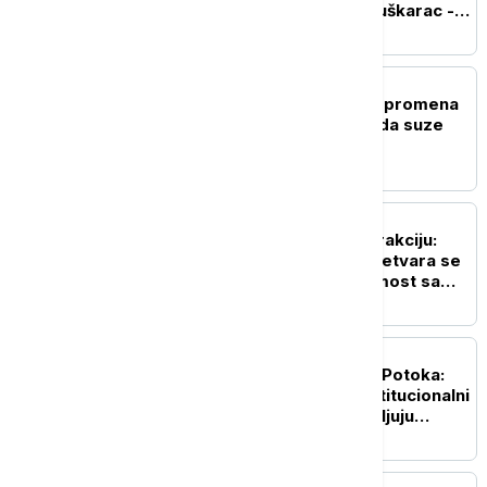
su imale žene, a koju muškarac -
oglasilo se VJT
DRUŠTVO
Polazak u vrtić je velika promena
za celu porodicu: Kako da suze
traju što kraće (VIDEO)
DRUŠTVO
Beograd dobija novu atrakciju:
Stari železnički most pretvara se
u pešačko-biciklistički most sa
zelenilom
POLITIKA
Gradonačelnik Zubinog Potoka:
Jednostrani potezi i institucionalni
pritisci dodatno produbljuju
nepoverenje