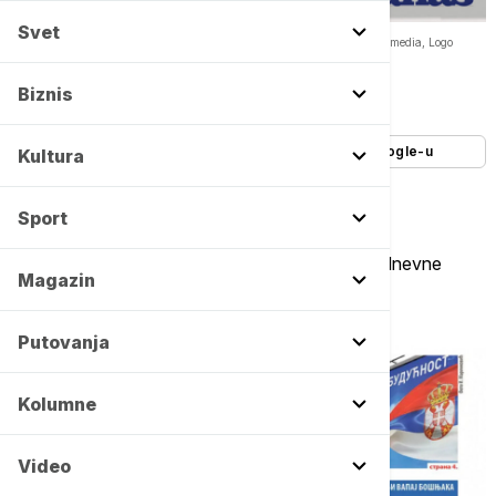
Svet
Naslovne strane dnevne štampe za četvrtak, 14. maj -
Copyright Profimedia, Logo
Autor:
Euronews Srbija
Biznis
13/05/2026
-
20:12
Dodajte Euronews kao željeni izvor na Google-u
Kultura
Sport
Pogledajte šta na naslovnim stranama donose dnevne
Magazin
novine u Srbiji u izdanju za četvrtak, 14. maj
Putovanja
Kolumne
Video