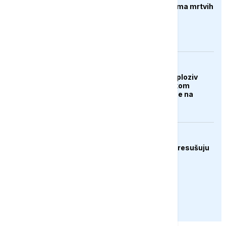
Pucnjava u Americi, ima mrtvih
AKTUELNO
Dron koji je nosio eksploziv
pronađen na njemačkom
aerodromu, sumnja se na
Rusiju
EVROPA
Rijeke širom Evrope presušuju
PRIKAŽI JOŠ