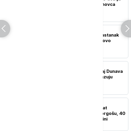
državnu pomoć, koliko novca
stiže i kada su isplate
POLITIKA
Bez rešenja u Prištini: Sastanak
Kurtija i Abdidžikua ponovo
završen bez dogovora
DRUŠTVO
Rekordno nizak vodostaj Dunava
nije slučajnost: Šta pokazuju
podaci i šta nas čeka
AKTUELNO
Putnička vozila čekaju sat
vremena na izlazu na Horgošu, 40
minuta na ulazu na Gradini