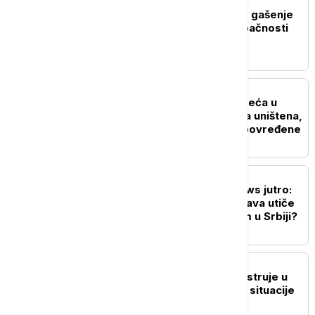
DRUŠTVO
Požari u Ibarskoj klisuri, gašenje
otežano zbog nepristupačnosti
terena
AKTUELNO
Teška saobraćajna nesreća u
Grockoj: Dva automobila uništena,
Hitna pomoć zbrinjava povređene
DRUŠTVO
Probudite se uz Euronews jutro:
Da li nizak vodostaj Dunava utiče
na snabdevanje gorivom u Srbiji?
DRUŠTVO
Nema restrikcija vode i struje u
Srbiji: Štab za vanredne situacije
objavio najnovije stanje