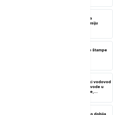
POLITIKA
Dačić priredio večeru za
namibijsku koleginicu Lusiju
Ipumbu
POLITIKA
Naslovne strane dnevne štampe
za četvrtak, 6. avgust
AKTUELNO
Direktor JKP Beogradski vodovod
i kanalizacija: Potrošnja vode u
Beogradu blizu rekordne,
vodosnabdevanje stabilno
DRUŠTVO
Sve na jednom mestu: Ko dobija