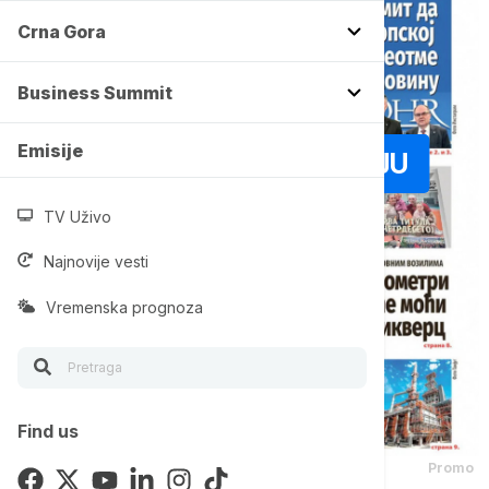
Crna Gora
Business Summit
Emisije
POGLEDAJ GALERIJU
TV Uživo
Najnovije vesti
Vremenska prognoza
Find us
Promo