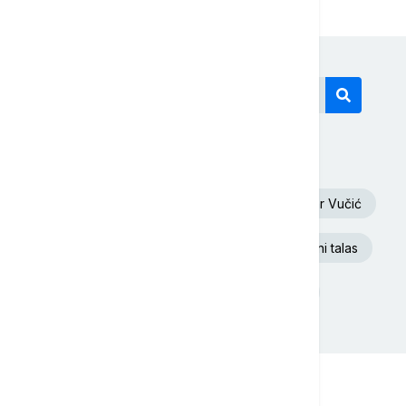
Današnji tagovi
Oluja
Euronews Srbija
Aleksandar Vučić
Dunav
Republika Srpska
Toplotni talas
Rat u Ukrajini
Donald Tramp