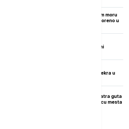
Grčki "Goli otok": Ostrvo u Egejskom moru
sa mračnom prošlošću koje je pretvoreno u
utočište za retke životinje
Beživotna tela izvučena iz Đetinje:
Pronađena na Gradskoj plaži u blizini
potonulog splava
Potresna ispovest Nevenke Dobrić:
Hrvatska vojska ubila mi je sina i svekra u
izbegličkoj koloni
Veliki požar na Novom Beogradu: Vatra guta
barake, pet vatrogasnih vozila na licu mesta
Najnovije vesti