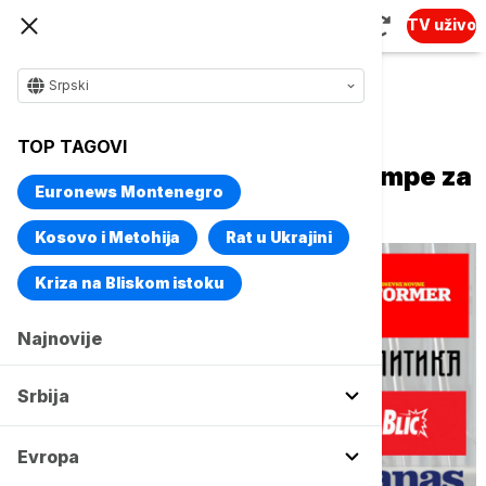
TV uživo
Srpski
Naslovna
Srbija
Politika
TOP TAGOVI
Naslovne strane dnevne štampe za
Euronews Montenegro
četvrtak, 14. maj
Kosovo i Metohija
Rat u Ukrajini
Kriza na Bliskom istoku
Najnovije
Srbija
Evropa