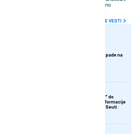
potezi i institucionalni pritisci dodatno
produbljuju nepoverenje
SVE NAJNOVIJE VESTI
euronews.ba
AKTUELNO
Izrael izveo zračne napade na
Liban, ima poginulih
AKTUELNO
Od "otvorene granice" do
teorija zavjere: Dezinformacije
koje su pratile krizu u Seuti
FOKUS