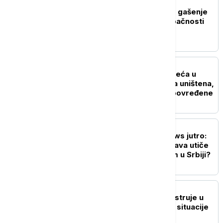
DRUŠTVO
Požari u Ibarskoj klisuri, gašenje
otežano zbog nepristupačnosti
terena
AKTUELNO
Teška saobraćajna nesreća u
Grockoj: Dva automobila uništena,
Hitna pomoć zbrinjava povređene
DRUŠTVO
Probudite se uz Euronews jutro:
Da li nizak vodostaj Dunava utiče
na snabdevanje gorivom u Srbiji?
DRUŠTVO
Nema restrikcija vode i struje u
Srbiji: Štab za vanredne situacije
objavio najnovije stanje