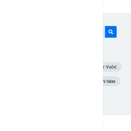
Današnji tagovi
Oluja
Euronews Srbija
Aleksandar Vučić
Dunav
Republika Srpska
Toplotni talas
Rat u Ukrajini
Donald Tramp