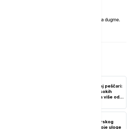
Imate mišljenje?
Ukoliko želite da ostavite komentar, kliknite na dugme.
OSTAVI KOMENTAR
Srbija
AKTUELNO
Novi požar u Deliblatskoj peščari:
Vatra se zbog vetra i visokih
temperatura proširila na više od
300 hektara (VIDEO)
AKTUELNO
Otkriveni svi detalji zverskog
ubistva na Karaburmi: Koje uloge