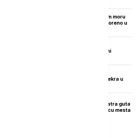
Grčki "Goli otok": Ostrvo u Egejskom moru
sa mračnom prošlošću koje je pretvoreno u
utočište za retke životinje
Beživotna tela izvučena iz Đetinje:
Pronađena na Gradskoj plaži u blizini
potonulog splava
Potresna ispovest Nevenke Dobrić:
Hrvatska vojska ubila mi je sina i svekra u
izbegličkoj koloni
Veliki požar na Novom Beogradu: Vatra guta
barake, pet vatrogasnih vozila na licu mesta
Najnovije vesti