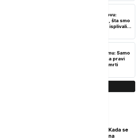
DRUŠTVO
Euronews Srbija u Prahovu:
Vodostaj pao na -124cm, šta smo
zatekli na mestu gde su isplivali
ostaci nacističkih brodova
DRUŠTVO
Rezerve krvi na minimumu: Samo
pola sata vašeg vremena pravi
razliku između života i smrti
PRIKAŽI JOŠ
Najčitanije
Počela sezona cvetanja ambrozije: Kada se
očekuje najveća koncentracija polena