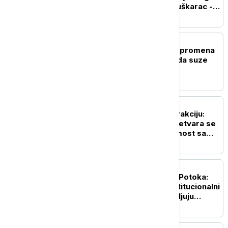
su imale žene, a koju muškarac -
oglasilo se VJT
DRUŠTVO
Polazak u vrtić je velika promena
za celu porodicu: Kako da suze
traju što kraće (VIDEO)
DRUŠTVO
Beograd dobija novu atrakciju:
Stari železnički most pretvara se
u pešačko-biciklistički most sa
zelenilom
POLITIKA
Gradonačelnik Zubinog Potoka:
Jednostrani potezi i institucionalni
pritisci dodatno produbljuju
nepoverenje