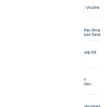
23:47
EVROPA
Narandžasto upozorenje u Moskvi: Vrućine
će trajati do druge dekade avgusta
23:38
EVROPA
Nuklearka Krško smanjuje proizvodnju zbog
niskog vodostaja i visokih temperatura Save
23:29
FOKUS
SZO: Najveća epidemija ebole u istoriji DR
Konga se pogoršava, skoro 4.000
zaraženih i više od 1.700 umrlih
23:20
DRUŠTVO
Beograd dobija novu atrakciju: Stari
železnički most pretvara se u pešačko-
biciklistički most sa zelenilom
23:11
POLITIKA
Gradonačelnik Zubinog Potoka: Jednostrani