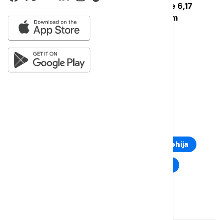
stranka na KiM - Srpska lista (SL) osvojila je 6,17
odsto, odnosno 42.761 glas, dok je u srpskim
sredinama osvojila apsolutnu većinu.
Više o...
ANA BRNABIĆ
SRPSKA LISTA
KOSOVO I METOHIJA
IZBORI
TOP TAGOVI
Euronews Montenegro
Kosovo i Metohija
Rat u Ukrajini
Kriza na Bliskom istoku
Komentari (
0
)