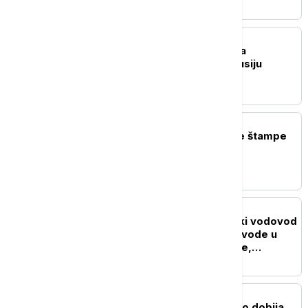
POLITIKA
Dačić priredio večeru za
namibijsku koleginicu Lusiju
Ipumbu
POLITIKA
Naslovne strane dnevne štampe
za četvrtak, 6. avgust
AKTUELNO
Direktor JKP Beogradski vodovod
i kanalizacija: Potrošnja vode u
Beogradu blizu rekordne,
vodosnabdevanje stabilno
DRUŠTVO
Sve na jednom mestu: Ko dobija