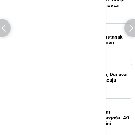
državnu pomoć, koliko novca
stiže i kada su isplate
POLITIKA
Bez rešenja u Prištini: Sastanak
Kurtija i Abdidžikua ponovo
završen bez dogovora
DRUŠTVO
Rekordno nizak vodostaj Dunava
nije slučajnost: Šta pokazuju
podaci i šta nas čeka
AKTUELNO
Putnička vozila čekaju sat
vremena na izlazu na Horgošu, 40
minuta na ulazu na Gradini