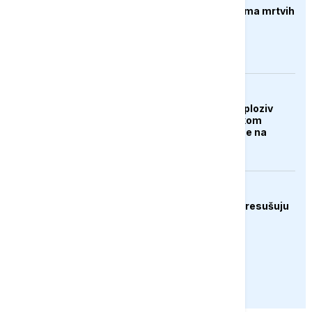
Pucnjava u Americi, ima mrtvih
AKTUELNO
Dron koji je nosio eksploziv
pronađen na njemačkom
aerodromu, sumnja se na
Rusiju
EVROPA
Rijeke širom Evrope presušuju
PRIKAŽI JOŠ