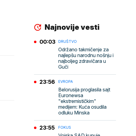
Najnovije vesti
00:03
DRUŠTVO
Održano takmičenje za
najlepšu narodnu nošnju i
najboljeg zdravičara u
Guči
23:56
EVROPA
Belorusija proglasila sajt
Euronewsa
"ekstremističkim"
medijem: Kuća osudila
odluku Minska
23:55
FOKUS
Vojska SAD kupuje