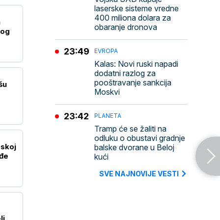
laserske sisteme vredne
400 miliona dolara za
a
obaranje dronova
kog
23:49
EVROPA
Kalas: Novi ruski napadi
dodatni razlog za
pooštravanje sankcija
šu
Moskvi
23:42
PLANETA
Tramp će se žaliti na
odluku o obustavi gradnje
skoj
balske dvorane u Beloj
eđe
kući
SVE NAJNOVIJE VESTI
li