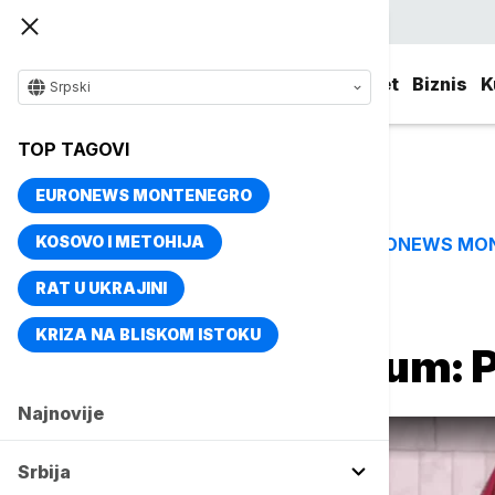
Srpski
Srbija
Evropa
Svet
Biznis
K
Srpski
TOP TAGOVI
EURONEWS MONTENEGRO
KOSOVO I METOHIJA
EURONEWS MO
TOP TAGOVI
RAT U UKRAJINI
Naslovna
Srbija
Politika
KRIZA NA BLISKOM ISTOKU
Euronews Plenum: P
Najnovije
Srbija