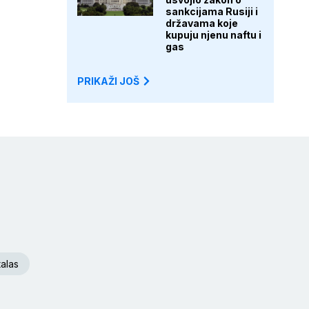
sankcijama Rusiji i
državama koje
kupuju njenu naftu i
gas
PRIKAŽI JOŠ
talas