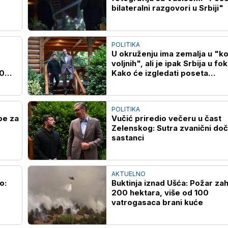
bilateralni razgovori u Srbiji"
POLITIKA
U okruženju ima zemalja u "koa
voljnih", ali je ipak Srbija u fo
00
Kako će izgledati poseta
Zelenskog Beogradu?
POLITIKA
pe za
Vučić priredio večeru u čast
Zelenskog: Sutra zvanični doč
sastanci
AKTUELNO
o:
Buktinja iznad Ušća: Požar za
200 hektara, više od 100
vatrogasaca brani kuće