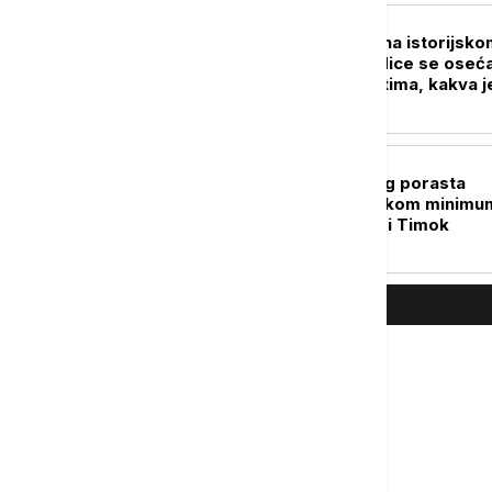
DRUŠTVO
Vodostaj Dunava na istorijsko
minimumu: Posledice se oseća
mnogim delatnostima, kakva j
situacija sa energetikom?
DRUŠTVO
Tendencija manjeg porasta
Dunava: Na biološkom minimu
Kolubara, Toplica i Timok