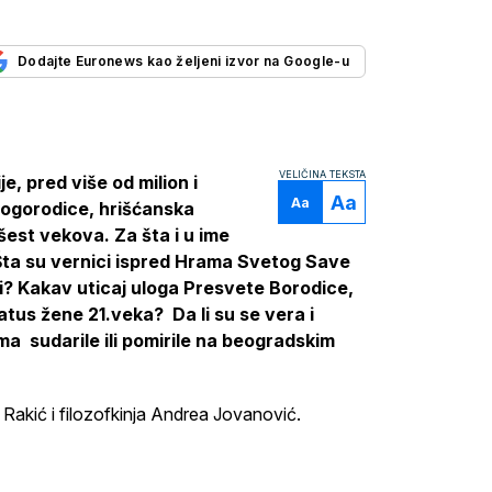
Dodajte Euronews kao željeni izvor na Google-u
VELIČINA TEKSTA
e, pred više od milion i
Aa
Aa
Bogorodice, hrišćanska
 šest vekova. Za šta i u ime
ta su vernici ispred Hrama Svetog Save
šli? Kakav uticaj uloga Presvete Borodice,
tatus žene 21.veka? Da li su se vera i
ima sudarile ili pomirile na beogradskim
Rakić i filozofkinja Andrea Jovanović.