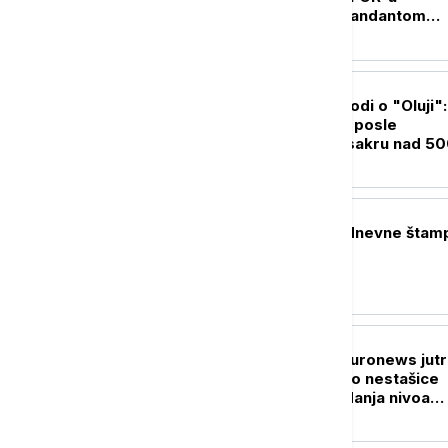
predvođenih komandantom
Ulutašom
POLITIKA
Novi potresni navodi o "Oluji":
Linta traži istragu posle
svedočenja o masakru nad 5
srpskih civila
POLITIKA
Naslovne strane dnevne štam
subotu, 8. avgust
POLITIKA
Probudite se uz Euronews jutr
Može li da dođe do nestašice
goriva usled opadanja nivoa
Dunava?