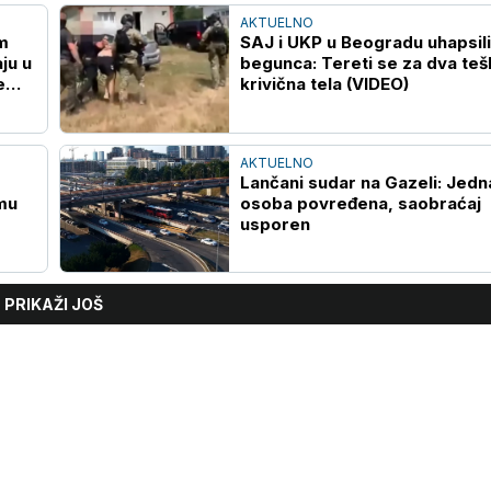
AKTUELNO
m
SAJ i UKP u Beogradu uhapsili
ju u
begunca: Tereti se za dva teš
e
krivična tela (VIDEO)
AKTUELNO
Lančani sudar na Gazeli: Jedn
mu
osoba povređena, saobraćaj
usporen
PRIKAŽI JOŠ