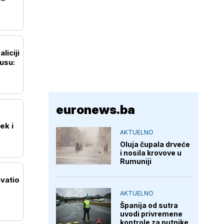
liciji
kusu:
euronews.ba
ek i
AKTUELNO
Oluja čupala drveće
i nosila krovove u
Rumuniji
hvatio
AKTUELNO
Španija od sutra
uvodi privremene
kontrole za putnike