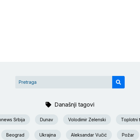
Današnji tagovi
onews Srbija
Dunav
Volodimir Zelenski
Toplotni 
Beograd
Ukrajina
Aleksandar Vučić
Požar