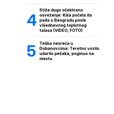
Stiže dugo očekivano
osveženje: Kiša počela da
pada u Beogradu posle
višednevnog toplotnog
talasa (VIDEO, FOTO)
Teška nesreća u
Dobanovcima: Teretno vozilo
udarilo pešaka, poginuo na
mestu