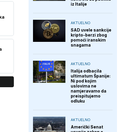
iz Italije
ka
AKTUELNO
SAD uvele sankcije
kripto-berzi zbog
pomoći iranskim
snagama
a
AKTUELNO
Italija odbacila
ultimatum Španije:
Ni pod kojim
uslovima ne
namjeravamo da
preispitujemo
odluku
AKTUELNO
Američki Senat
usvojio zakon o