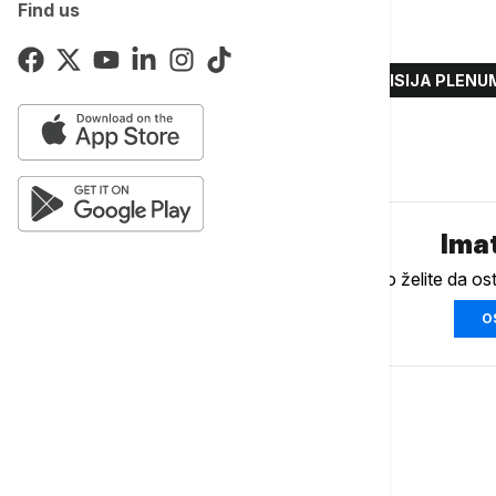
Find us
Više o...
PLENUM
PLENUM NAJAVA
EMISIJA PLENU
Komentari (
0
)
Imat
Ukoliko želite da os
O
Srbija