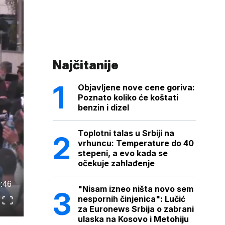
Najčitanije
Objavljene nove cene goriva:
Poznato koliko će koštati
benzin i dizel
Toplotni talas u Srbiji na
vrhuncu: Temperature do 40
stepeni, a evo kada se
očekuje zahlađenje
:46
"Nisam izneo ništa novo sem
nespornih činjenica": Lučić
za Euronews Srbija o zabrani
ulaska na Kosovo i Metohiju