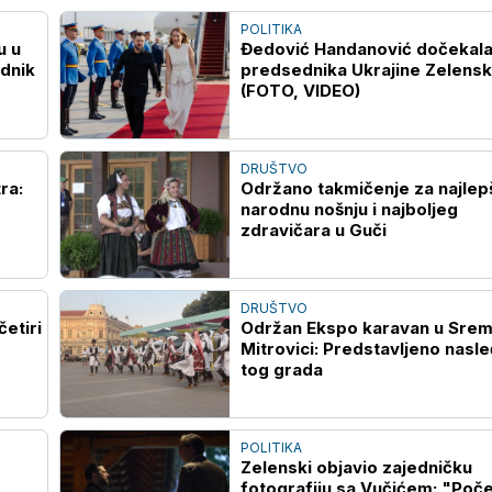
POLITIKA
u u
Đedović Handanović dočekal
dnik
predsednika Ukrajine Zelens
(FOTO, VIDEO)
DRUŠTVO
ra:
Održano takmičenje za najlep
narodnu nošnju i najboljeg
zdravičara u Guči
DRUŠTVO
četiri
Održan Ekspo karavan u Srem
Mitrovici: Predstavljeno nasl
tog grada
POLITIKA
Zelenski objavio zajedničku
fotografiju sa Vučićem: "Poče