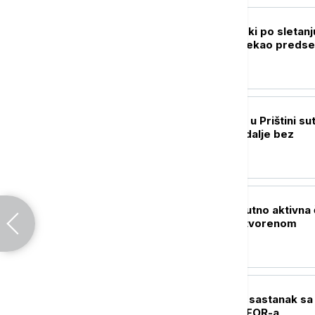
POLITIKA
Oglasio se Zelenski po sletanj
Beograd: Ovo je rekao predse
Ukrajine
POLITIKA
Nastavak sednice u Prištini sut
Rok ističe, Kurti i dalje bez
dogovora
AKTUELNO
MUP: U Srbiji trenutno aktivna 
veća požara na otvorenom
POLITIKA
Radojević održao sastanak sa
predstavnicima KFOR-a