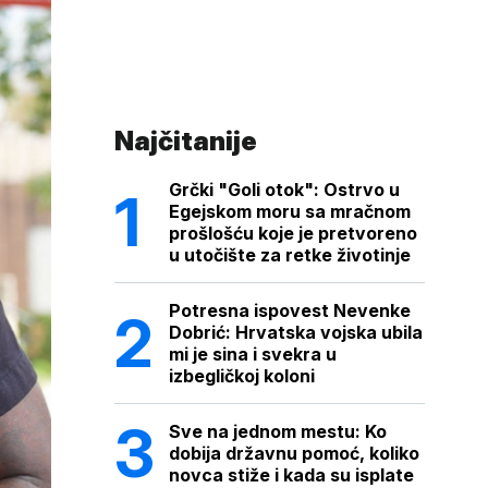
Najčitanije
Grčki "Goli otok": Ostrvo u
Egejskom moru sa mračnom
prošlošću koje je pretvoreno
u utočište za retke životinje
Potresna ispovest Nevenke
Dobrić: Hrvatska vojska ubila
mi je sina i svekra u
izbegličkoj koloni
Sve na jednom mestu: Ko
dobija državnu pomoć, koliko
novca stiže i kada su isplate