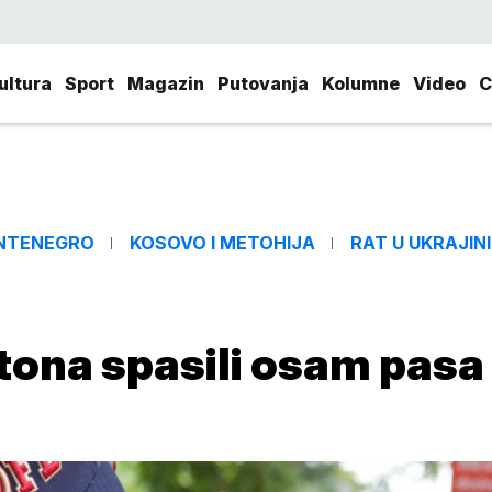
ultura
Sport
Magazin
Putovanja
Kolumne
Video
C
NTENEGRO
KOSOVO I METOHIJA
RAT U UKRAJINI
tona spasili osam pasa 