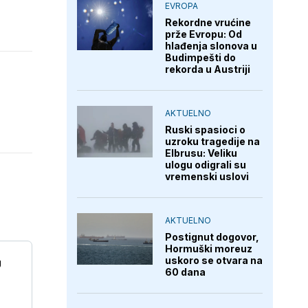
EVROPA
Rekordne vrućine
prže Evropu: Od
hlađenja slonova u
Budimpešti do
rekorda u Austriji
AKTUELNO
Ruski spasioci o
uzroku tragedije na
Elbrusu: Veliku
ulogu odigrali su
vremenski uslovi
AKTUELNO
Postignut dogovor,
Hormuški moreuz
uskoro se otvara na
U
60 dana