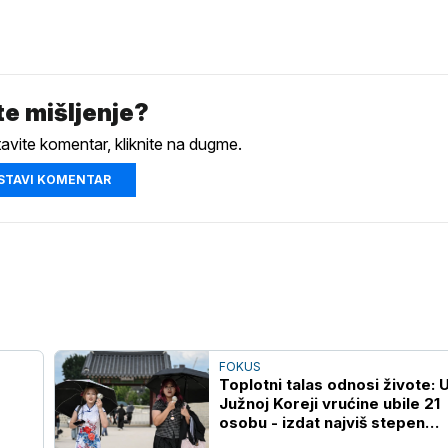
e mišljenje?
tavite komentar, kliknite na dugme.
STAVI KOMENTAR
FOKUS
Toplotni talas odnosi živote: 
Južnoj Koreji vrućine ubile 21
osobu - izdat najviš stepen
upozorenja