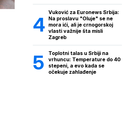
Vuković za Euronews Srbija:
Na proslavu "Oluje" se ne
mora ići, ali je crnogorskoj
vlasti važnije šta misli
Zagreb
Toplotni talas u Srbiji na
vrhuncu: Temperature do 40
stepeni, a evo kada se
očekuje zahlađenje