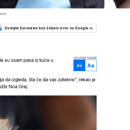
media
Dodajte Euronews kao željeni izvor na Google-u
VELIČINA TEKSTA
ile su osam pasa iz kuće u
Aa
Aa
a da izgleda, šta će da vas zatekne", rekao je
užbi Noa Grej.