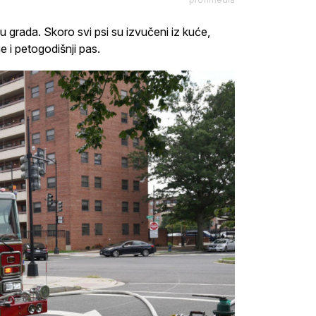
 grada. Skoro svi psi su izvučeni iz kuće,
ne i petogodišnji pas.