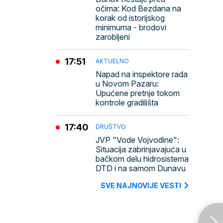
očima: Kod Bezdana na
korak od istorijskog
minimuma - brodovi
zarobljeni
17:51
AKTUELNO
Napad na inspektore rada
u Novom Pazaru:
Upućene pretnje tokom
kontrole gradilišta
17:40
DRUŠTVO
JVP "Vode Vojvodine":
Situacija zabrinjavajuća u
bačkom delu hidrosistema
DTD i na samom Dunavu
SVE NAJNOVIJE VESTI