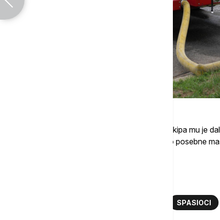
"Jedan pas je pronađen bez pulsa i naša ekipa mu je dala
su bili spremni da daju psu kiseonik, imamo posebne ma
Grej.
Više o...
VATROGASCI
POŽAR
PAS
SPASIOCI