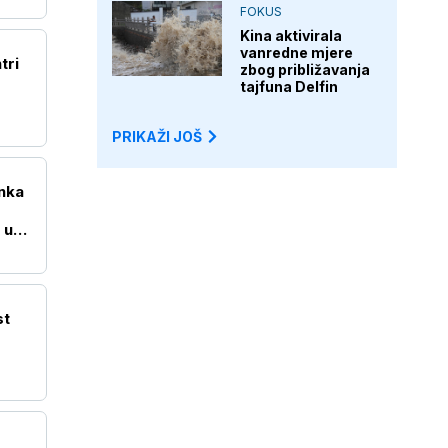
FOKUS
Kina aktivirala
vanredne mjere
tri
zbog približavanja
tajfuna Delfin
PRIKAŽI JOŠ
nka
 u
st