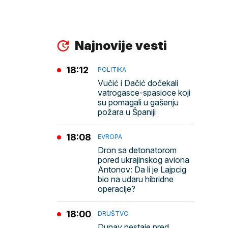
Najnovije vesti
18:12
POLITIKA
Vučić i Dačić dočekali
vatrogasce-spasioce koji
su pomagali u gašenju
požara u Španiji
18:08
EVROPA
Dron sa detonatorom
pored ukrajinskog aviona
Antonov: Da li je Lajpcig
bio na udaru hibridne
operacije?
18:00
DRUŠTVO
Dunav nestaje pred