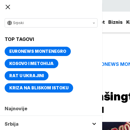
Srpski
Srbija
Evropa
Svet
Biznis
K
Srpski
TOP TAGOVI
EURONEWS MONTENEGRO
KOSOVO I METOHIJA
EURONEWS MO
TOP TAGOVI
RAT U UKRAJINI
Naslovna
Svet
Fokus
KRIZA NA BLISKOM ISTOKU
Vatrogasci u Vašing
kuće u plamenu
Najnovije
Srbija