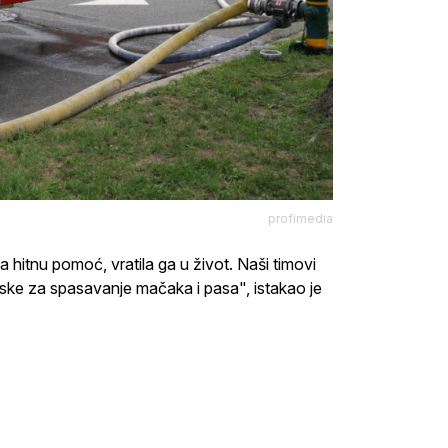
profimedia
 hitnu pomoć, vratila ga u život. Naši timovi
ske za spasavanje mačaka i pasa", istakao je