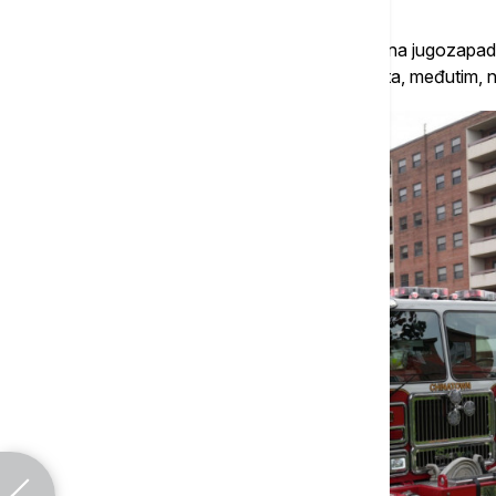
Prema zvaničnicima, požar je izbio u kući na jugozapadu
uključujući i četiri šteneta i tri odrasla kučeta, međutim, 