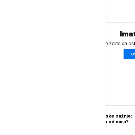
Komentari (
0
)
Imat
Ukoliko želite da os
O
Svet
FOKUS
Gaza u senci svetske pažnje:
Koliko smo daleko od mira?