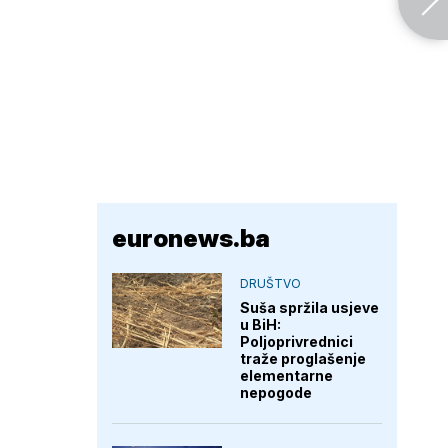
euronews.ba
DRUŠTVO
Suša spržila usjeve
u BiH:
Poljoprivrednici
traže proglašenje
elementarne
nepogode