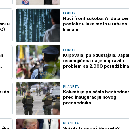
FOKUS
Novi front sukoba: AI data cen
ani u
postali su laka meta u ratu sa
EO)
Iranom
FOKUS
an
Kupovala, pa odustajala: Japa
osumnjičena da je napravila
problem sa 2.000 porudžbina
onlajn prodavnici
PLANETA
bi da
Kolumbija pojačala bezbedno
pred inauguraciju novog
predsednika
PLANETA
nika
Sukob Trampa i Hegseta?