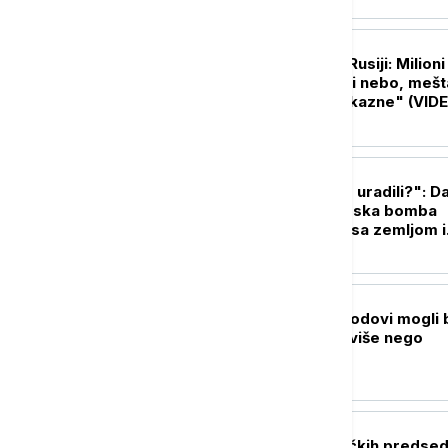
PLANETA
Biblijske scene u Rusiji: Milioni
skakavaca prekrili nebo, mešt
strahu od "božje kazne" (VID
FOKUS
"Bože, šta smo to uradili?": D
kada je prva atomska bomba
sravnila Hirošimu sa zemljom i
zauvek promenila svet
FOKUS
Trampovi vojni brodovi mogli 
koštaju 50 odsto više nego
planirano
FOKUS
Generacije američkih predsed