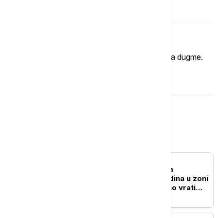
Komentari (
0
)
Imate mišljenje?
Ukoliko želite da ostavite komentar, kliknite na dugme.
OSTAVI KOMENTAR
Svet
PLANETA
Kraj legende o "Zelenim
čizmama": Posle 30 godina u zoni
smrti, možda se konačno vrati
telo indijskog penjača sa Everest