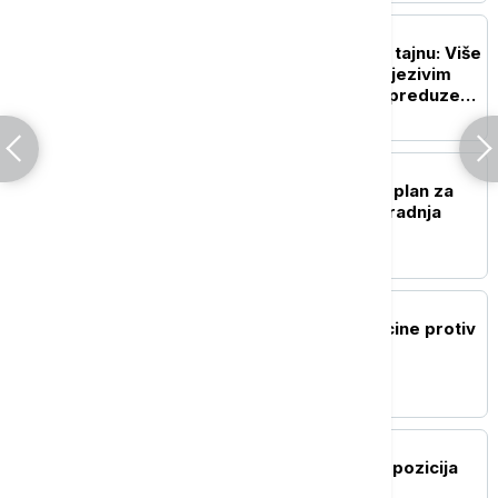
FOKUS
"Miris" otkrio stravičnu tajnu: Više
od 50 tela pronađeno u jezivim
uslovima u pogrebnom preduzeću
u Čikagu
FOKUS
Sud zaustavio Trampov plan za
Belu kuću: Blokirana izgradnja
velike balske dvorane
PLANETA
Najavljena primena vakcine protiv
ebole usled širenja soja
Bundibugjo
PLANETA
Venecuelanska vlada i opozicija
započele razgovore iza