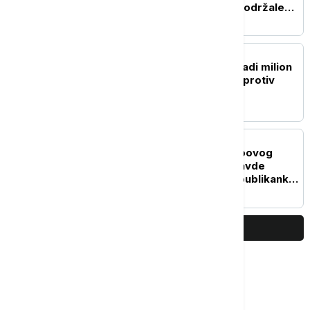
zatvorenih vrata, SAD podržale
dijalog
PLANETA
Singapur planira da posadi milion
stabala drveća, u borbi protiv
toplotnih talasa
FOKUS
Potvrda u Senatu Trampovog
kandidat za ministra pravde
dovedena u pitanje: Republikanka
Murkovski okreće leđa Blanšu
PRIKAŽI JOŠ
Najčitanije