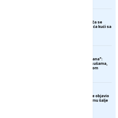
FOKUS
Tijelo indijskog penjača se
nakon tri decenije vraća kući sa
Everesta
ZANIMLJIVOSTI
"Čudovište iz dva okeana":
Super El Ninjo prijeti sušama,
poplavama i glađu širom
svijeta
AKTUELNO
Predsjednik Kolumbije objavio
rat kartelima, Trump mu šalje
milijardu dolara