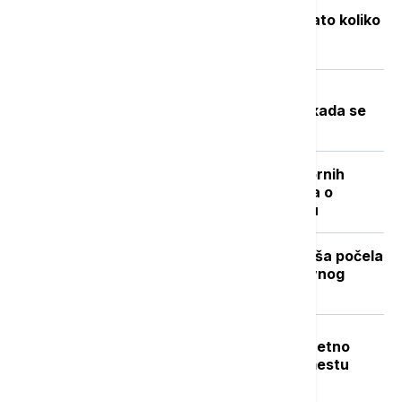
Objavljene nove cene goriva: Poznato koliko
će koštati benzin i dizel
Toplotni talas u Srbiji na vrhuncu:
Temperature do 40 stepeni, a evo kada se
očekuje zahlađenje
"Nisam izneo ništa novo sem nespornih
činjenica": Lučić za Euronews Srbija o
zabrani ulaska na Kosovo i Metohiju
Stiže dugo očekivano osveženje: Kiša počela
da pada u Beogradu posle višednevnog
toplotnog talasa (VIDEO, FOTO)
Teška nesreća u Dobanovcima: Teretno
vozilo udarilo pešaka, poginuo na mestu