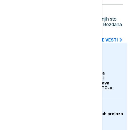
11:34
DRUŠTVO
Dunav na najnižem nivou u poslednjih sto
godina: Obustavljena plovidba kod Bezdana
- ugroženi energetika i logistika
SVE NAJNOVIJE VESTI
euronews.ba
AKTUELNO
Erdogan: Sporazum sa
Saudijskom Arabijom i
Pakistanom ne ugrožava
članstvo Turske u NATO-u
DRUŠTVO
Gužve na više graničnih prelaza