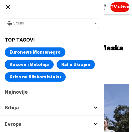
TV uživo
Srpski
Naslovna
Svet
Fokus
TOP TAGOVI
Ne prestaju protesti protiv Maska
Euronews Montenegro
širom SAD: Najavljena nova
okupljanja ispred Tesla
Kosovo i Metohija
Rat u Ukrajini
prodavnica
Kriza na Bliskom istoku
Najnovije
Srbija
Evropa