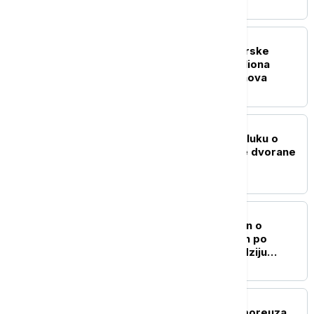
FOKUS
Vojska SAD kupuje laserske
sisteme vredne 400 miliona
dolara za obaranje dronova
PLANETA
Tramp će se žaliti na odluku o
obustavi gradnje balske dvorane
u Beloj kući
PLANETA
Senat SAD usvojio zakon o
sankcijama Rusiji nazvan po
pokojnom senatoru Lindziju
Grejemu
FOKUS
Drama oko Ormuskog moreuza