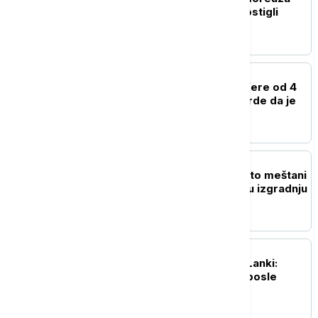
pri kraju? Iran i Oman postigli
okvirni dogovor
FOKUS
Dubai u centru kripto-afere od 4
milijarde dolara: SAD tvrde da je
novac išao ka Iranu
PLANETA
"Podaci se ne piju": Zašto meštani
indijskog grada blokiraju izgradnju
Guglovog data centra
FOKUS
Buna iza rešetaka u Šri Lanki:
Vojska upala u zatvore posle
krvavih nereda