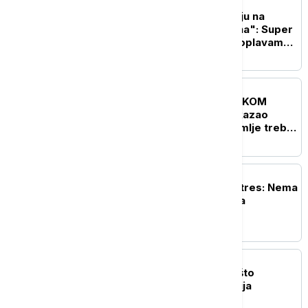
PLANETA
Meteorolozi upozoravaju na
"čudovište iz dva okeana": Super
El Ninjo preti sušama, poplavama i
glađu širom sveta
FOKUS
UŽIVO
KRIZA NA BLISKOM
ISTOKU Arakči: Iran pokazao
snagu, muslimanske zemlje treba
da se oslone na sebe
PLANETA
Aljasku pogodio zemljotres: Nema
izveštaja o povređenima
FOKUS
Tri razloga za strah: Zašto
stručnjake brine najnovija
epidemija ebole?