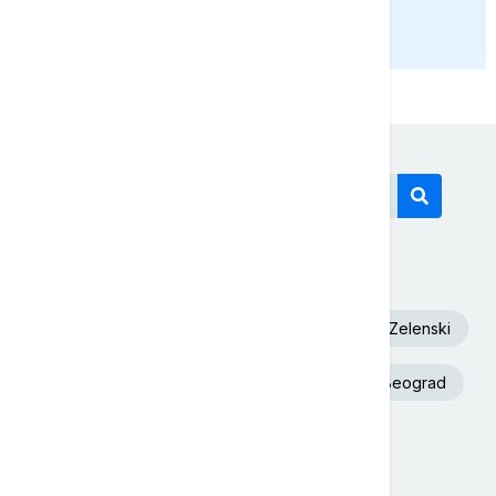
PRIKAŽI JOŠ
Današnji tagovi
Euronews Srbija
Dunav
Volodimir Zelenski
Aleksandar Vučić
Toplotni talas
Beograd
Požar
Ukrajina