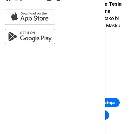
Kampanja Tesla Takedown podstiče vozače Tesla
vozila da prodaju svoje automobile
i apeluje na
akcionare kompanije da prodaju svoje deonice kako bi
naneli štetu najbogatijem čoveku na svetu Ilonu Masku.
Više o...
SAD
PROTESTI
ILON MASK
KOMPANIJA TESLA
DONALD TRAMP
TOP TAGOVI
Euronews Montenegro
Kosovo i Metohija
Rat u Ukrajini
Kriza na Bliskom istoku