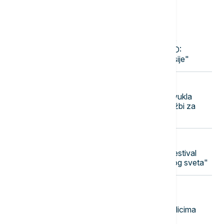
Najnovije vesti
11:54
BRISELSKE VESTI
Fon der Lajen pozdravila usvajanje
Grejemovog zakona u Senatu SAD:
"Zajedno da iscrpimo sredstva Rusije"
11:48
EVROPA
Francuska ambasada u Kongu povukla
sporni video o vizama nakon optužbi za
rasizam i kolonijalizam (VIDEO)
11:41
AKTUELNO IZ KULTURE
Jubilarni 10. Nišvil teatar: Počinje festival
pod sloganom "Teatar uznemirenog sveta"
11:35
POLITIKA
Vučić o sastanku sa Zelenskim:
Razgovaraćemo i o konkretnim oblicima
saradnje u narednom periodu