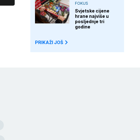
FOKUS
Svjetske cijene
hrane najviše u
posljednje tri
godine
PRIKAŽI JOŠ