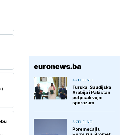
euronews.ba
AKTUELNO
Turska, Saudijska
 i
Arabija i Pakistan
potpisali vojni
sporazum
obu
AKTUELNO
Poremećaji u
Hormuzu: Promet