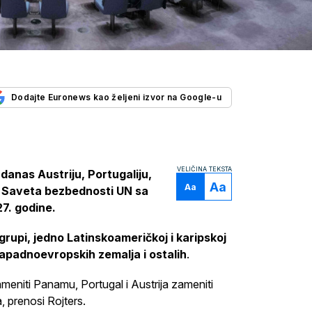
Dodajte Euronews kao željeni izvor na Google-u
VELIČINA TEKSTA
 danas Austriju, Portugaliju,
Aa
Aa
ce Saveta bezbednosti UN sa
7. godine.
rupi, jedno Latinskoameričkoj i karipskoj
 zapadnoevropskih zemalja i ostalih
.
meniti Panamu, Portugal i Austrija zameniti
, prenosi Rojters.