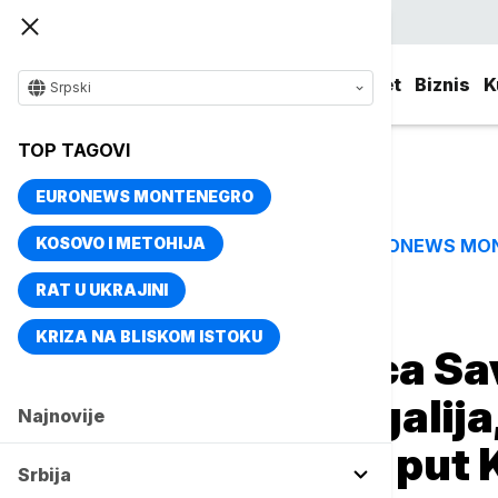
Srpski
Srbija
Evropa
Svet
Biznis
K
Srpski
TOP TAGOVI
EURONEWS MONTENEGRO
KOSOVO I METOHIJA
EURONEWS MO
TOP TAGOVI
RAT U UKRAJINI
Naslovna
Svet
Fokus
KRIZA NA BLISKOM ISTOKU
Pet novih članica S
Austrija, Portugalija
Najnovije
Zimbabve i prvi put 
Srbija