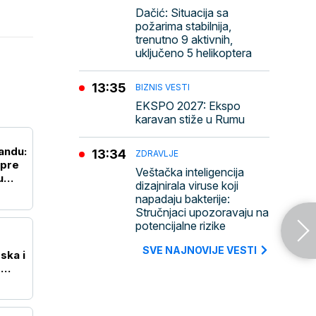
Dačić: Situacija sa
požarima stabilnija,
trenutno 9 aktivnih,
uključeno 5 helikoptera
13:35
BIZNIS VESTI
EKSPO 2027: Ekspo
karavan stiže u Rumu
landu:
13:34
ZDRAVLJE
 pre
Veštačka inteligencija
u
dizajnirala viruse koji
napadaju bakterije:
Stručnjaci upozoravaju na
potencijalne rizike
SVE NAJNOVIJE VESTI
ska i
o