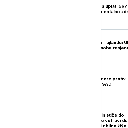
FOKUS
Sud naložio Meti da uplati 567
miliona dolara za mentalno zdr
dece
FOKUS
Pucnjava u školi na Tajlandu: U
nastavnik, četiri osobe ranjen
FOKUS
Kina uvodi kontramere protiv
restriktivnih mera SAD
FOKUS
Snažan tajfun Delfin stiže do
Japana: Očekuju se vetrovi do
kilometara na sat i obilne kiše