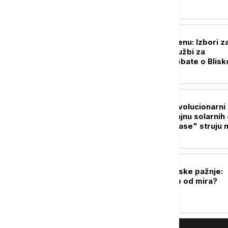
PLANETA
Kampanja u Mičigenu: Izbori z
Senat između optužbi za
antisemitizam i debate o Blis
istoku
PLANETA
Kosmički ples: Revolucionarni
snimci otkrivaju tajnu solarnih 
koje mogu da "ugase" struju 
Zemlji
FOKUS
Gaza u senci svetske pažnje:
Koliko smo daleko od mira?