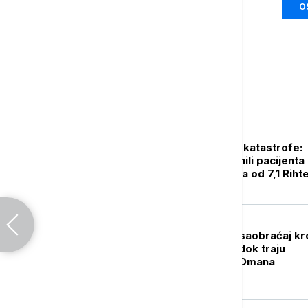
O
Svet
PLANETA
Herojstvo u senci katastrofe:
Hirurzi telima branili pacijenta
tokom zemljotresa od 7,1 Riht
(VIDEO)
FOKUS
Smanjen brodski saobraćaj kr
Ormuski moreuz dok traju
pregovori Irana i Omana