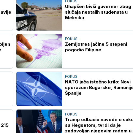
FOKUS
Uhapšen bivši guverner zbog
avlje
slučaja nestalih studenata u
Meksiku
FOKUS
bijen
Zemljotres jačine 5 stepeni
e
pogodio Filipine
FOKUS
NATO jača istočno krilo: Novi
sporazum Bugarske, Rumunije
Španije
FOKUS
Tramp odbacio navode o suk
 215
sa Hegsetom, tvrdi da je
zadovoljan njegovim radom u