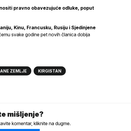
onositi pravno obavezujuće odluke, poput
aniju, Kinu, Francusku, Rusiju i Sjedinjene
ri čemu svake godine pet novih članica dobija
RANE ZEMLJE
KIRGISTAN
e mišljenje?
tavite komentar, kliknite na dugme.