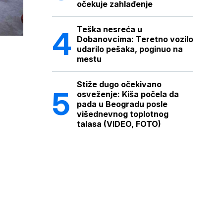
očekuje zahlađenje
Teška nesreća u
Dobanovcima: Teretno vozilo
udarilo pešaka, poginuo na
mestu
Stiže dugo očekivano
osveženje: Kiša počela da
pada u Beogradu posle
višednevnog toplotnog
talasa (VIDEO, FOTO)