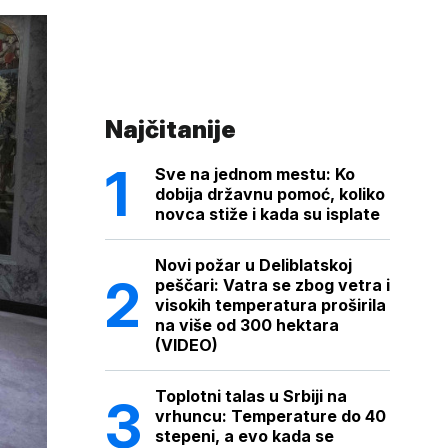
Najčitanije
Sve na jednom mestu: Ko
dobija državnu pomoć, koliko
novca stiže i kada su isplate
Novi požar u Deliblatskoj
peščari: Vatra se zbog vetra i
visokih temperatura proširila
na više od 300 hektara
(VIDEO)
Toplotni talas u Srbiji na
vrhuncu: Temperature do 40
stepeni, a evo kada se