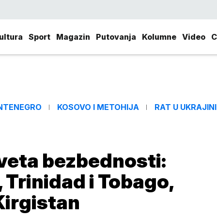
ultura
Sport
Magazin
Putovanja
Kolumne
Video
C
NTENEGRO
KOSOVO I METOHIJA
RAT U UKRAJINI
aveta bezbednosti:
, Trinidad i Tobago,
Kirgistan