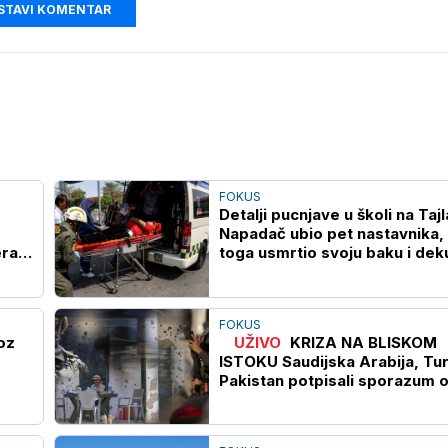
STAVI KOMENTAR
FOKUS
Detalji pucnjave u školi na Taj
Napadač ubio pet nastavnika,
era
toga usmrtio svoju baku i dek
(VIDEO)
FOKUS
oz
UŽIVO
KRIZA NA BLISKOM
ISTOKU Saudijska Arabija, Tur
Pakistan potpisali sporazum 
kolektivnoj odbrani