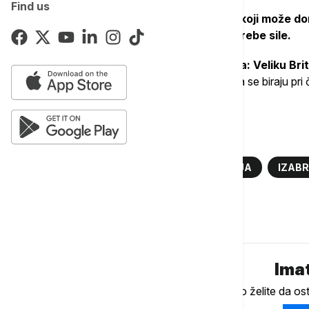
Find us
Savet bezbednosti je jedini organ UN koji može d
uvođenja sankcija i odobravanja upotrebe sile.
Ima pet stalnih članica sa pravom veta: Veliku Brit
Američke Države
, a preostalih 10 članica se biraju p
mestu u SB UN.
Više o...
SBUN
AUSTRIJA
PORTUGALIJA
IZAB
Komentari (
0
)
Imat
Ukoliko želite da os