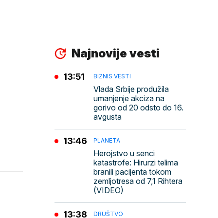
Najnovije vesti
13:51
BIZNIS VESTI
Vlada Srbije produžila
umanjenje akciza na
gorivo od 20 odsto do 16.
avgusta
13:46
PLANETA
Herojstvo u senci
katastrofe: Hirurzi telima
branili pacijenta tokom
zemljotresa od 7,1 Rihtera
(VIDEO)
13:38
DRUŠTVO