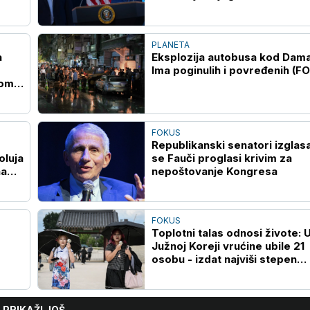
Pentagonu
PLANETA
a
Eksplozija autobusa kod Dam
Ima poginulih i povređenih (F
kom
FOKUS
Republikanski senatori izglasa
oluja
se Fauči proglasi krivim za
na
nepoštovanje Kongresa
FOKUS
Toplotni talas odnosi živote: 
Južnoj Koreji vrućine ubile 21
osobu - izdat najviši stepen
upozorenja
PRIKAŽI JOŠ