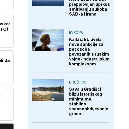
prepolovljen uprkos
smirivanju sukoba
SAD-a i Irana
aska:
OTO)
EVROPA
Kallas: EU uvela
nove sankcije za
pet osoba
povezanih s ruskim
vojno-industrijskim
li da
kompleksom
DRUŠTVO
Sava u Gradišci
blizu istorijskog
U
minimuma,
stabilno
vodosnabdijevanje
grada