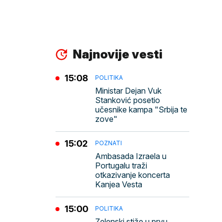
Najnovije vesti
15:08
POLITIKA
Ministar Dejan Vuk
Stanković posetio
učesnike kampa "Srbija te
zove"
15:02
POZNATI
Ambasada Izraela u
Portugalu traži
otkazivanje koncerta
Kanjea Vesta
15:00
POLITIKA
Zelenski stiže u prvu