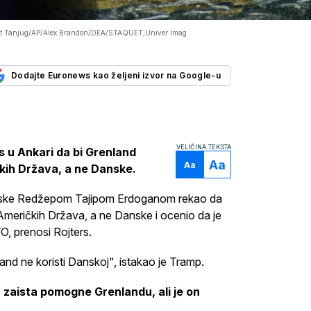
t Tanjug/AP/Alex Brandon/DEA/STAQUET,Univer Imag
Dodajte Euronews kao željeni izvor na Google-u
VELIČINA TEKSTA
s u Ankari da bi Grenland
Aa
Aa
kih Država, a ne Danske.
urske Redžepom Tajipom Erdoganom rekao da
Američkih Država, a ne Danske i ocenio da je
, prenosi Rojters.
and ne koristi Danskoj", istakao je Tramp.
 zaista pomogne Grenlandu, ali je on