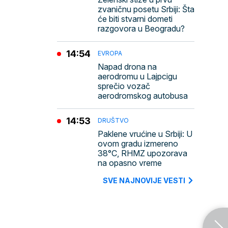
zvaničnu posetu Srbiji: Šta
će biti stvarni dometi
razgovora u Beogradu?
14:54
EVROPA
Napad drona na
aerodromu u Lajpcigu
sprečio vozač
aerodromskog autobusa
14:53
DRUŠTVO
Paklene vrućine u Srbiji: U
ovom gradu izmereno
38°C, RHMZ upozorava
na opasno vreme
SVE NAJNOVIJE VESTI