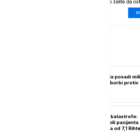
Ukoliko želite da os
O
Svet
PLANETA
Singapur planira da posadi mil
stabala drveća, u borbi protiv
toplotnih talasa
PLANETA
Herojstvo u senci katastrofe:
Hirurzi telima branili pacijenta
tokom zemljotresa od 7,1 Riht
(VIDEO)