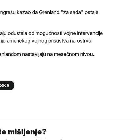
ongresu kazao da Grenland "za sada" ostaje
raju odustala od mogućnosti vojne intervencije
ju američkog vojnog prisustva na ostrvu.
Grenlandom nastavljaju na mesečnom nivou.
SKA
e mišljenje?