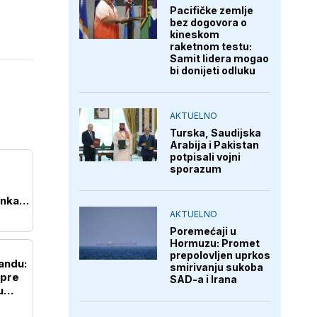
Pacifičke zemlje
bez dogovora o
kineskom
raketnom testu:
Samit lidera mogao
bi donijeti odluku
AKTUELNO
Turska, Saudijska
Arabija i Pakistan
potpisali vojni
sporazum
anka
AKTUELNO
Poremećaji u
Hormuzu: Promet
prepolovljen uprkos
landu:
smirivanju sukoba
 pre
SAD-a i Irana
u