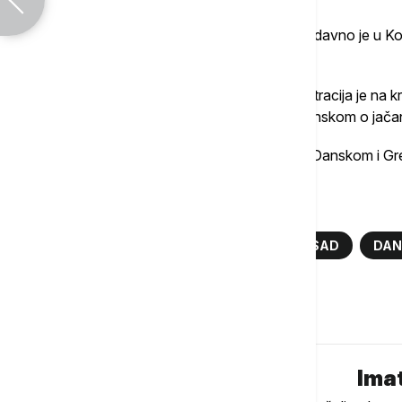
Američki državni sekretar Marko Rubio nedavno je u K
deo Danske.
Prema njegovim rečima, američka administracija je na k
i umesto toga pokrenula razgovore sa Danskom o jačan
Rubio je u junu izjavio da se razgovori sa Danskom i 
Više o...
GRENLAND
DONALD TRAMP
SAD
DAN
Komentari (
0
)
Imat