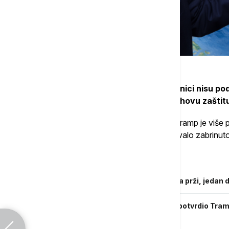
Američi predsednik je dodao da saveznici nisu podr
naveo, velikim izdvajanjima SAD za njihovu zaštitu
Tokom drugog predsedničkog mandata, Tramp je više put
isključujući upotrebu vojne sile, što je izazvalo zabrinut
Povezane vesti
Misterija "hladne mrlje": Dok se planeta prži, jedan d
Grenland ponovo u fokusu SAD: Rubio potvrdio Tramp
Danskoj samo "za sada"?