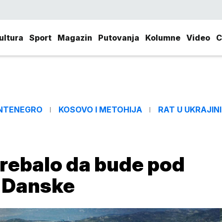
ultura
Sport
Magazin
Putovanja
Kolumne
Video
C
NTENEGRO
KOSOVO I METOHIJA
RAT U UKRAJINI
trebalo da bude pod
e Danske