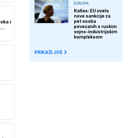
EVROPA
Kallas: EU uvela
nove sankcije za
pet osoba
ska i
povezanih s ruskim
o
vojno-industrijskim
kompleksom
PRIKAŽI JOŠ