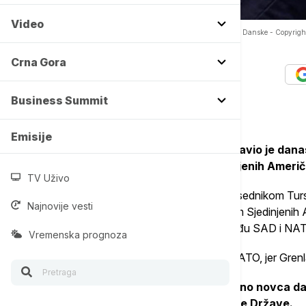
Video
Tramp: Grenland bi trebalo da bude pod kontrolom SAD, a ne Danske -
Copyrigh
GrNor.AmericaLLC/DeAgostini/Alamy/Profimedia
Crna Gora
Autor:
Tanjug
07/07/2026
-
17:00
Business Summit
Emisije
Američki predsednik Donald Tramp izjavio je dana
trebalo da bude pod kontrolom Sjedinjenih Američ
TV Uživo
On je novinarima tokom sastanka sa predsednikom T
Najnovije vesti
bi Grenland trebalo da bude pod kontrolom Sjedinjenih 
spor oko Grenlanda narušio odnose između SAD i NATO
Vremenska prognoza
"To je ono što je narušilo moj odnos sa NATO, jer Grenl
Kako je rekao, Danska ne ulaže dovoljno novca da
izuzetno važan za Sjedinjene Američke Države.