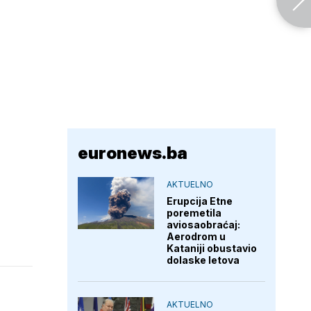
euronews.ba
AKTUELNO
Erupcija Etne
poremetila
aviosaobraćaj:
Aerodrom u
Kataniji obustavio
dolaske letova
AKTUELNO