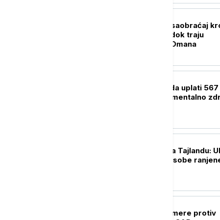
FOKUS
Smanjen brodski saobraćaj kr
Ormuski moreuz dok traju
pregovori Irana i Omana
FOKUS
Sud naložio Meti da uplati 567
miliona dolara za mentalno zdr
dece
FOKUS
Pucnjava u školi na Tajlandu: U
nastavnik, četiri osobe ranjen
FOKUS
Kina uvodi kontramere protiv