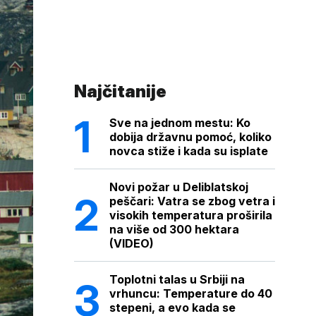
Najčitanije
Sve na jednom mestu: Ko
dobija državnu pomoć, koliko
novca stiže i kada su isplate
Novi požar u Deliblatskoj
peščari: Vatra se zbog vetra i
visokih temperatura proširila
na više od 300 hektara
(VIDEO)
Toplotni talas u Srbiji na
vrhuncu: Temperature do 40
stepeni, a evo kada se