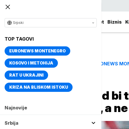
Srpski
Srbija
Evropa
Svet
Biznis
K
Srpski
TOP TAGOVI
EURONEWS MONTENEGRO
KOSOVO I METOHIJA
EURONEWS MO
TOP TAGOVI
RAT U UKRAJINI
Naslovna
Svet
Fokus
KRIZA NA BLISKOM ISTOKU
Tramp: Grenland bi 
kontrolom SAD, a n
Najnovije
Srbija