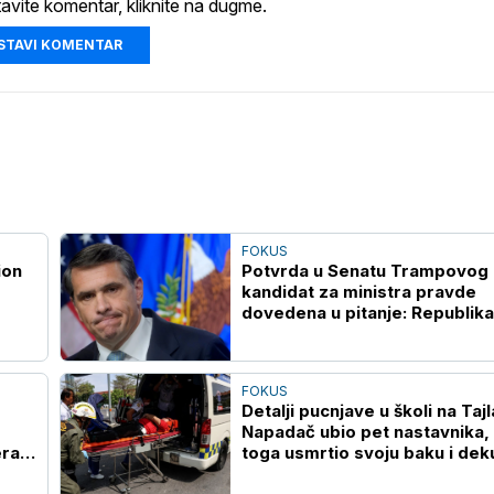
tavite komentar, kliknite na dugme.
STAVI KOMENTAR
FOKUS
ion
Potvrda u Senatu Trampovog
kandidat za ministra pravde
dovedena u pitanje: Republik
Murkovski okreće leđa Blanšu
FOKUS
Detalji pucnjave u školi na Taj
Napadač ubio pet nastavnika,
era
toga usmrtio svoju baku i dek
(VIDEO)