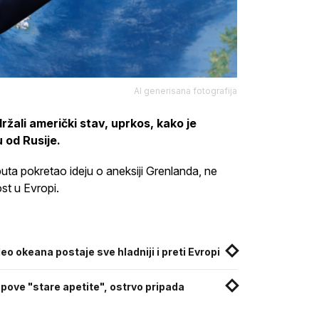
AI generisana fotografija
žali američki stav, uprkos, kako je
 od Rusije.
a pokretao ideju o aneksiji Grenlanda, ne
ost u Evropi.
eo okeana postaje sve hladniji i preti Evropi
ove "stare apetite", ostrvo pripada