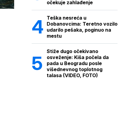
očekuje zahlađenje
Teška nesreća u
Dobanovcima: Teretno vozilo
udarilo pešaka, poginuo na
mestu
Stiže dugo očekivano
osveženje: Kiša počela da
pada u Beogradu posle
višednevnog toplotnog
talasa (VIDEO, FOTO)