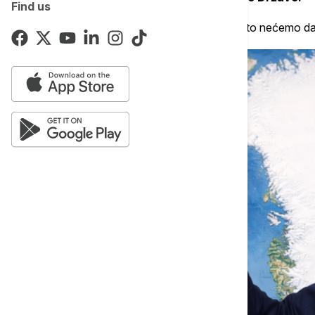
Find us
"Okružen je kineskim i ruskim brodovima i to nećemo da