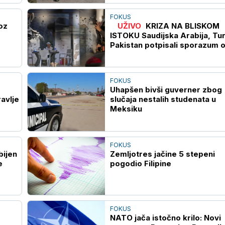
FOKUS
oz
UŽIVO
KRIZA NA BLISKOM
ISTOKU Saudijska Arabija, Tur
Pakistan potpisali sporazum 
kolektivnoj odbrani
FOKUS
Uhapšen bivši guverner zbog
avlje
slučaja nestalih studenata u
Meksiku
FOKUS
bijen
Zemljotres jačine 5 stepeni
e
pogodio Filipine
FOKUS
NATO jača istočno krilo: Novi