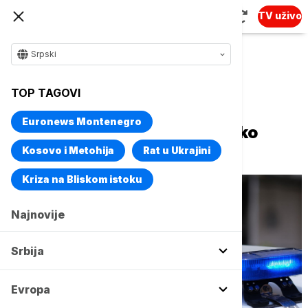
TV uživo
Srpski
Naslovna
Svet
Fokus
TOP TAGOVI
U Papua Novoj Gvineji oteti
Euronews Montenegro
australijski profesor i nekoliko
studenata
Kosovo i Metohija
Rat u Ukrajini
Kriza na Bliskom istoku
Najnovije
Srbija
Evropa