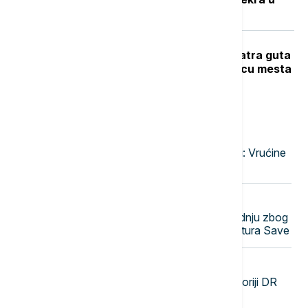
izbegličkoj koloni
Veliki požar na Novom Beogradu: Vatra guta
barake, pet vatrogasnih vozila na licu mesta
Najnovije vesti
23:47
EVROPA
Narandžasto upozorenje u Moskvi: Vrućine
će trajati do druge dekade avgusta
23:38
EVROPA
Nuklearka Krško smanjuje proizvodnju zbog
niskog vodostaja i visokih temperatura Save
23:29
FOKUS
SZO: Najveća epidemija ebole u istoriji DR
Konga se pogoršava, skoro 4.000
zaraženih i više od 1.700 umrlih