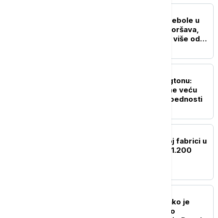
FOKUS
SZO: Najveća epidemija ebole u
istoriji DR Konga se pogoršava,
skoro 4.000 zaraženih i više od
1.700 umrlih
FOKUS
Rubio i Miliband u Vašingtonu:
Evropa mora da preuzme veću
ulogu u sopstvenoj bezbednosti
FOKUS
Zbog požara u hemijskoj fabrici u
Kini evakuisano više od 1.200
stanovnika Kunminga
FOKUS
Istraga u Vašingtonu: Kako je
komercijalni avion prišao