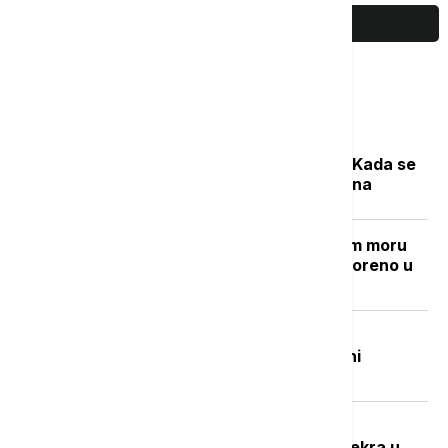
PRIKAŽI JOŠ
Najčitanije
Počela sezona cvetanja ambrozije: Kada se
očekuje najveća koncentracija polena
Grčki "Goli otok": Ostrvo u Egejskom moru
sa mračnom prošlošću koje je pretvoreno u
utočište za retke životinje
Beživotna tela izvučena iz Đetinje:
Pronađena na Gradskoj plaži u blizini
potonulog splava
Potresna ispovest Nevenke Dobrić:
Hrvatska vojska ubila mi je sina i svekra u