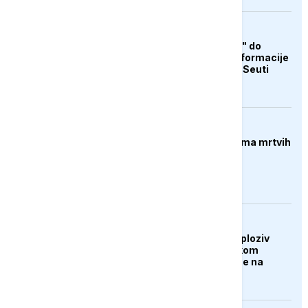
AKTUELNO
Od "otvorene granice" do
teorija zavjere: Dezinformacije
koje su pratile krizu u Seuti
FOKUS
Pucnjava u Americi, ima mrtvih
AKTUELNO
Dron koji je nosio eksploziv
pronađen na njemačkom
aerodromu, sumnja se na
Rusiju