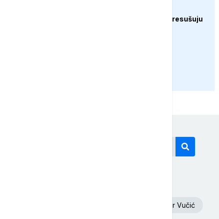
EVROPA
Rijeke širom Evrope presušuju
PRIKAŽI JOŠ
Današnji tagovi
Oluja
Euronews Srbija
Aleksandar Vučić