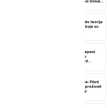
helikopteru u kojem je bio Donald
Tramp
FOKUS
Od "otvorene granice" do teorija
zavere: Dezinformacije koje su
pratile krizu u Seuti
FOKUS
Zemljotres jačine 5,5 stepeni
Rihterove skale pogodio
Indoneziju, epicentar kod
Molučkih ostrva
FOKUS
Pronađena posada cesne: Piloti
nestalog ruskog aviona preživeli
dva dana u sibirskoj tajgi
FOKUS