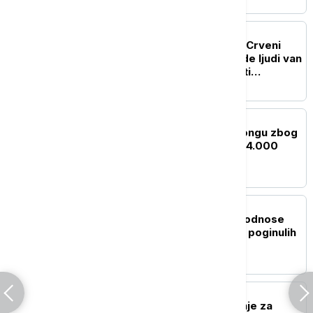
PLANETA
Erupcija vulkana Fuego: Crveni
alarm u Gvatemali, hiljade ljudi van
svojih domova dok vlasti
upozoravaju na bujice
PLANETA
SZO pojačava pomoć Kongu zbog
epidemije ebole, skoro 4.000
zaraženih
PLANETA
Monsunske kiše u Indiji odnose
nove žrtve: Najmanje 14 poginulih
od udara groma
PLANETA
SAD pooštrile upozorenje za