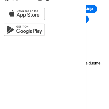
Euronews Montenegro
Kosovo i Metohija
Rat u Ukrajini
Kriza na Bliskom istoku
Komentari (
0
)
Imate mišljenje?
Ukoliko želite da ostavite komentar, kliknite na dugme.
OSTAVI KOMENTAR
Svet