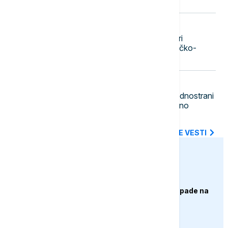
23:20
DRUŠTVO
Beograd dobija novu atrakciju: Stari
železnički most pretvara se u pešačko-
biciklistički most sa zelenilom
23:11
POLITIKA
Gradonačelnik Zubinog Potoka: Jednostrani
potezi i institucionalni pritisci dodatno
produbljuju nepoverenje
SVE NAJNOVIJE VESTI
euronews.ba
AKTUELNO
Izrael izveo zračne napade na
Liban, ima poginulih