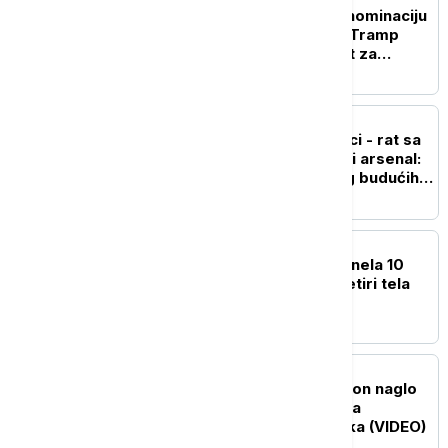
Abdul El-Sajed osvojio nominaciju
demokrata u Mičigenu, Tramp
tvrdi da je to dobra vest za
republikance
FOKUS
Panika u američkoj vojsci - rat sa
Iranom ispraznio raketni arsenal:
Vašington zabrinut zbog budućih
sukoba
PLANETA
Lavina na Broad Piku odnela 10
života: Pronađena još četiri tela
planinara
FOKUS
Drama iznad oblaka: Avion naglo
propao, u turbulencijama
povređeno čak 12 putnika (VIDEO)