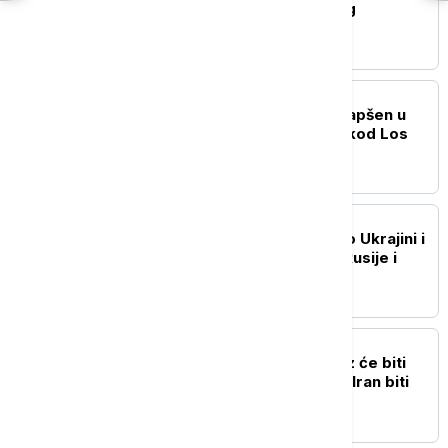
putovanja u Belgiju zbog
bezbednosnih rizika
PLANETA
Naoružani muškarac uhapšen u
Trampovom golf klubu kod Los
Anđelesa
PLANETA
Putin i Lula razgovarali o Ukrajini i
bilateralnim odnosima Rusije i
Brazila
PLANETA
Tramp: Ormuski moreuz će biti
otvoren vrlo brzo, ili će Iran biti
snažno pogođen