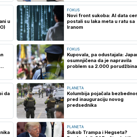
FOKUS
Novi front sukoba: AI data cen
ani u
postali su laka meta u ratu sa
EO)
Iranom
FOKUS
an
Kupovala, pa odustajala: Japa
osumnjičena da je napravila
problem sa 2.000 porudžbina
onlajn prodavnici
PLANETA
bi da
Kolumbija pojačala bezbedno
pred inauguraciju novog
predsednika
PLANETA
nika
Sukob Trampa i Hegseta?