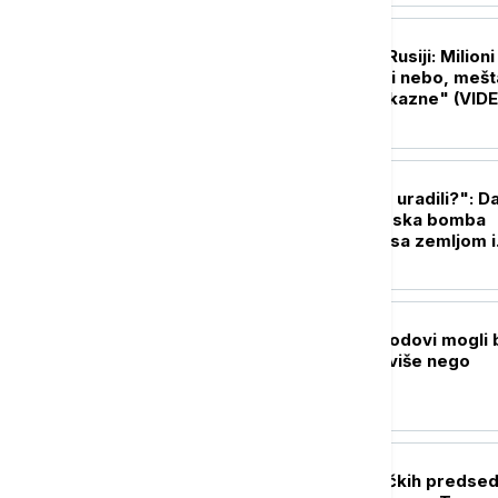
PLANETA
Biblijske scene u Rusiji: Milioni
skakavaca prekrili nebo, mešt
strahu od "božje kazne" (VID
FOKUS
"Bože, šta smo to uradili?": D
kada je prva atomska bomba
sravnila Hirošimu sa zemljom i
zauvek promenila svet
FOKUS
Trampovi vojni brodovi mogli 
koštaju 50 odsto više nego
planirano
FOKUS
Generacije američkih predsed