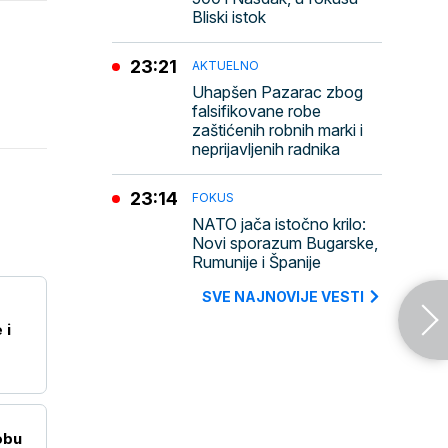
Bliski istok
23:21
AKTUELNO
Uhapšen Pazarac zbog
falsifikovane robe
zaštićenih robnih marki i
neprijavljenih radnika
23:14
FOKUS
NATO jača istočno krilo:
Novi sporazum Bugarske,
Rumunije i Španije
SVE NAJNOVIJE VESTI
 i
obu