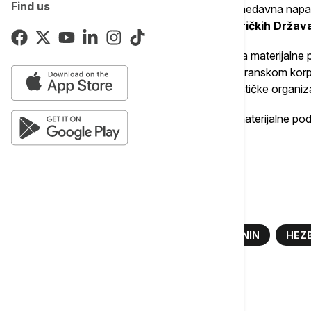
Find us
Takođe se tereti da je učestvovao u dva nedavna nap
pucnjavi na konzulat Sjedinjenih Američkih Držav
Al-Sadi je optužen za zaveru radi pružanja materijalne p
militantnoj grupi koju podržava Iran, kao i Iranskom ko
američka vlada označila kao strane terorističke organiza
Takođe je optužen za zaveru i pružanje materijalne podrš
bombardovanja javnih mesta.
Više o...
TERORIZAM
NJUJORK
IRAČANIN
HEZ
Komentari (
0
)