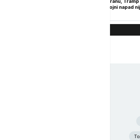
"lomile zube" na Iranu, Tramp
poslednji: Zašto vojni napad ni
doneo željenu promenu?
Top