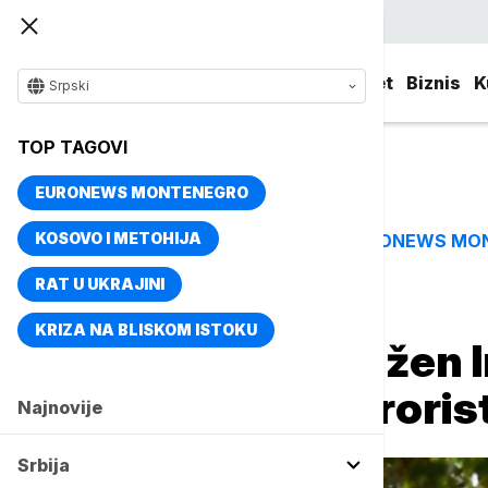
Srpski
Srbija
Evropa
Svet
Biznis
K
Srpski
TOP TAGOVI
EURONEWS MONTENEGRO
KOSOVO I METOHIJA
EURONEWS MO
TOP TAGOVI
RAT U UKRAJINI
Naslovna
Svet
Planeta
KRIZA NA BLISKOM ISTOKU
U Njujorku optužen 
planiranja 18 terori
Najnovije
Srbija