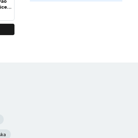
vao
ice
ska