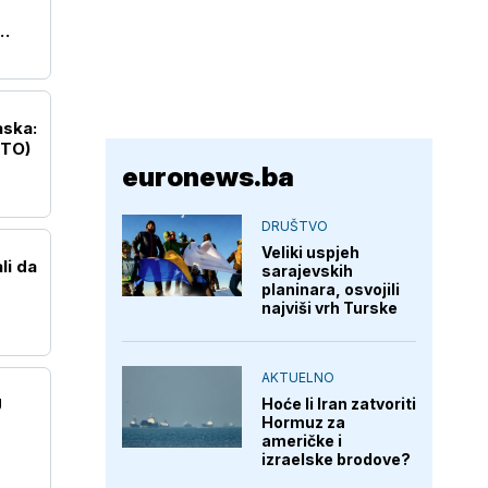
aska:
OTO)
euronews.ba
DRUŠTVO
Veliki uspjeh
li da
sarajevskih
planinara, osvojili
najviši vrh Turske
AKTUELNO
Hoće li Iran zatvoriti
U
Hormuz za
američke i
izraelske brodove?