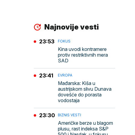
Najnovije vesti
23:53
FOKUS
Kina uvodi kontramere
protiv restriktivnih mera
SAD
23:41
EVROPA
Mađarska: Kiša u
austrijskom slivu Dunava
dovešće do porasta
vodostaja
23:30
BIZNIS VESTI
Američke berze u blagom
plusu, rast indeksa S&P
500 i Nasdak, u fokusu