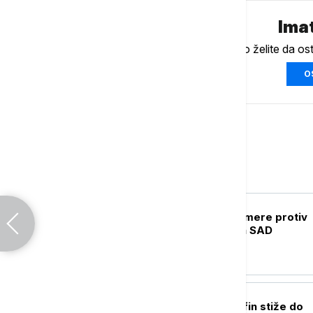
Imat
Ukoliko želite da os
O
Svet
FOKUS
Kina uvodi kontramere protiv
restriktivnih mera SAD
FOKUS
Snažan tajfun Delfin stiže do