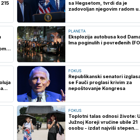
 215
sa Hegsetom, tvrdi da je
zadovoljan njegovim radom u
Pentagonu
PLANETA
a
Eksplozija autobusa kod Dam
Ima poginulih i povređenih (F
kom
FOKUS
Republikanski senatori izglasa
oluja
se Fauči proglasi krivim za
na
nepoštovanje Kongresa
FOKUS
Toplotni talas odnosi živote: 
Južnoj Koreji vrućine ubile 21
osobu - izdat najviši stepen
upozorenja