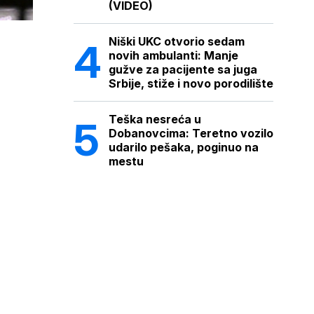
(VIDEO)
Niški UKC otvorio sedam
novih ambulanti: Manje
gužve za pacijente sa juga
Srbije, stiže i novo porodilište
Teška nesreća u
Dobanovcima: Teretno vozilo
udarilo pešaka, poginuo na
mestu