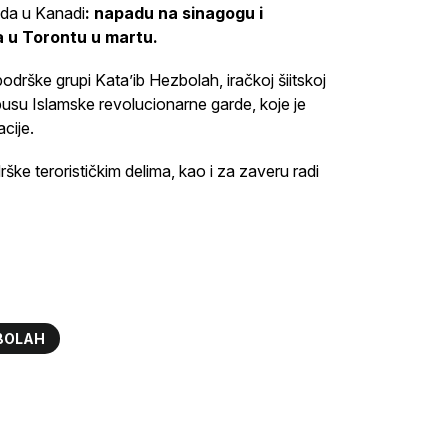
ada u Kanadi
: napadu na sinagogu i
a u Torontu u martu.
odrške grupi Kata’ib Hezbolah, iračkoj šiitskoj
rpusu Islamske revolucionarne garde, koje je
cije.
ke terorističkim delima, kao i za zaveru radi
BOLAH