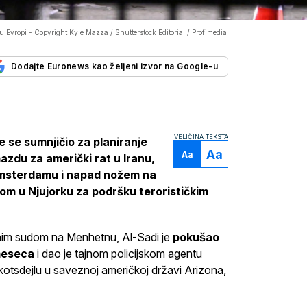
u Evropi -
Copyright Kyle Mazza / Shutterstock Editorial / Profimedia
Dodajte Euronews kao željeni izvor na Google-u
VELIČINA TEKSTA
 se sumnjičio za planiranje
Aa
Aa
azdu za američki rat u Iranu,
Amsterdamu i napad nožem na
om u Njujorku za podršku terorističkim
nim sudom na Menhetnu, Al-Sadi je
pokušao
meseca
i dao je tajnom policijskom agentu
Skotsdejlu u saveznoj američkoj državi Arizona,