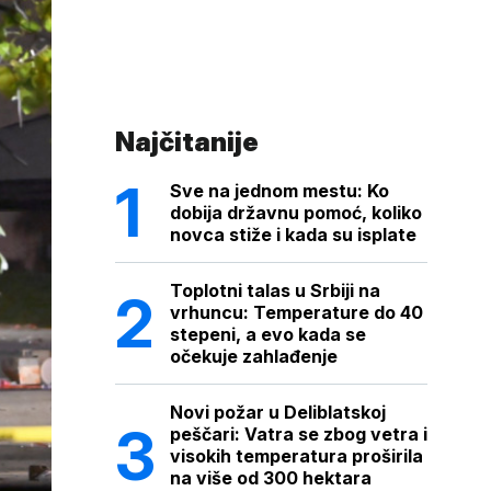
Najčitanije
Sve na jednom mestu: Ko
dobija državnu pomoć, koliko
novca stiže i kada su isplate
Toplotni talas u Srbiji na
vrhuncu: Temperature do 40
stepeni, a evo kada se
očekuje zahlađenje
Novi požar u Deliblatskoj
peščari: Vatra se zbog vetra i
visokih temperatura proširila
na više od 300 hektara