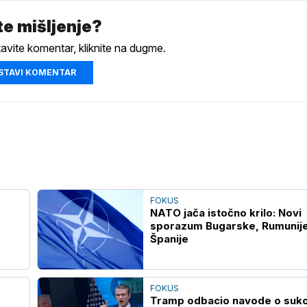
e mišljenje?
tavite komentar, kliknite na dugme.
STAVI KOMENTAR
FOKUS
NATO jača istočno krilo: Novi
sporazum Bugarske, Rumunije
Španije
FOKUS
Tramp odbacio navode o suk