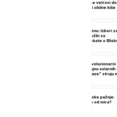
Japana: Očekuju se vetrovi do
kilometara na sat i obilne kiše
PLANETA
Kampanja u Mičigenu: Izbori z
Senat između optužbi za
antisemitizam i debate o Blis
istoku
PLANETA
Kosmički ples: Revolucionarni
snimci otkrivaju tajnu solarnih 
koje mogu da "ugase" struju 
Zemlji
FOKUS
Gaza u senci svetske pažnje:
Koliko smo daleko od mira?