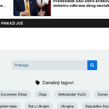
Predsednik SAD oštro kritiko
je
ministra odbrane zbog nestaš
raketnog naoružanja
PRIKAŽI JOŠ
Današnji tagovi
Euronews Srbija
Oluja
Aleksandar Vučić
Dunav
lotni talas
Rat u Ukrajini
Ukrajina
Republika Srp