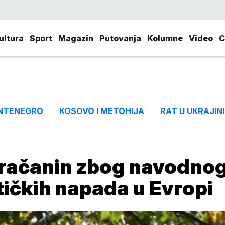
ultura
Sport
Magazin
Putovanja
Kolumne
Video
C
NTENEGRO
KOSOVO I METOHIJA
RAT U UKRAJINI
Iračanin zbog navodno
stičkih napada u Evropi