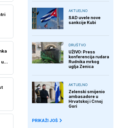
AKTUELNO
tri
SAD uvele nove
sankcije Kubi
DRUŠTVO
nka
UŽIVO: Press
konferencija rudara
 u
Rudnika mrkog
uglja Zenica
AKTUELNO
st
Zelenski smijenio
ambasadore u
Hrvatskoj i Crnoj
Gori
PRIKAŽI JOŠ