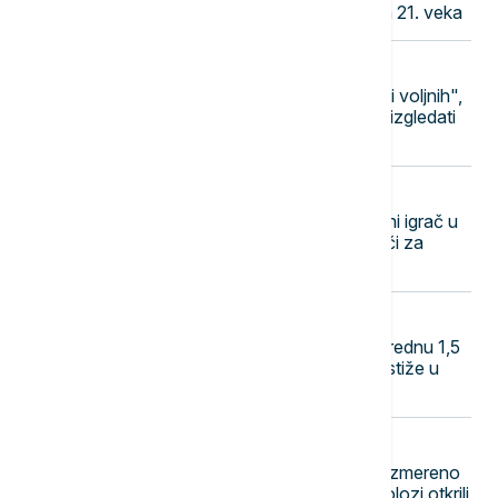
ponudila model modernog katastra 21. veka
21:04
POLITIKA
U okruženju ima zemalja u "koaliciji voljnih",
ali je ipak Srbija u fokusu: Kako će izgledati
poseta Zelenskog Beogradu?
20:56
BIZNIS VESTI
Austrian Post postaje najveći tržišni igrač u
dostavi paketa u Srbiji? Šta to znači za
kupce
20:50
BIZNIS VESTI
Ekspo 2027 dobija mehanizaciju vrednu 1,5
milijardi dinara: Pogledajte šta sve stiže u
Beograd
20:44
EVROPA
Italija pod udarom afričkog pakla: Izmereno
neverovatnih 48 stepeni - meteorolozi otkrili