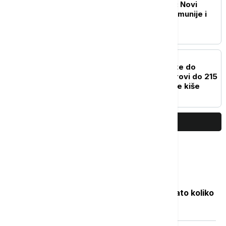
NATO jača istočno krilo: Novi
sporazum Bugarske, Rumunije i
Španije
FOKUS
Snažan tajfun Delfin stiže do
Japana: Očekuju se vetrovi do 215
kilometara na sat i obilne kiše
PRIKAŽI JOŠ
Najčitanije
Objavljene nove cene goriva: Poznato koliko
će koštati benzin i dizel