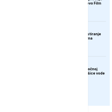
ulaznica za 32. Sarajevo Film
Festival
DRUŠTVO
Banjaluka: Počinje testiranje
novog cjevovoda prema
Tunjicama
AKTUELNO
Vanredno stanje u istočnoj
Slovačkoj zbog nestašice vode
za piće
PRIKAŽI JOŠ