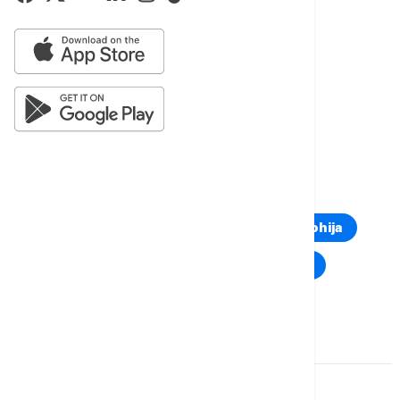
protivvazdušne odbrane i komandne položaje.
Više o...
SAD
AMERIČKI BOMBARDER
SRUŠIO SE BOMBARDER
KALIFORNIJA
TOP TAGOVI
Euronews Montenegro
Kosovo i Metohija
Rat u Ukrajini
Kriza na Bliskom istoku
Komentari (
0
)
Imate mišljenje?