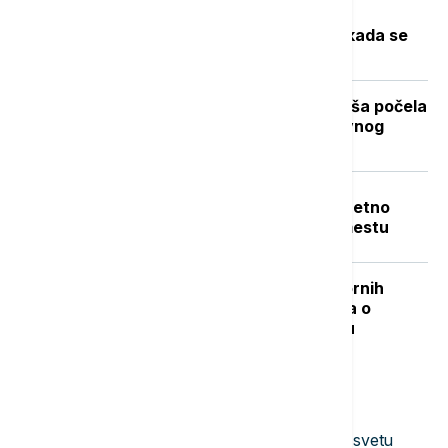
Toplotni talas u Srbiji na vrhuncu:
Temperature do 40 stepeni, a evo kada se
očekuje zahlađenje
Stiže dugo očekivano osveženje: Kiša počela
da pada u Beogradu posle višednevnog
toplotnog talasa (VIDEO, FOTO)
Teška nesreća u Dobanovcima: Teretno
vozilo udarilo pešaka, poginuo na mestu
"Nisam izneo ništa novo sem nespornih
činjenica": Lučić za Euronews Srbija o
zabrani ulaska na Kosovo i Metohiju
Najnovije vesti
21:12
BIZNIS VESTI
Veliki uspeh RGZ u Njujorku: Srbija svetu