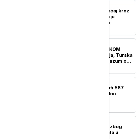
FOKUS
Smanjen brodski saobraćaj kroz
Ormuski moreuz dok traju
pregovori Irana i Omana
FOKUS
UŽIVO
KRIZA NA BLISKOM
ISTOKU Saudijska Arabija, Turska
i Pakistan potpisali sporazum o
kolektivnoj odbrani
FOKUS
Sud naložio Meti da uplati 567
miliona dolara za mentalno
zdravlje dece
FOKUS
Uhapšen bivši guverner zbog
slučaja nestalih studenata u
Meksiku