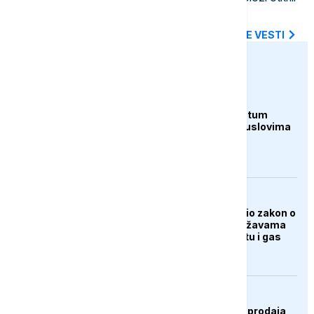
šta sledi
SVE NAJNOVIJE VESTI
euronews.ba
AKTUELNO
Italija odbacila ultimatum
Španije: Ni pod kojim uslovima
ne namjeravamo da
preispitujemo odluku
AKTUELNO
Američki Senat usvojio zakon o
sankcijama Rusiji i državama
koje kupuju njenu naftu i gas
KULTURA
U ponedjeljak počinje prodaja