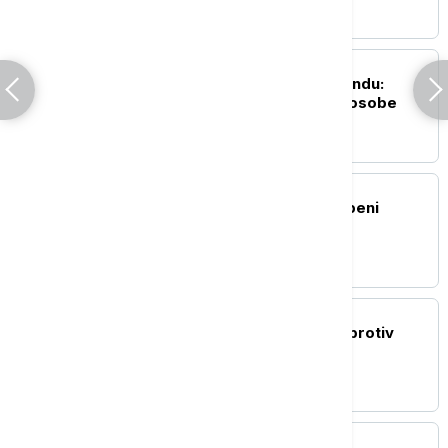
FOKUS
Pucnjava u školi na Tajlandu:
Ubijen nastavnik, četiri osobe
ranjene
FOKUS
Zemljotres jačine 5 stepeni
pogodio Filipine
FOKUS
Kina uvodi kontramere protiv
restriktivnih mera SAD
FOKUS