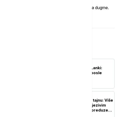
Ukoliko želite da ostavite komentar, kliknite na dugme.
OSTAVI KOMENTAR
Svet
FOKUS
Buna iza rešetaka u Šri Lanki:
Vojska upala u zatvore posle
krvavih nereda
FOKUS
"Miris" otkrio stravičnu tajnu: Više
od 50 tela pronađeno u jezivim
uslovima u pogrebnom preduzeću
u Čikagu