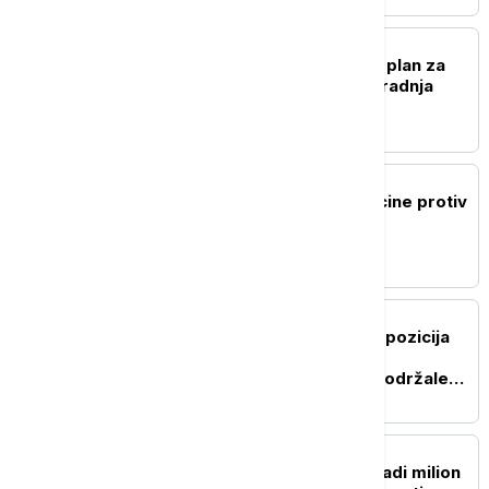
FOKUS
Sud zaustavio Trampov plan za
Belu kuću: Blokirana izgradnja
velike balske dvorane
PLANETA
Najavljena primena vakcine protiv
ebole usled širenja soja
Bundibugjo
PLANETA
Venecuelanska vlada i opozicija
započele razgovore iza
zatvorenih vrata, SAD podržale
dijalog
PLANETA
Singapur planira da posadi milion