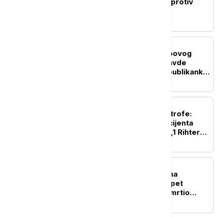
stabala drveća, u borbi protiv
toplotnih talasa
FOKUS
Potvrda u Senatu Trampovog
kandidat za ministra pravde
dovedena u pitanje: Republikanka
Murkovski okreće leđa Blanšu
PLANETA
Herojstvo u senci katastrofe:
Hirurzi telima branili pacijenta
tokom zemljotresa od 7,1 Rihtera
(VIDEO)
FOKUS
Detalji pucnjave u školi na
Tajlandu: Napadač ubio pet
nastavnika, pre toga usmrtio
svoju baku i deku (VIDEO)