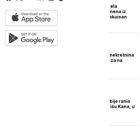
Buktinja u Budvi: Izgorela
luksuzna jahta biznismena iz
Podgorice, vlasnik evakuisan
(VIDEO)
REGION
U Budvi blokirana 601 nekretnina
zbog neplaćenog poreza na
nepokretnost
REGION
Vijesti: Tinejdžer iz Srbije ranio
Budvanina Marka Ljubišu Kana, u
toku je potera (VIDEO)
REGION