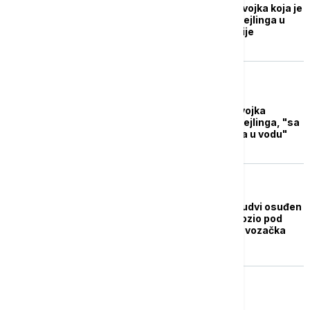
Crnogorski mediji: Devojka koja je
poginula tokom parasejlinga u
Budvi državljanka Srbije
REGION
Tragedija u Budvi: Devojka
poginula tokom parasejlinga, "sa
više od 50 metara pala u vodu"
REGION
Srpski državljanin u Budvi osuđen
na 23 dana zatvora: Vozio pod
dejstvom opijata, sva vozačka
dokumenta nevažeća
REGION