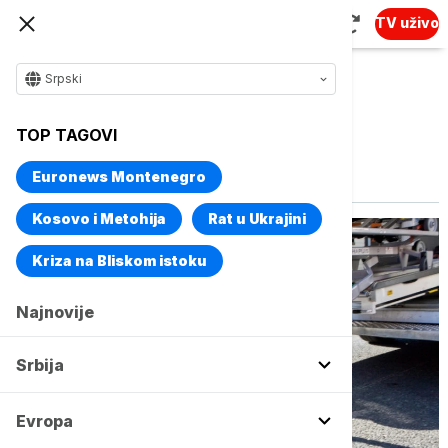
TV uživo
Srpski
TOP TAGOVI
Vise o temi
Budva
Euronews Montenegro
Kosovo i Metohija
Rat u Ukrajini
Kriza na Bliskom istoku
Najnovije
Srbija
Evropa