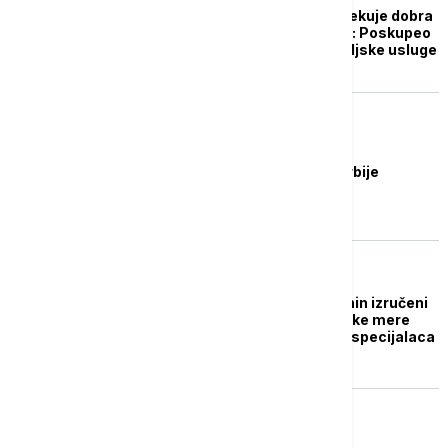
Budvu i ove godine očekuje dobra
sezona, ali i više cene: Poskupeo
smeštaj, ali i ugostiteljske usluge
NOVOSTI
Vujošević: Turisti iz Srbije
najbrojniji u Budvi
REGION
Budvanin i Podgoričanin izručeni
Crnoj Gori iz UAE uz jake mere
bezbednosti i pratnju specijalaca
(VIDEO, FOTO)
REGION