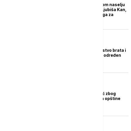
Pucnjava u budvanskom naselju
Pržno: Ranjen Marko Ljubiša Kan,
policija intenzivno traga za
napadačem
REGION
Osumnjičenom za ubistvo brata i
njegovog sina u Budvi određen
pritvor do 72 sata
REGION
Uhapšen Jovo Mitrović zbog
napad na predsednika opštine
Budva
REGION