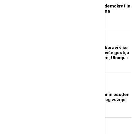
Stranka Nova srpska demokratija
otkrila razlog napada na
Jovanovića
REGION
U Crnoj Gori trenutno boravi više
od 91.000 turista: Najviše gostiju
u Budvi, Herceg Novom, Ulcinju i
Baru
REGION
Budva: Srpski državljanin osuđen
na 32 dana zatvora zbog vožnje
pod dejstvom heroina
REGION