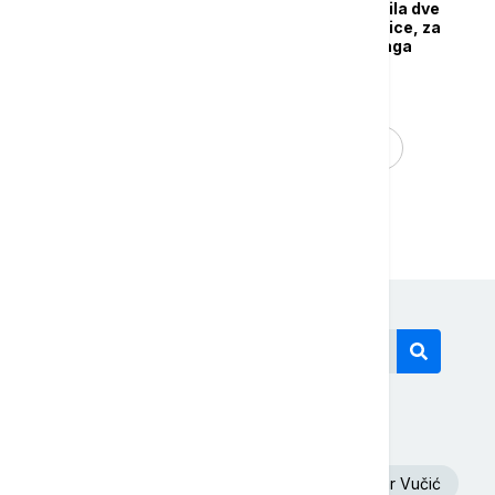
Policija u Budvi uhapsila dve
osobe za pokušaj otmice, za
trećom osobom se traga
...
1
2
3
8
Današnji tagovi
Oluja
Euronews Srbija
Aleksandar Vučić