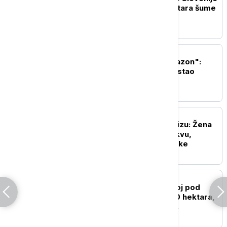
i Italije: Uništeno 35 hektara šume
EVROPA
Ukrajina cilja "ruski Amazon":
Zašto je Wildberries postao
ključna meta Kijeva?
EVROPA
Neobičan incident u Parizu: Žena
donela dve bombe u crkvu,
policija evakuisala vernike
EVROPA
Veliki požar u Francuskoj pod
kontrolom: Izgorelo 320 hektara,
vatrogasci prate nova
razbuktavanja