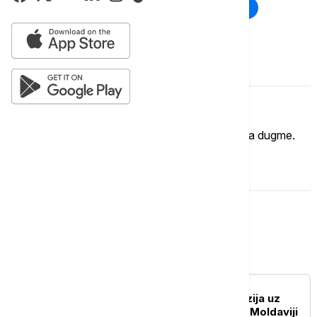
Rat u Ukrajini
Kriza na Bliskom istoku
Komentari (
0
)
Imate mišljenje?
Ukoliko želite da ostavite komentar, kliknite na dugme.
OSTAVI KOMENTAR
Evropa
EVROPA
RAT U UKRAJINI Eksplozija uz
granicu sa Ukrajinom: U Moldaviji