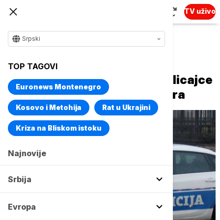
TV uživo
Srpski
Naslovna
Evropa
Region
TOP TAGOVI
Beograđanin omalovažao policajce
Euronews Montenegro
u Budvi, kažnjen sa 2.000 evra
Kosovo i Metohija
Rat u Ukrajini
Kriza na Bliskom istoku
Najnovije
Srbija
Evropa