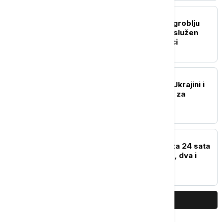
EVROPA
Na Srpskom vojničkom groblju
Novi Zejtinlik u Sokolcu služen
parastos, položeni venci
EVROPA
Papa: Dosta je nasilja u Ukrajini i
Rusiji, napravimo mesta za
diplomatiju
EVROPA
U Severnoj Makedoniji za 24 sata
registrovano 25 požara, dva i
dalje aktivna
PRIKAŽI JOŠ