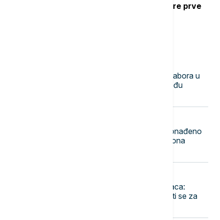
Ubod stršljena: Kako reagovati i mere prve
pomoći
Najnovije vesti
23:50
DRUŠTVO
Mile Novković najbolji trubač 65. Sabora u
Guči, orkestar Vasiljević najbolji među
orkestrima
23:44
FOKUS
Rekordna zaplena u Indoneziji: Pronađeno
1,3 tone ketamina vrednog 116 miliona
dolara
23:36
EVROPA
Pao jedan od najtraženijih kriminalaca:
Danijel Kinahan izručen Irskoj, tereti se za
trgovinu drogom i oružjem