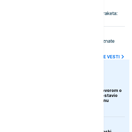
23:30
FOKUS
Rat u Iranu prazni američke zalihe raketa:
Pentagon traži hitnu reakciju
23:18
BIZNIS VESTI
Pojeftinjuje gorivo u Hrvatskoj: Poznate
nove cene benzina i dizela
SVE NAJNOVIJE VESTI
euronews.ba
AKTUELNO
Iran i Oman pred dogovorom o
Hormuzu, Teheran postavio
nove uslove Vašingtonu
AKTUELNO
Trump: Raste ekonomski