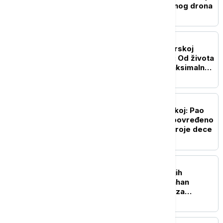
pronađeni ostaci borbenog drona
EVROPA
Daniel Kinahan izručen Irskoj
posle decenije bekstva: Od života
u Dubaiju do zatvora maksimalne
bezbednosti
EVROPA
Drama na plaži u Hrvatskoj: Pao
bor visok 13,5 metara, povređeno
osam ljudi, među njima troje dece
EVROPA
Pao jedan od najtraženijih
kriminalaca: Danijel Kinahan
izručen Irskoj, tereti se za
trgovinu drogom i oružjem