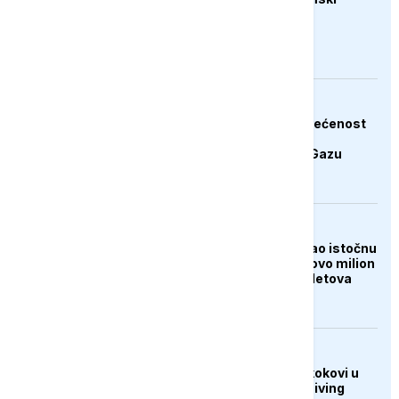
pritisak na Iran
AKTUELNO
Hamas potvrdio posvećenost
završetku druge faze
Trumpovog plana za Gazu
FOKUS
Tajfun Dolphin poharao istočnu
Kinu: Evakuisano gotovo milion
ljudi, otkazano 1.400 letova
DRUŠTVO
U Sarajevu održani skokovi u
vodu Bentbaša Cliff Diving