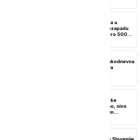
EVROPA
Gašenja šumskog požara u
provinciji Huelva na jugozapadu
Španije, evakuisano skoro 500
ljudi
EVROPA
Dobrint: Nemačka je svakodnevna
meta hibridnog ratovanja
EVROPA
Rumunija: Blok 2 nuklearke
Černavoda radi normalno, nivo
Dunava povećan za osam
centimetara
REGION
Veliki požar kod granice Slovenije