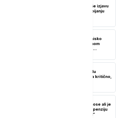
EVROPA
Zaharova: Zapad ignoriše izjavu
nemačkog novinara o ubijanju
Rusa
REGION
Požar kod Gacka: Gori nisko
rastinje na nepristupačnom
terenu, sve raspoložive
vatrogasne jedinice na terenu
EVROPA
Požar u bolnici na zapadu
Francuske: Jedna osoba kritično,
10 lakše povređeno
EVROPA
Tajani: Obnovićemo odnose ali je
reakcija Sančeza na suspenziju
Šengena "neprihvatljiva“