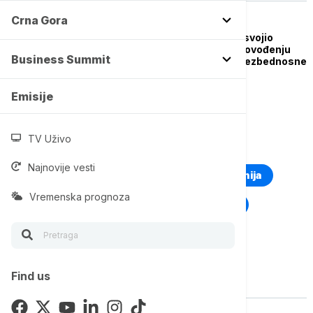
Crna Gora
BRISELSKE VESTI
Evropski parlament usvojio
godišnji izveštaj o sprovođenju
Business Summit
Zajedničke spoljne i bezbednosne
politike EU
Emisije
TV Uživo
TOP TAGOVI
Najnovije vesti
Euronews Montenegro
Kosovo i Metohija
Vremenska prognoza
Rat u Ukrajini
Kriza na Bliskom istoku
Find us
Vise o temi