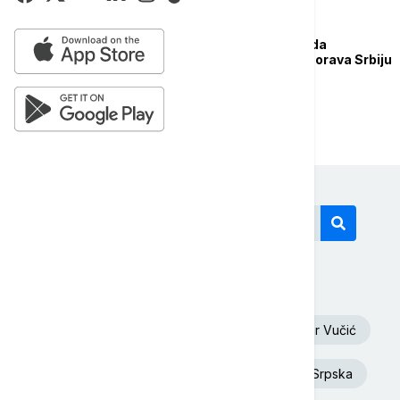
POLITIKA
Brnabić: Picula treba da
pomogne, a ne da usporava Srbiju
na putu ka EU
Današnji tagovi
Oluja
Euronews Srbija
Aleksandar Vučić
Dunav
Toplotni talas
Republika Srpska