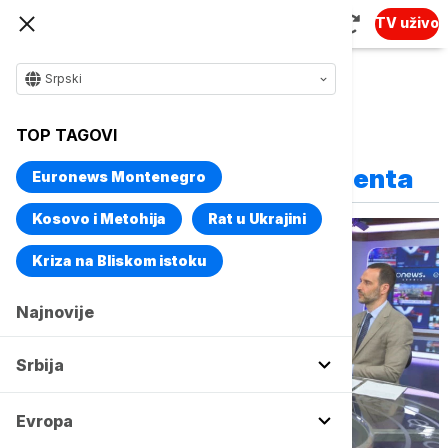
TV uživo
Srpski
TOP TAGOVI
Vise o temi
Izveštaj Evropskog parlamenta
Euronews Montenegro
Kosovo i Metohija
Rat u Ukrajini
Kriza na Bliskom istoku
Najnovije
Srbija
Evropa