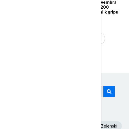
Batut: Od 17. do 23. novembra
zabeleženo više od 6.200
slučajeva oboljenja nalik gripu.
...
1
2
3
9
Današnji tagovi
Euronews Srbija
Dunav
Volodimir Zelenski