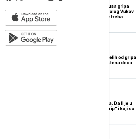
Mutirana varijanta virusa gripa
prisutna u Srbiji: Pulmolog Vukov
o simptomima koje ne treba
zanemariti
AKTUELNO
Drastičan porast obolelih od gripa
u Srbiji, posebno ugrožena deca
DRUŠTVO
Raste broj obolelih od
respiratornih oboljenja: Da li je u
Srbiju stigao "super grip" i koji su
simptomi?
DRUŠTVO