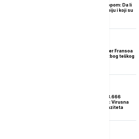
"Super grip" hara Evropom: Da li
je flunami stigao u Srbiju i koji su
saveti stručnjaka?
EVROPA
Bivši francuski premijer Fransoa
Bajru hospitalizovan zbog teškog
oblika gripa
DRUŠTVO
U Srbiji registrovano 8.666
oboljenja sličnih gripu: Virusna
aktivnost niskog intenziteta
EVROPA