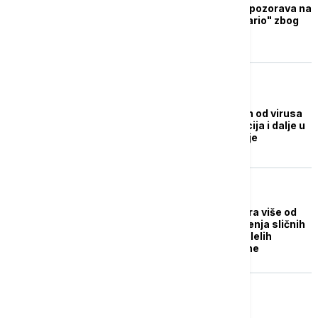
Zdravstvena služba upozorava na
"najgori mogući scenario" zbog
virusa
POLITIKA
U porastu broj obolelih od virusa
sličnih gripu: Imunizacija i dalje u
toku, pik se tek očekuje
DRUŠTVO
Od 24. do 30. novembra više od
6.500 slučajeva oboljenja sličnih
gripu, najveći broj obolelih
uzrasta do četiri godine
DRUŠTVO