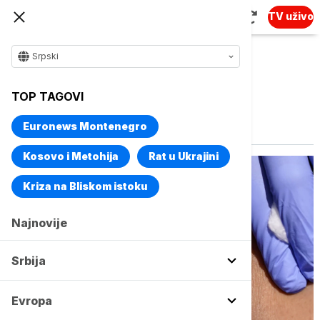
TV uživo
Srpski
TOP TAGOVI
Vise o temi
Grip
Euronews Montenegro
Kosovo i Metohija
Rat u Ukrajini
Kriza na Bliskom istoku
Najnovije
Srbija
Evropa