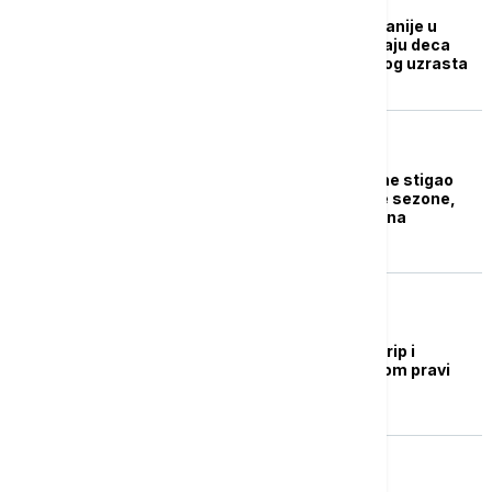
Sezonski grip stigao ranije u
Srbiju: Najviše obolevaju deca
predškolskog i školskog uzrasta
DRUŠTVO
Grip u Srbiju ove godine stigao
ranije nego prethodne sezone,
Batut poziva građane na
imunizaciju
ZDRAVLJE
Kako da razlikujemo grip i
koronu? Jedan simptom pravi
ključnu razliku
DRUŠTVO