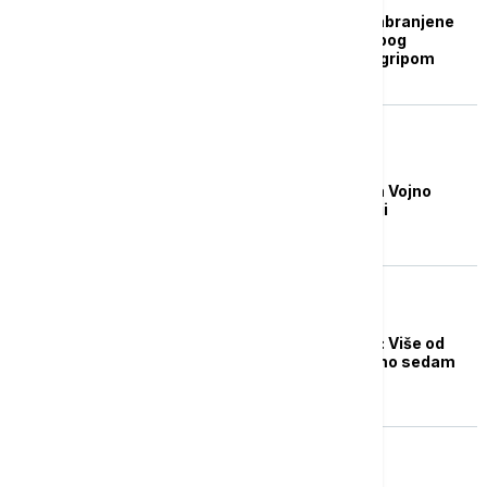
Na UKC Kragujevac zabranjene
posete pacijentima zbog
trenutne situacije sa gripom
DRUŠTVO
Zabranjene posete na Vojno
medicinskoj akademiji
ZDRAVLJE
Grip u porastu u Srbiji: Više od
11.800 obolelih za samo sedam
dana
DRUŠTVO