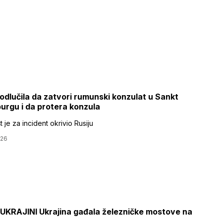
 odlučila da zatvori rumunski konzulat u Sankt
urgu i da protera konzula
 je za incident okrivio Rusiju
026
UKRAJINI Ukrajina gađala železničke mostove na