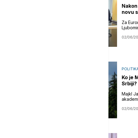
Nakon 
novu s
Za Euron
Ljubomir
02/06/2
POLITIK
Ko je 
Srbiji?
Majkl Ja
akadems
02/06/2