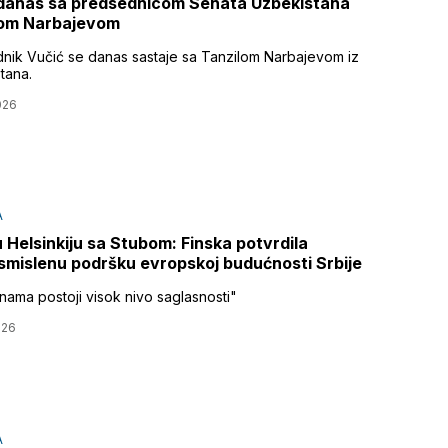
danas sa predsednicom Senata Uzbekistana
lom Narbajevom
nik Vučić se danas sastaje sa Tanzilom Narbajevom iz
tana.
026
A
u Helsinkiju sa Stubom: Finska potvrdila
mislenu podršku evropskoj budućnosti Srbije
nama postoji visok nivo saglasnosti"
026
A