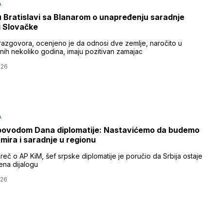
A
u Bratislavi sa Blanarom o unapređenju saradnje
 i Slovačke
azgovora, ocenjeno je da odnosi dve zemlje, naročito u
nih nekoliko godina, imaju pozitivan zamajac
026
A
povodom Dana diplomatije: Nastavićemo da budemo
 mira i saradnje u regionu
reč o AP KiM, šef srpske diplomatije je poručio da Srbija ostaje
na dijalogu
026