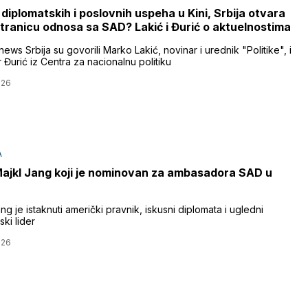
diplomatskih i poslovnih uspeha u Kini, Srbija otvara
tranicu odnosa sa SAD? Lakić i Đurić o aktuelnostima
ews Srbija su govorili Marko Lakić, novinar i urednik "Politike", i
 Đurić iz Centra za nacionalnu politiku
026
A
Majkl Jang koji je nominovan za ambasadora SAD u
ng je istaknuti američki pravnik, iskusni diplomata i ugledni
ki lider
026