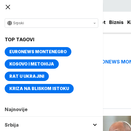
Srpski
Srbija
Evropa
Svet
Biznis
K
Srpski
TOP TAGOVI
EURONEWS MONTENEGRO
EURONEWS MO
TOP TAGOVI
KOSOVO I METOHIJA
RAT U UKRAJINI
Vise o temi
KRIZA NA BLISKOM ISTOKU
Diplomatija
Najnovije
Srbija