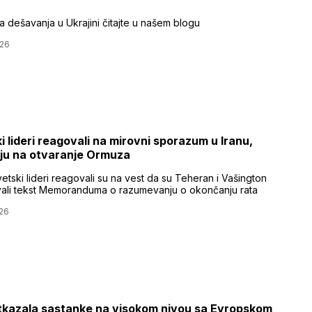
a dešavanja u Ukrajini čitajte u našem blogu
026
i lideri reagovali na mirovni sporazum u Iranu,
ju na otvaranje Ormuza
vetski lideri reagovali su na vest da su Teheran i Vašington
ovali tekst Memoranduma o razumevanju o okončanju rata
26
tkazala sastanke na visokom nivou sa Evropskom