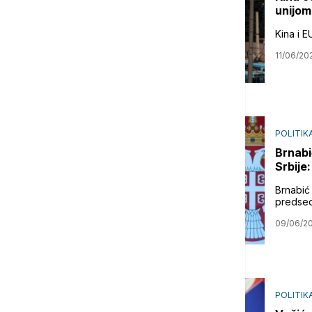
unijom
Kina i E
11/06/20
POLITIK
Brnabi
Srbije
Brnabić
predsed
09/06/2
POLITIK