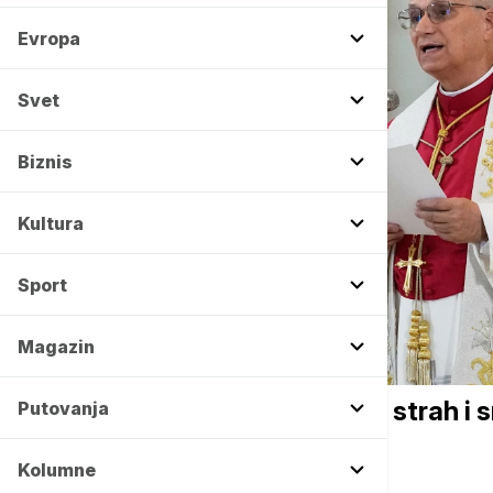
Evropa
Svet
Biznis
Kultura
Sport
Magazin
FOKUS
Lav XIV: Rat donosi nasilje, strah i 
Putovanja
putu dijaloga i diplomatije
Kolumne