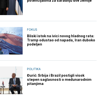
potencijalima za saradnju dve zemlje
FOKUS
Bliski istok na ivici novog hladnog rata:
Tramp odustao od napada, Iran duboko
podeljen
POLITIKA
Đurić: Srbija i Brazil postigli visok
stepen saglasnosti o međunarodnim
pitanjima