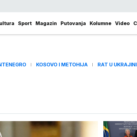
ultura
Sport
Magazin
Putovanja
Kolumne
Video
C
NTENEGRO
KOSOVO I METOHIJA
RAT U UKRAJINI