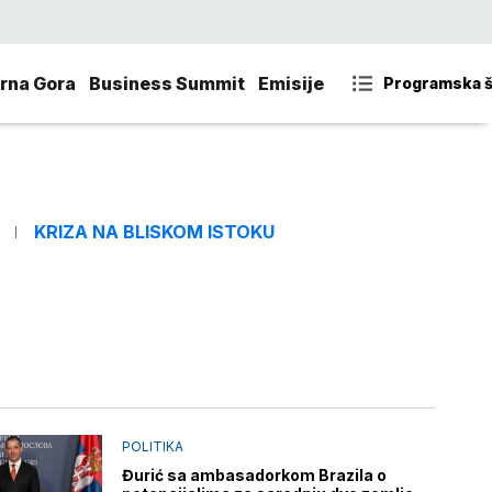
rna Gora
Business Summit
Emisije
Programska 
KRIZA NA BLISKOM ISTOKU
POLITIKA
Đurić sa ambasadorkom Brazila o