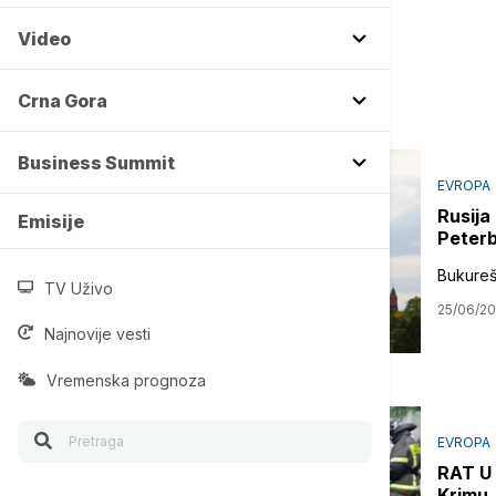
Video
Crna Gora
Business Summit
EVROPA
Rusija
Emisije
Peterb
Bukurešt
TV Uživo
25/06/2
Najnovije vesti
Vremenska prognoza
EVROPA
RAT U 
Krimu