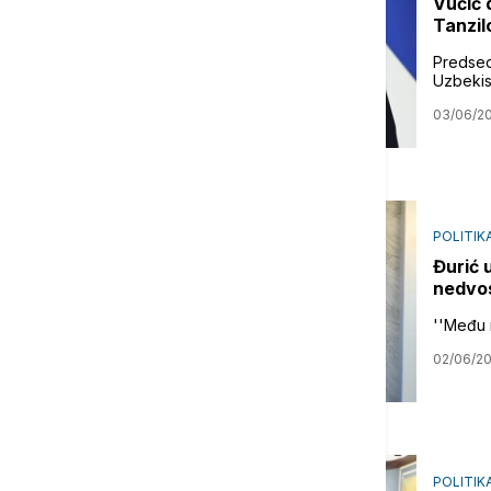
Vučić 
Tanzi
Predsed
Uzbekis
03/06/2
POLITIK
Đurić 
nedvos
''Među 
02/06/2
POLITIK