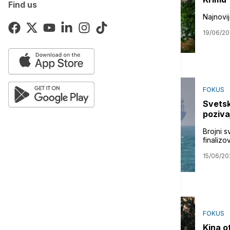
Find us
Najnovij
19/06/2
FOKUS
Svetsk
poziva
Brojni s
finaliz
15/06/20
FOKUS
Kina o