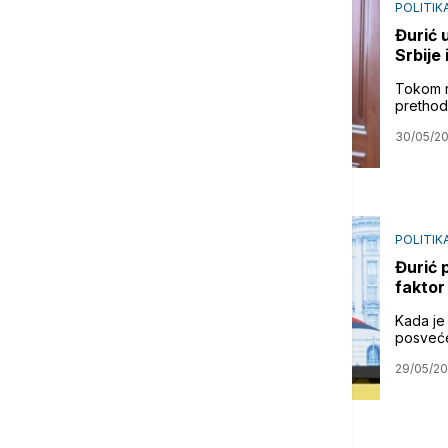
POLITIK
Đurić 
Srbije
Tokom r
prethod
30/05/2
POLITIK
Đurić 
faktor
Kada je 
posveće
29/05/2