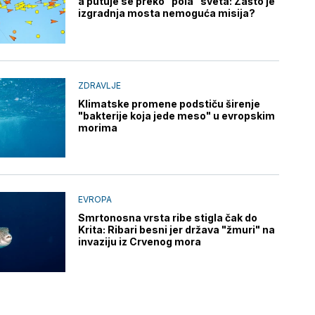
a putuje se preko "pola" sveta: Zašto je
izgradnja mosta nemoguća misija?
ZDRAVLJE
Klimatske promene podstiču širenje
"bakterije koja jede meso" u evropskim
morima
EVROPA
Smrtonosna vrsta ribe stigla čak do
Krita: Ribari besni jer država "žmuri" na
invaziju iz Crvenog mora