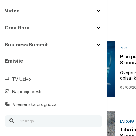
Video
Crna Gora
Business Summit
ŽIVOT
Prvi p
Emisije
Sredo
Ovaj su
opisali
TV Uživo
08/06/2
Najnovije vesti
Vremenska prognoza
EVROPA
Tiha i
Sredoz