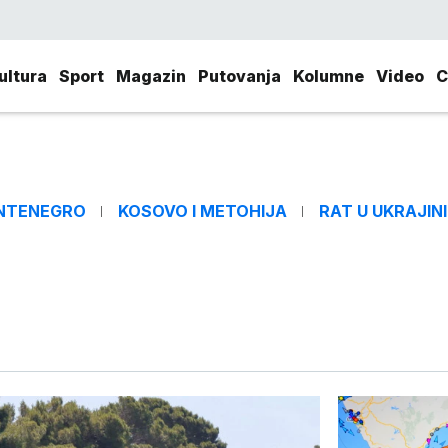
ultura
Sport
Magazin
Putovanja
Kolumne
Video
C
NTENEGRO
KOSOVO I METOHIJA
RAT U UKRAJINI