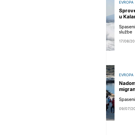
EVROPA
Sprove
u Kala
Spaseni
službe
17/08/20
EVROPA
Nadom
migran
Spaseni
09/07/2