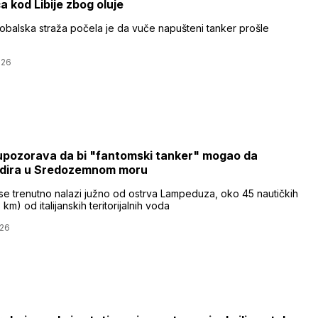
a kod Libije zbog oluje
 obalska straža počela je da vuče napušteni tanker prošle
026
a upozorava da bi "fantomski tanker" mogao da
odira u Sredozemnom moru
se trenutno nalazi južno od ostrva Lampeduza, oko 45 nautičkih
3 km) od italijanskih teritorijalnih voda
026