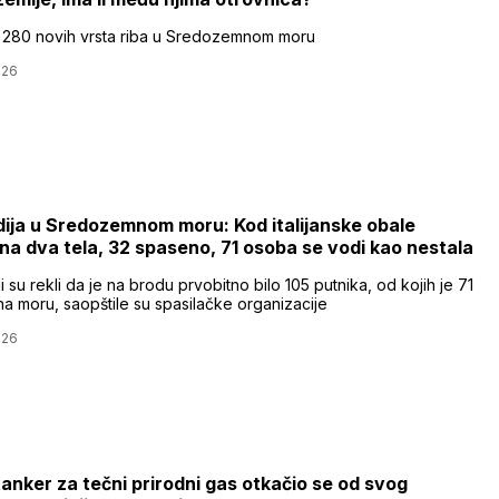
 280 novih vrsta riba u Sredozemnom moru
026
ija u Sredozemnom moru: Kod italijanske obale
na dva tela, 32 spaseno, 71 osoba se vodi kao nestala
i su rekli da je na brodu prvobitno bilo 105 putnika, od kojih je 71
na moru, saopštile su spasilačke organizacije
026
tanker za tečni prirodni gas otkačio se od svog