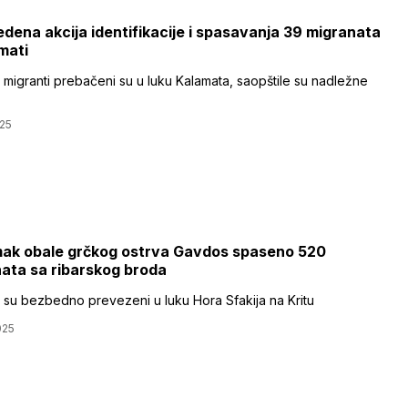
dena akcija identifikacije i spasavanja 39 migranata
mati
 migranti prebačeni su u luku Kalamata, saopštile su nadležne
25
ak obale grčkog ostrva Gavdos spaseno 520
ata sa ribarskog broda
 su bezbedno prevezeni u luku Hora Sfakija na Kritu
025