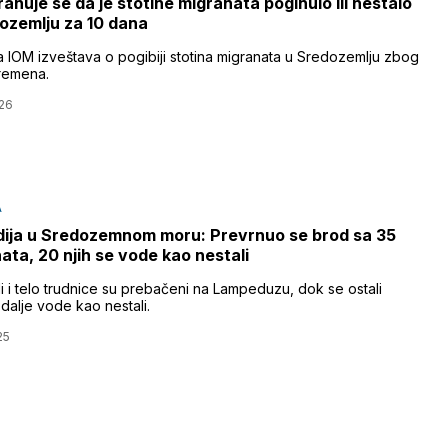
rahuje se da je stotine migranata poginulo ili nestalo
ozemlju za 10 dana
a IOM izveštava o pogibiji stotina migranata u Sredozemlju zbog
remena.
26
A
ija u Sredozemnom moru: Prevrnuo se brod sa 35
ata, 20 njih se vode kao nestali
i i telo trudnice su prebačeni na Lampeduzu, dok se ostali
i dalje vode kao nestali.
25