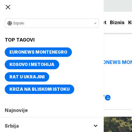
Srpski
Srbija
Evropa
Svet
Biznis
K
Srpski
TOP TAGOVI
EURONEWS MONTENEGRO
EURONEWS MO
TOP TAGOVI
KOSOVO I METOHIJA
RAT U UKRAJINI
Vise o temi
KRIZA NA BLISKOM ISTOKU
Sredozemno more
Najnovije
Srbija