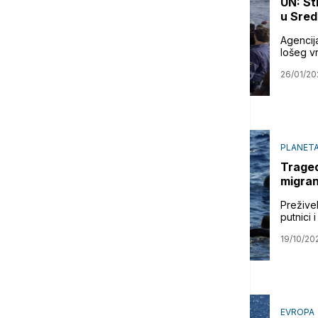
UN: St
u Sred
Agencij
lošeg v
26/01/20
PLANET
Traged
migran
Preživel
putnici 
19/10/20
EVROPA