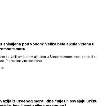
ut snimljena pod vodom: Velika bela ajkula viđena u
zemnom moru
sret sa velikom belom ajkulom u Sredozemnom moru ronioci su
 kao “nešto sasvim posebno“
026
nvazija iz Crvenog mora: Ribe "uljezi" osvajaju Grčku i
emlje, ima li među njima otrovnica?