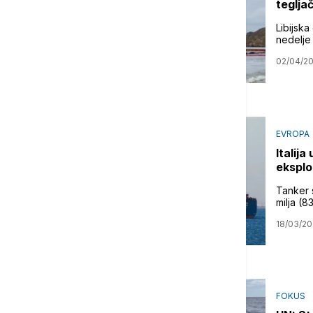
tegljač
Libijska
nedelje
02/04/2
EVROPA
Italij
ekspl
Tanker 
milja (8
18/03/2
FOKUS