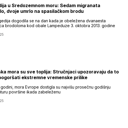
dija u Sredozemnom moru: Sedam migranata
lo, dvoje umrlo na spasilačkom brodu
gedija dogodila se na dan kada je obeležena dvanaesta
ica brodoloma kod obale Lampeduze 3. oktobra 2013. godine
25
ka mora su sve toplija: Stručnjaci upozoravaju da to
ogoršati ekstremne vremenske prilike
 godini, mora Evrope dostigla su najvišu prosečnu godišnju
turu površine ikada zabeleženu
25