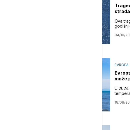
Trage
strada
Ova tra
godišnj
04/10/20
EVROPA
Evrops
može p
U 2024.
tempera
18/08/20