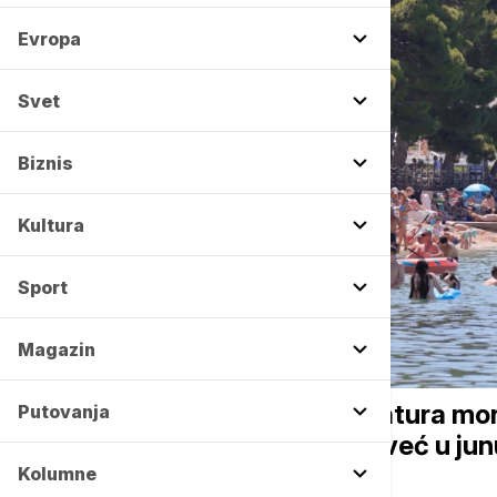
Evropa
Svet
Biznis
Kultura
Sport
Magazin
REGION
Jadran sve topliji: Temperatura mo
Putovanja
avgustu sada zabeležena već u jun
Kolumne