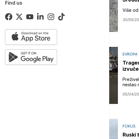
Find us
Više od
30/05/2
EVROPA
Traged
izvuče
Preživel
nestao 
05/04/2
FOKUS
Ruski 