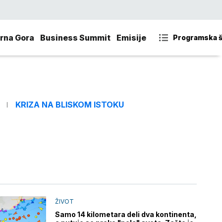
rna Gora
Business Summit
Emisije
Programska 
KRIZA NA BLISKOM ISTOKU
ŽIVOT
Samo 14 kilometara deli dva kontinenta,