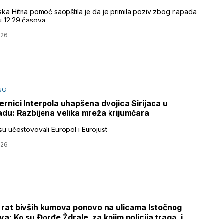
ka Hitna pomoć saopštila je da je primila poziv zbog napada
 12.29 časova
026
NO
ernici Interpola uhapšena dvojica Sirijaca u
du: Razbijena velika mreža krijumčara
 su učestovovali Europol i Eurojust
026
 rat bivših kumova ponovo na ulicama Istočnog
va: Ko su Đorđe Ždrale, za kojim policija traga, i