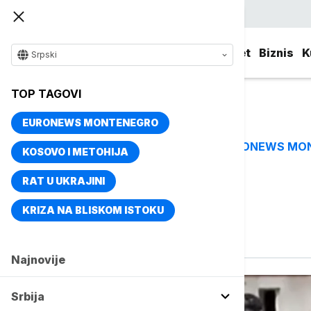
Srpski
Srbija
Evropa
Svet
Biznis
K
Srpski
TOP TAGOVI
EURONEWS MONTENEGRO
EURONEWS MO
TOP TAGOVI
KOSOVO I METOHIJA
RAT U UKRAJINI
Vise o temi
KRIZA NA BLISKOM ISTOKU
Hapšenje
Najnovije
Srbija