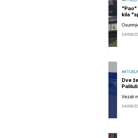
"Pao" 
kila "
Osumnji
04/08/2
AKTUEL
Dve že
Palilul
Vezali m
04/08/2