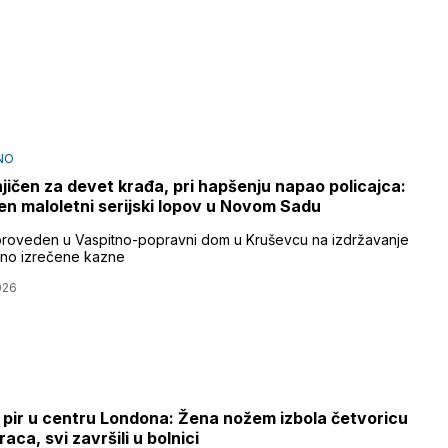
NO
ičen za devet krađa, pri hapšenju napao policajca:
n maloletni serijski lopov u Novom Sadu
proveden u Vaspitno-popravni dom u Kruševcu na izdržavanje
no izrečene kazne
026
 pir u centru Londona: Žena nožem izbola četvoricu
aca, svi završili u bolnici