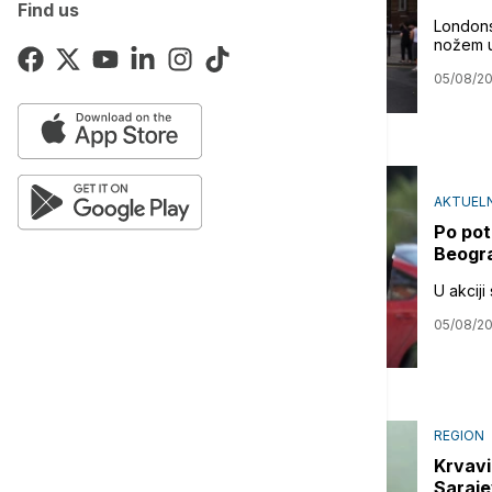
Find us
Londons
nožem u
05/08/2
AKTUEL
Po pot
Beogra
U akciji
05/08/2
REGION
Krvavi
Saraje