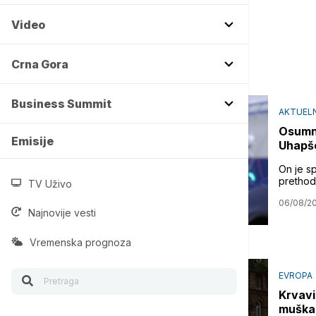
Video
Crna Gora
Business Summit
AKTUEL
Osumnj
Emisije
Uhapše
On je s
prethod
TV Uživo
06/08/2
Najnovije vesti
Vremenska prognoza
EVROPA
Krvavi
muškar