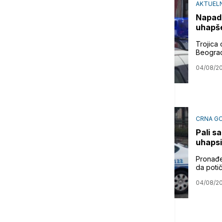
AKTUEL
Napad 
uhapše
Trojica
Beogra
04/08/2
CRNA G
Pali s
uhapsi
Pronađe
da potič
04/08/2