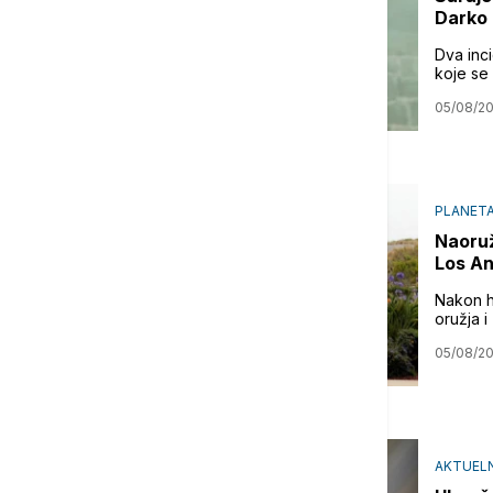
Darko 
Dva inc
koje se
05/08/2
PLANET
Naoruž
Los A
Nakon h
oružja i
05/08/2
AKTUEL