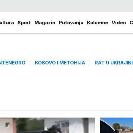
ultura
Sport
Magazin
Putovanja
Kolumne
Video
C
NTENEGRO
KOSOVO I METOHIJA
RAT U UKRAJINI