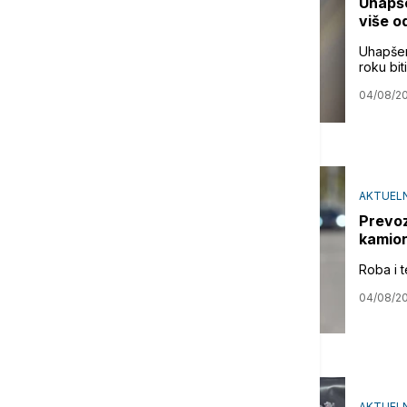
Uhapše
više o
Uhapšen
roku bit
04/08/2
AKTUEL
Prevoz
kamion
Roba i 
04/08/2
AKTUEL