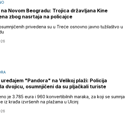
NO
na Novom Beogradu: Trojica državljana Kine
na zbog nasrtaja na policajce
 osumnjičenih privedena su u Treće osnovno javno tužilaštvo u
du
026
ORA
a uređajem "Pandora" na Velikoj plaži: Policija
la dvojicu, osumnjičeni da su pljačkali turiste
no je 3.785 eura i 960 konvertibilnih maraka, za koji se sumnja
e iz krađa izvršenih na plažama u Ulcinj
026