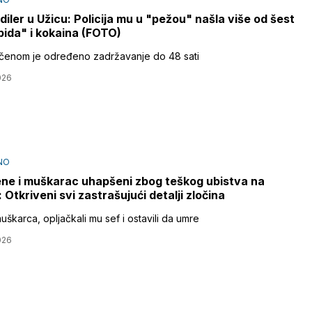
diler u Užicu: Policija mu u "pežou" našla više od šest
spida" i kokaina (FOTO)
čenom je određeno zadržavanje do 48 sati
026
NO
ne i muškarac uhapšeni zbog teškog ubistva na
i: Otkriveni svi zastrašujući detalji zločina
uškarca, opljačkali mu sef i ostavili da umre
026