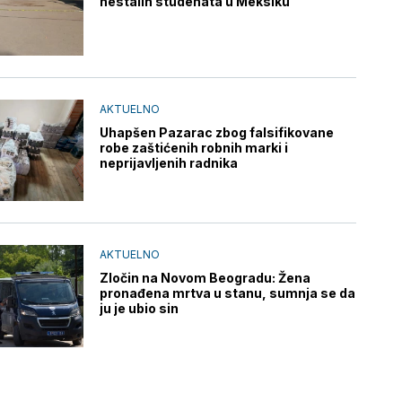
nestalih studenata u Meksiku
AKTUELNO
Uhapšen Pazarac zbog falsifikovane
robe zaštićenih robnih marki i
neprijavljenih radnika
AKTUELNO
Zločin na Novom Beogradu: Žena
pronađena mrtva u stanu, sumnja se da
ju je ubio sin