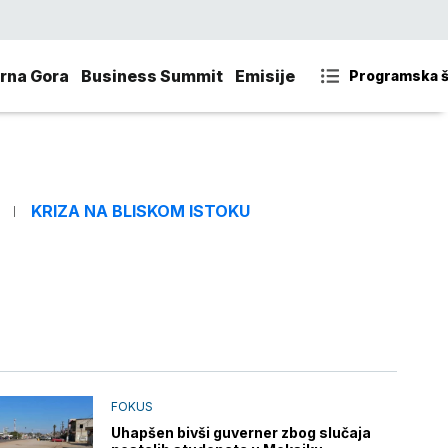
rna Gora
Business Summit
Emisije
Programska 
KRIZA NA BLISKOM ISTOKU
FOKUS
Uhapšen bivši guverner zbog slučaja