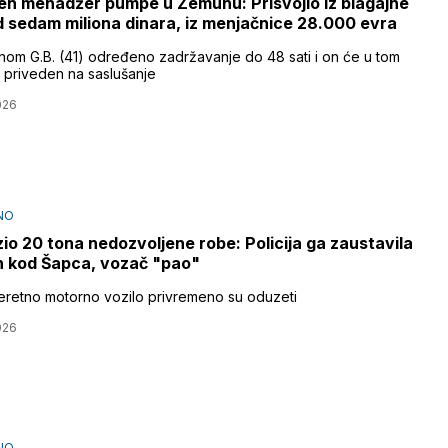
n menadžer pumpe u Zemunu: Prisvojio iz blagajne
d sedam miliona dinara, iz menjačnice 28.000 evra
om G.B. (41) određeno zadržavanje do 48 sati i on će u tom
i priveden na saslušanje
026
NO
io 20 tona nedozvoljene robe: Policija ga zaustavila
 kod Šapca, vozač "pao"
teretno motorno vozilo privremeno su oduzeti
026
NO