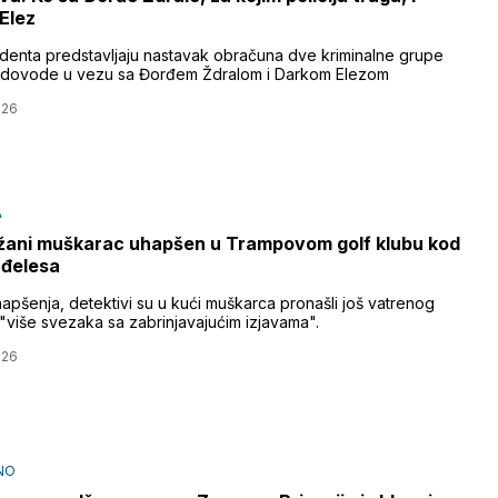
Elez
identa predstavljaju nastavak obračuna dve kriminalne grupe
 dovode u vezu sa Đorđem Ždralom i Darkom Elezom
026
A
ani muškarac uhapšen u Trampovom golf klubu kod
nđelesa
apšenja, detektivi su u kući muškarca pronašli još vatrenog
 "više svezaka sa zabrinjavajućim izjavama".
026
NO