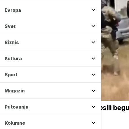
Evropa
Svet
Biznis
Kultura
Sport
Magazin
AKTUELNO
SAJ i UKP u Beogradu uhapsili begu
Putovanja
krivična tela (VIDEO)
Kolumne