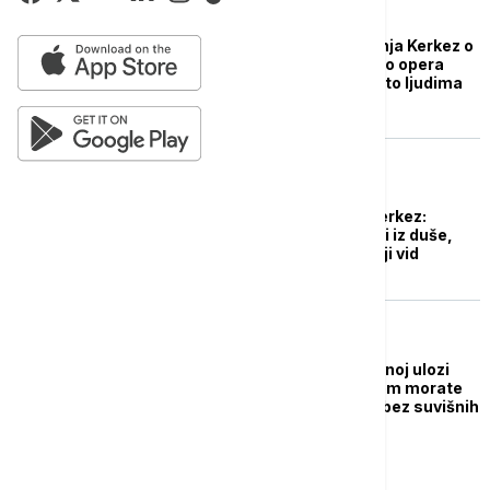
AKTUELNO IZ KULTURE
Operska pevačica Sanja Kerkez o
ulozi Turandot: Ono što opera
budi u ljudima je ono što ljudima
treba
AKTUELNO IZ KULTURE
Operska diva Sanja Kerkez:
Andrea Bočeli sve radi iz duše,
ima razvijen unutrašnji vid
REFLEKTOR
Sanja Kerkez u naslovnoj ulozi
opere "Norma": Glasom morate
da iznesete emocije, bez suvišnih
pokreta