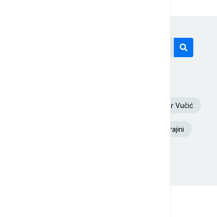
Današnji tagovi
Euronews Srbija
Oluja
Aleksandar Vučić
Dunav
Toplotni talas
Rat u Ukrajini
Ukrajina
Republika Srpska