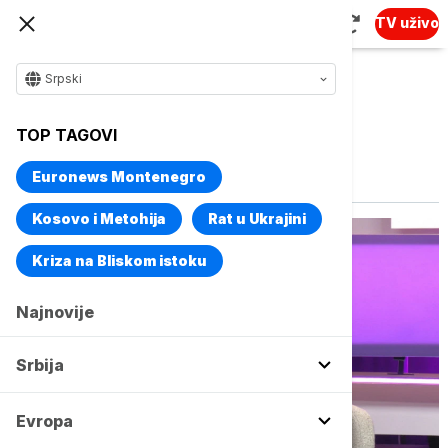
TV uživo
Srpski
TOP TAGOVI
Vise o temi
Sanja Kerkez
Euronews Montenegro
Kosovo i Metohija
Rat u Ukrajini
Kriza na Bliskom istoku
Najnovije
Srbija
Evropa