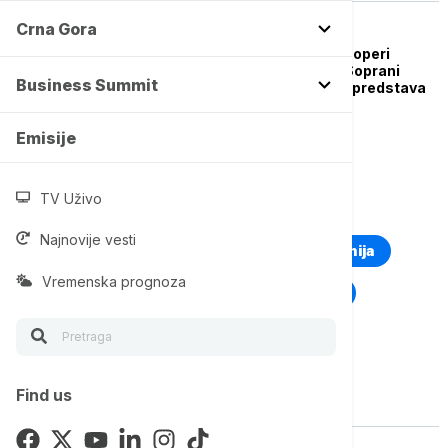
Crna Gora
AKTUELNO IZ KULTURE
Sanja Kerkez o ulozi u operi
"Simon Bokanegra": Soprani
Business Summit
obično umiru na kraju predstava
Emisije
TV Uživo
TOP TAGOVI
Najnovije vesti
Euronews Montenegro
Kosovo i Metohija
Vremenska prognoza
Rat u Ukrajini
Kriza na Bliskom istoku
Find us
Vise o temi