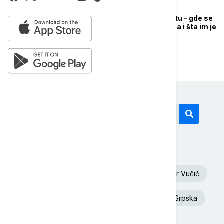
Povećan broj dece u
beogradskom Svratištu - gde se
može odneti garderoba i šta im je
sve potrebno?
Današnji tagovi
Euronews Srbija
Oluja
Aleksandar Vučić
Dunav
Toplotni talas
Republika Srpska
Rat u Ukrajini
Ukrajina