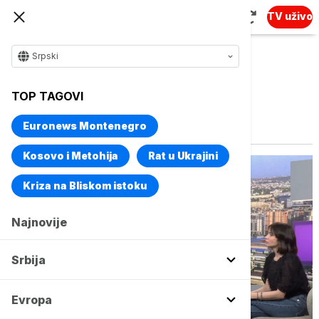
TV uživo
Srpski
TOP TAGOVI
Vise o temi
Svratište za decu
Euronews Montenegro
Kosovo i Metohija
Rat u Ukrajini
Kriza na Bliskom istoku
Najnovije
Srbija
Evropa